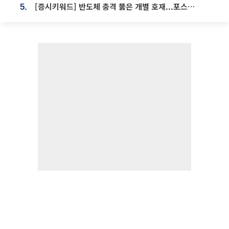
[증시키워드] 반도체 충격 뚫은 개별 호재...포스코퓨처엠·에코프로·한화솔루션 '눈길'
5.