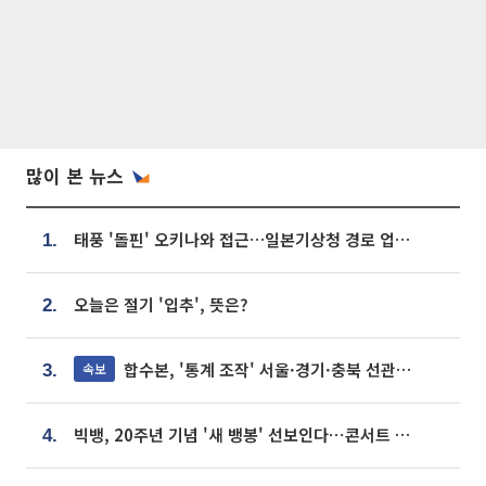
많이 본 뉴스
태풍 '돌핀' 오키나와 접근…일본기상청 경로 업데이트
1.
오늘은 절기 '입추', 뜻은?
2.
합수본, '통계 조작' 서울·경기·충북 선관위 등 추가 압수수색
속보
3.
빅뱅, 20주년 기념 '새 뱅봉' 선보인다⋯콘서트 앞두고 팝업 개최
4.