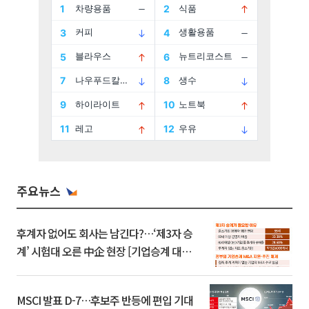
주요뉴스
후계자 없어도 회사는 남긴다?…‘제3자 승
계’ 시험대 오른 中企 현장 [기업승계 대전
환]
MSCI 발표 D-7…후보주 반등에 편입 기대