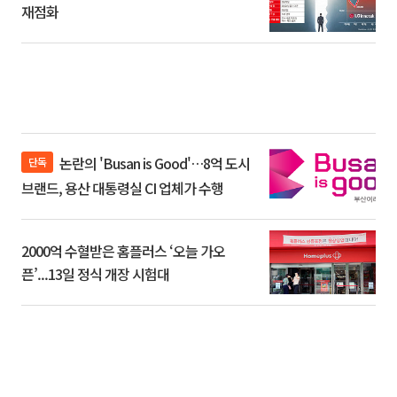
재점화
논란의 'Busan is Good'…8억 도시
단독
브랜드, 용산 대통령실 CI 업체가 수행
2000억 수혈받은 홈플러스 ‘오늘 가오
픈’...13일 정식 개장 시험대