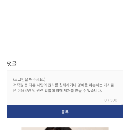
댓글
0 / 300