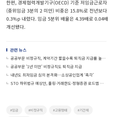
한편, 경제협력개발기구(OECD) 기준 저임금근로자
(중위임금 3분의 2 미만) 비중은 15.8%로 전년보다
0.3%p 내렸다. 임금 5분위 배율은 4.39배로 0.04배
개선됐다.
관련 뉴스
공공부문 비정규직, 계약기간 짧을수록 퇴직금 지급률 높아진다
공공부문 '1년 미만' 비정규직도 퇴직금 지급
내년도 최저임금 심의 본격화⋯소상공인업계 ‘촉각’
STO 하위법규 예상안, 풀링·거래한도·정형증권 로드맵 제시
#임금
#비정규직
#고용형태
#기간제