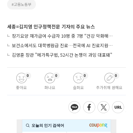
#고용노동부
세종=김지영 인구정책전문 기자의 주요 뉴스
장기요양 재가급여 수급자 10명 중 7명 “건강 악화해도 집에서”
보건소에서도 대학병원급 진료…전국에 AI 진료지원도구 보급
김영훈 장관 "메가특구법, 52시간 논쟁이 과잉 대표돼"
0
0
0
0
좋아요
화나요
슬퍼요
추가취재 원해요