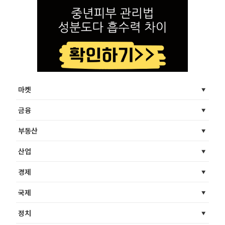
마켓
금융
부동산
산업
경제
국제
정치