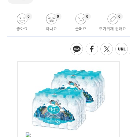
0
0
0
0
좋아요
화나요
슬퍼요
추가취재 원해요