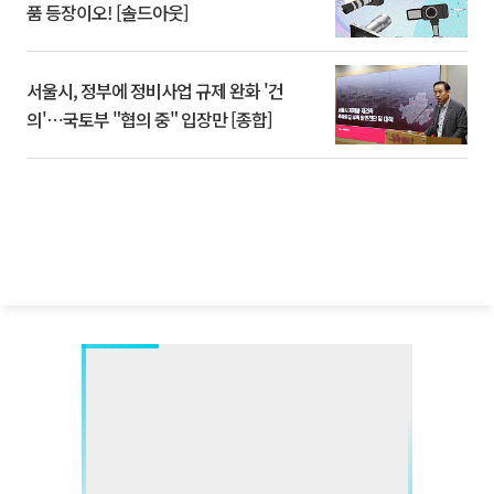
품 등장이오! [솔드아웃]
서울시, 정부에 정비사업 규제 완화 '건
의'⋯국토부 "협의 중" 입장만 [종합]