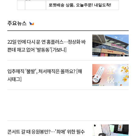
주요뉴스
22일 만에 다시 문 연 홈플러스…정상화 바
쁜데 재고 없어 ‘발동동’[가보니]
입추매직 '불발', 처서매직은 올까요? [해
시태그]
콘서트 갈 때 응원봉만?⋯'최애' 위한 필수