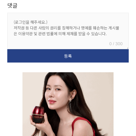
댓글
0 / 300