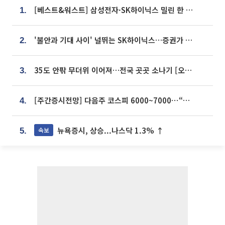
[베스트&워스트] 삼성전자·SK하이닉스 밀린 한 주…상상인증권은 85% 급등
1.
'불안과 기대 사이' 널뛰는 SK하이닉스…증권가 "HBM4·LTA 기반 펀터멘털 견고"
2.
35도 안팎 무더위 이어져…전국 곳곳 소나기 [오늘 날씨]
3.
[주간증시전망] 다음주 코스피 6000~7000⋯“外人 수급은 정책이 변수”
4.
뉴욕증시, 상승...나스닥 1.3% ↑
속보
5.