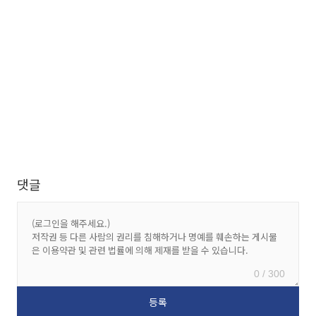
댓글
0 / 300