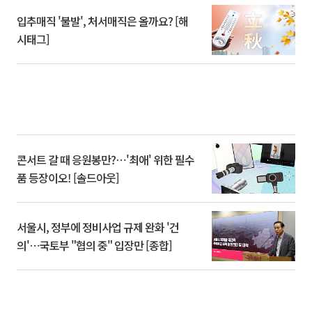
입추매직 '불발', 처서매직은 올까요? [해
시태그]
콘서트 갈 때 응원봉만?⋯'최애' 위한 필수
품 등장이오! [솔드아웃]
서울시, 정부에 정비사업 규제 완화 '건
의'⋯국토부 "협의 중" 입장만 [종합]