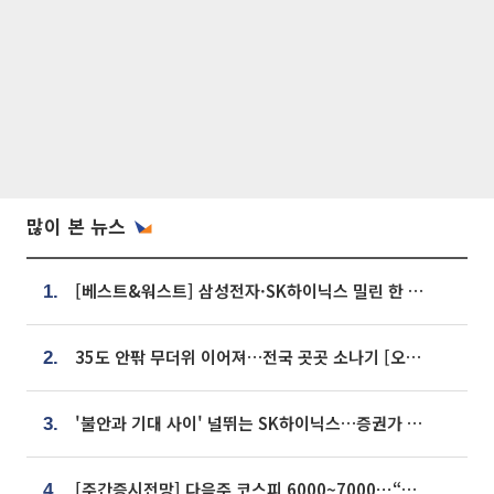
많이 본 뉴스
[베스트&워스트] 삼성전자·SK하이닉스 밀린 한 주…상상인증권은 85% 급등
1.
35도 안팎 무더위 이어져…전국 곳곳 소나기 [오늘 날씨]
2.
'불안과 기대 사이' 널뛰는 SK하이닉스…증권가 "HBM4·LTA 기반 펀터멘털 견고"
3.
[주간증시전망] 다음주 코스피 6000~7000⋯“外人 수급은 정책이 변수”
4.