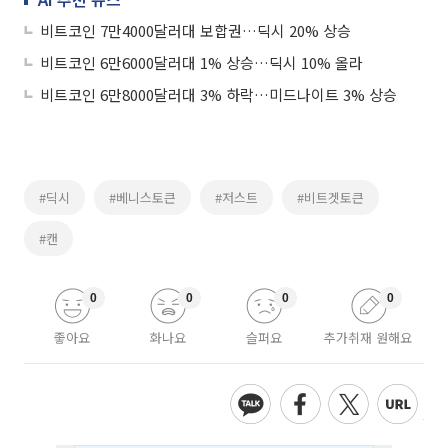
비트코인 7만4000달러대 보합권…딕시 20% 상승
비트코인 6만6000달러대 1% 상승…딕시 10% 올라
비트코인 6만8000달러대 3% 하락…미드나이트 3% 상승
#딕시
#베니스토큰
#저스트
#비트겟토큰
#캔
0
0
0
0
좋아요
화나요
슬퍼요
추가취재 원해요