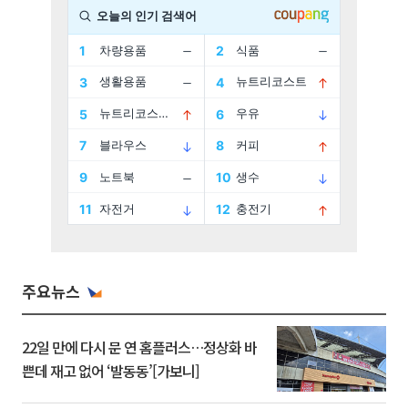
주요뉴스
22일 만에 다시 문 연 홈플러스…정상화 바
쁜데 재고 없어 ‘발동동’[가보니]