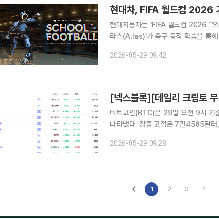
현대차, FIFA 월드컵 202
현대자동차는 'FIFA 월드컵 2026
라스(Atlas)'가 축구 동작 학습을 
볼(School of Football)' 캠페인 영상을 공개했
2026-05-29 09:42
'휴머니티를 향한 진보(Progress f
비트코인(BTC)은 29일 오전 9시 
나타냈다. 장중 고점은 7만4565달러
가는 가운데, 시가총액 상위 100위 가
2026-05-29 09:28
송금·결제 특화 블록체인 스텔라루멘(Ste
1
2
3
4