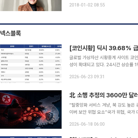
문학 열풍을 일으키고, 1만 개에 달하
2018-01-02 08:55
그가 2014년 모네상스를 창업, 고전 
넥스블록
[코인시황] 딕시 39.68% 
글로벌 가상자산 시황중계 사이트 코인마
성이 확대되고 있다. 24시간 상승률 1위 딕시(DEXE)는 24시간 동안 39.68% 상승했으며, 7일 기
준으로는 4.58% 상승했다. 2위 에어
2026-06-23 09:31
27.10% 상승했다. 3위 스테이블(STA
北 소행 추정의 3600만 달러
“탈중앙화 서비스 겨냥, 북 강도 높은 
이버 보안 위협 요소“국가 위협, 국가 대응 필
에서 상당한 액수의 암호화폐가 사라졌
2026-06-18 06:00
국이라는 점에서 국가 정보와 디지털자