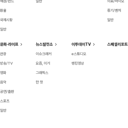
채권/펀드
일반
의료/바이오
환율
중기/벤처
국제시황
일반
일반
문화·라이프
뉴스발전소
이투데이TV
스페셜리포트
관광
이슈크래커
e스튜디오
방송/TV
요즘, 이거
랭킹영상
영화
그래픽스
음악
한 컷
공연/출판
스포츠
일반