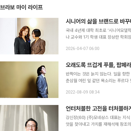
브라보 마이 라이프
시니어의 삶을 브랜드로 바꾸
국내 4년제 대학 최초로 ‘시니어모델
나 교수와 1기 학생 대표 장상란 학회
‘인생을 다시 걷는 기회’다. 나이를 브랜드로 바꾸는 대학 부산 영산대학교 해운대캠퍼스 모델 실습
2026-04-07 06:00
실 문이 열리자 강렬한 리듬의 음악이
오래도록 뜨겁게 푸를, 팝페라
반짝이는 것은 늙지 않는다. 일을 향한
춘삼월 여린 잎 같던 목소리는 푸르다
눈은 24년 전과 다르지 않다. 예술과
2022-08-09 08:34
(37)의 이야기다. 한 단어로 요약
언터처블한 고전을 터처블하게
강신장(60) (주)모네상스 대표는 지식 
앗을 찾아내고 가치를 재해석해 창조의