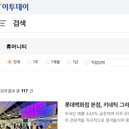
검색
전체
1주
1개월
1년
직접입력
검색결과 총
117
건
롯데백화점 본점, 키네틱 그라
외국인 매출 440% 급증하며 미주·유럽 등 전 세계 고객
외 관광객을 적극적으로 끌어들이며 중
독창적인 매장 구성과 최신 트렌드를 