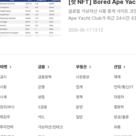
글로벌 가상자산 시황 중계 사이트 코인게코
Ape Yacht Club가 최근 24시간
Bored Ape Yacht Club는 현재 
2026-06-17 13:12
Courtyard.io는 24시간 거래량
마켓
금융
부동산
산업
공시
금융정책
시장동향
재계
시황
은행
업계
전자/통신/IT
시세
보험
정책
자동차
장외/IPO
2금융
분양
중화학
특징주
카드
일반
항공/물류
투자전략
가상자산/핀테크
유통