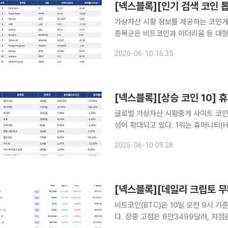
가상자산 시황 정보를 제공하는 코인게코(
종목군은 비트코인과 이더리움 등 대형주
렷한 종목으로 투자자 시선이 빠르게 이동한 모습이다. 가장 두드러진 종
2026-06-10 16:35
액 순위 134위인 Humanity는 24시
글로벌 가상자산 시황중계 사이트 코인마
성이 확대되고 있다. 1위는 휴머니티(H)로, 24시간 동안 109.35% 상승했으며 7일 기준
-70.86%를 기록했다. 2위는 오디에라
2026-06-10 09:28
338.14% 상승했다. 3위는 라이터(LI
비트코인(BTC)은 10일 오전 9시 기
다. 장중 고점은 6만3499달러, 저