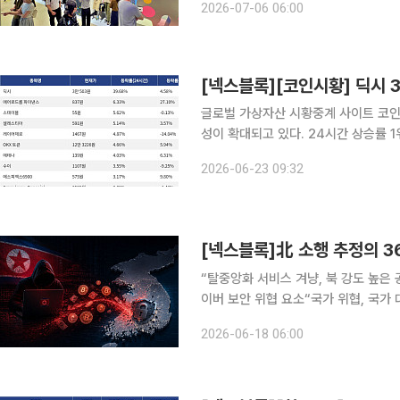
2026-07-06 06:00
문화 
[넥스블록][코인시황] 딕시 3
글로벌 가상자산 시황중계 사이트 코인마
성이 확대되고 있다. 24시간 상승률 1위 딕시(DEXE)는 24시간 동안 39.68% 상승했으며, 7일 기
준으로는 4.58% 상승했다. 2위 에어
2026-06-23 09:32
27.10% 상승했다. 3위 스테이블(STA
“탈중앙화 서비스 겨냥, 북 강도 높은 
이버 보안 위협 요소“국가 위협, 국가 대응 필
에서 상당한 액수의 암호화폐가 사라졌
2026-06-18 06:00
국이라는 점에서 국가 정보와 디지털자