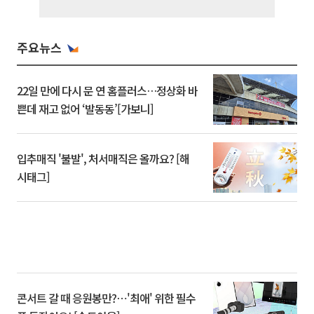
주요뉴스
22일 만에 다시 문 연 홈플러스…정상화 바
쁜데 재고 없어 ‘발동동’[가보니]
입추매직 '불발', 처서매직은 올까요? [해
시태그]
콘서트 갈 때 응원봉만?⋯'최애' 위한 필수