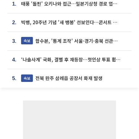
태풍 '돌핀' 오키나와 접근…일본기상청 경로 업데이트
1.
빅뱅, 20주년 기념 '새 뱅봉' 선보인다⋯콘서트 앞두고 팝업 개최
2.
합수본, '통계 조작' 서울·경기·충북 선관위 등 추가 압수수색
속보
3.
‘나솔사계’ 국화, 결별 후 재등장⋯첫인상 투표 휩쓸고 ‘인기녀’ 등극
4.
전북 완주 삼례읍 공장서 화재 발생
속보
5.