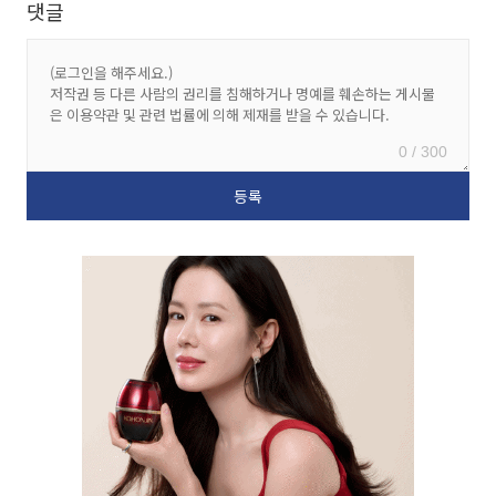
댓글
0 / 300