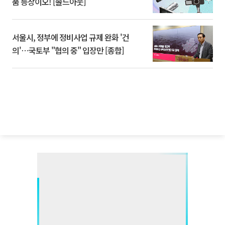
품 등장이오! [솔드아웃]
서울시, 정부에 정비사업 규제 완화 '건
의'⋯국토부 "협의 중" 입장만 [종합]