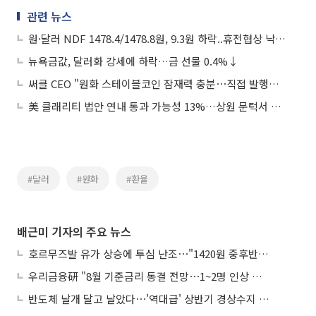
관련 뉴스
원·달러 NDF 1478.4/1478.8원, 9.3원 하락..휴전협상 낙관론
뉴욕금값, 달러화 강세에 하락…금 선물 0.4%↓
써클 CEO "원화 스테이블코인 잠재력 충분⋯직접 발행은 안할 것"
美 클래리티 법안 연내 통과 가능성 13%…상원 문턱서 제동
#달러
#원화
#환율
배근미 기자의 주요 뉴스
호르무즈발 유가 상승에 투심 난조⋯"1420원 중후반 등락"
우리금융硏 "8월 기준금리 동결 전망⋯1~2명 인상 소수의견 낼 것"
반도체 날개 달고 날았다⋯'역대급' 상반기 경상수지 흑자 2000억달러 육박