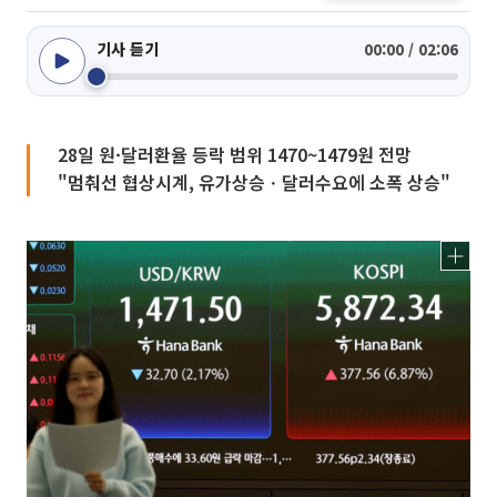
기사 듣기
00:00 / 02:06
28일 원·달러환율 등락 범위 1470~1479원 전망
"멈춰선 협상시계, 유가상승ㆍ달러수요에 소폭 상승"