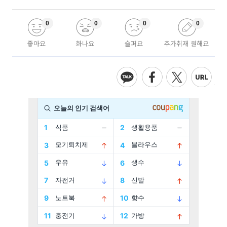
0
0
0
0
좋아요
화나요
슬퍼요
추가취재 원해요