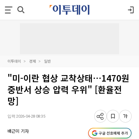
이투데이
경제
일반
"미-이란 협상 교착상태⋯1470원
중반서 상승 압력 우위" [환율전
망]
입력 2026-04-28 08:35
배근미 기자
구글 선호매체 추가