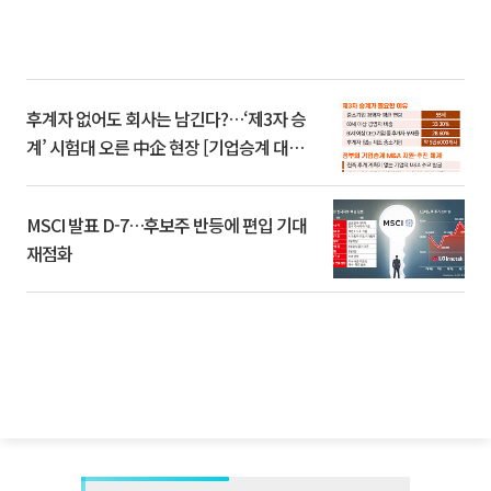
후계자 없어도 회사는 남긴다?…‘제3자 승
계’ 시험대 오른 中企 현장 [기업승계 대전
환]
MSCI 발표 D-7…후보주 반등에 편입 기대
재점화