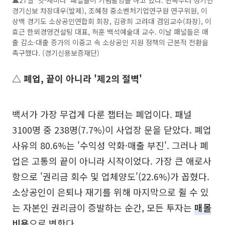
경기신보 차장대우(발제), 조혜정 중소벤처기업연구원 연구위원, 이
상백 경기도 소상공인연합회 회장, 김광희 고려대 겸임교수(좌장), 이
효근 한뫼경영컨설팅 대표, 허훈 백석예술대 교수. 이날 패널들은 매
출 감소·대출 증가의 이중고 속 소상공인 지원 정책의 근본적 전환을
촉구했다. (경기신용보증재단)
△ 폐업, 끝이 아니라 '제2의 절벽'
백서가 가장 무겁게 다룬 챕터는 폐업이다. 패널
3100명 중 238명(7.7%)이 사업장 문을 닫았다. 폐업
사유의 80.6%는 '수익성 악화·매출 부진'. 그러나 폐
업은 고통의 끝이 아니라 시작이었다. 가장 큰 애로사
항으로 '권리금 회수 및 업체양도'(22.6%)가 꼽혔다.
소상공인이 은퇴나 재기를 위해 마지막으로 쥘 수 있
는 자본인 권리금이 증발하는 순간, 모든 투자는
매몰
비용
으로 변한다.