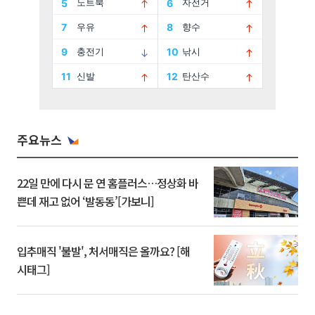
주요뉴스
22일 만에 다시 문 연 홈플러스…정상화 바
쁜데 재고 없어 ‘발동동’[가보니]
입추매직 '불발', 처서매직은 올까요? [해
시태그]