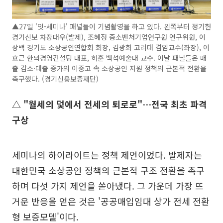
▲27일 '잇-세미나' 패널들이 기념촬영을 하고 있다. 왼쪽부터 정기헌
경기신보 차장대우(발제), 조혜정 중소벤처기업연구원 연구위원, 이
상백 경기도 소상공인연합회 회장, 김광희 고려대 겸임교수(좌장), 이
효근 한뫼경영컨설팅 대표, 허훈 백석예술대 교수. 이날 패널들은 매
출 감소·대출 증가의 이중고 속 소상공인 지원 정책의 근본적 전환을
촉구했다. (경기신용보증재단)
△ "월세의 덫에서 전세의 퇴로로"…전국 최초 파격
구상
세미나의 하이라이트는 정책 제언이었다. 발제자는
대한민국 소상공인 정책의 근본적 구조 전환을 촉구
하며 다섯 가지 제언을 쏟아냈다. 그 가운데 가장 뜨
거운 반응을 얻은 것은 '공공매입임대 상가 전세 전환
형 보증모델'이다.