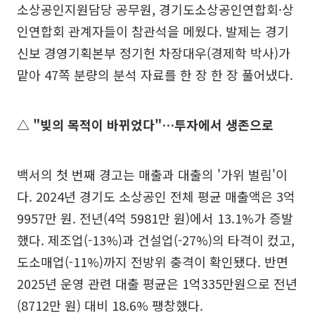
소상공인지원담당 공무원, 경기도소상공인연합회·상
인연합회 관계자들이 참관석을 메웠다. 발제는 경기
신보 경영기획본부 정기헌 차장대우(경제학 박사)가
맡아 47쪽 분량의 분석 자료를 한 장 한 장 풀어냈다.
△ "빚의 목적이 바뀌었다"…투자에서 생존으로
백서의 첫 번째 경고는 매출과 대출의 '가위 벌림'이
다. 2024년 경기도 소상공인 전체 평균 매출액은 3억
9957만 원. 전년(4억 5981만 원)에서 13.1%가 증발
했다. 제조업(-13%)과 건설업(-27%)의 타격이 컸고,
도소매업(-11%)까지 전방위 충격이 확인됐다. 반면
2025년 운영 관련 대출 평균은 1억335만원으로 전년
(8712만 원) 대비 18.6% 팽창했다.