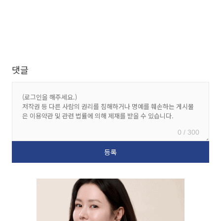
댓글
0 / 300