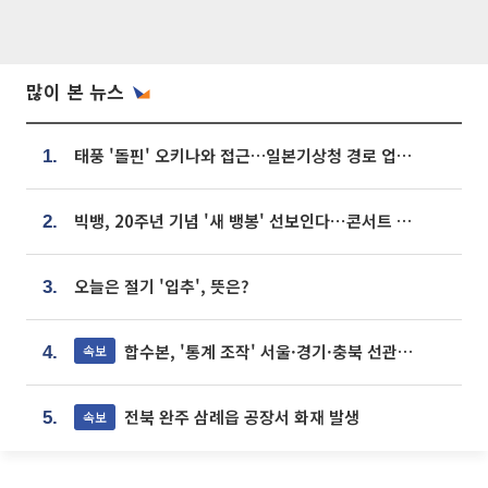
많이 본 뉴스
태풍 '돌핀' 오키나와 접근…일본기상청 경로 업데이트
1.
빅뱅, 20주년 기념 '새 뱅봉' 선보인다⋯콘서트 앞두고 팝업 개최
2.
오늘은 절기 '입추', 뜻은?
3.
합수본, '통계 조작' 서울·경기·충북 선관위 등 추가 압수수색
속보
4.
전북 완주 삼례읍 공장서 화재 발생
속보
5.