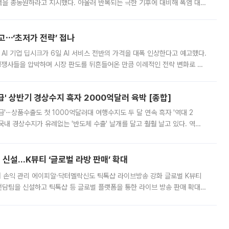
정력을 총동원하라고 지시했다. 아울러 반복되는 극한 기후에 대비해 폭염 대응
영하는 방안도 검토하라고 주문했다. 이 대통령은 이날 폭염·가뭄 대
예고⋯‘초저가 전략’ 접나
 AI 기업 딥시크가 6일 AI 서비스 전반의 가격을 대폭 인상한다고 예고했다.
 경쟁사들을 압박하며 시장 판도를 뒤흔들어온 만큼 이례적인 전략 변화로 평
 이날 공지를 통해 구체적인 인상 폭은 공개하지 않았지만 상당한 수
' 상반기 경상수지 흑자 2000억달러 육박 [종합]
급'⋯상품수출도 첫 1000억달러대 여행수지도 두 달 연속 흑자 '역대 2
국내 경상수지가 유례없는 '반도체 수출' 날개를 달고 훨훨 날고 있다. 역대
경상수지 뿐 아니라 상반기 경상수지 흑자도 2000억달러에 근접하며 사상 최
신설…K뷰티 ‘글로벌 라방 판매’ 확대
터 손익 관리 에이피알·닥터멜락신도 틱톡샵 라이브방송 강화 글로벌 K뷰티
담팀을 신설하고 틱톡샵 등 글로벌 플랫폼을 통한 라이브 방송 판매 확대에
급하는 데서 한발 더 나아가 방송 기획과 상품 구성, 출연자 섭외, 손익