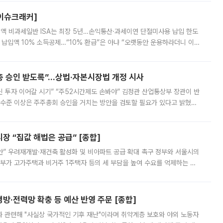
[이슈크래커]
 전액 비과세일반 ISA는 최장 5년…손익통산·과세이연 단절미사용 납입 한도
납입액 10% 소득공제…“10% 환급”은 아냐 “오랫동안 운용하라더니 이제
 ‘만능 절세 통장’으로 불리는 개인종합자산관리계좌(ISA)가 두 갈래로 개
주총 승인 받도록”…상법·자본시장법 개정 시사
닌 투자 이어갈 시기” “주52시간제도 손봐야” 김정관 산업통상부 장관이 반
 수준 이상은 주주총회 승인을 거치는 방안을 검토할 필요가 있다고 밝혔다.
배구조와 주주권 강화 논의가 이어지는 가운데, 핵심 연구인력에 대한
 “집값 해법은 공급” [종합]
안” 우려재개발·재건축 활성화 및 비아파트 공급 확대 촉구 정부와 서울시의
정부가 고가주택과 비거주 1주택자 등의 세 부담을 높여 수요를 억제하는 카
키울 것이라며 세금이 아닌 공급이 근본적인 처방이라고 전면 반박했다.
방·전력망 확충 등 예산 반영 주문 [종합]
과 관련해 "사실상 국가적인 기후 재난"이라며 취약계층 보호와 야외 노동자