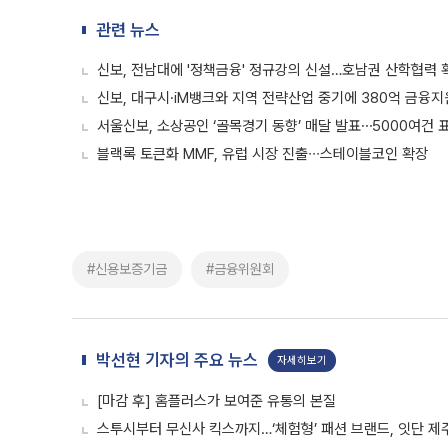
관련 뉴스
신보, 전남대에 '정책금융' 정규강의 신설…호남권 산학협력 
신보, 대구시·iM뱅크와 지역 전략산업 중기에 380억 금융지
서울신보, 소상공인 ‘골목경기 동향’ 매달 발표⋯5000여건 
블랙록 토큰화 MMF, 유럽 시장 진출∙∙∙스테이블코인 확장
#신용보증기금
#금융위원회
박선현 기자의 주요 뉴스
자세히보기
[마감 후] 홈플러스가 보여준 유통의 본질
스투시부터 무신사 킥스까지…‘체험형’ 패션 브랜드, 잇단 제