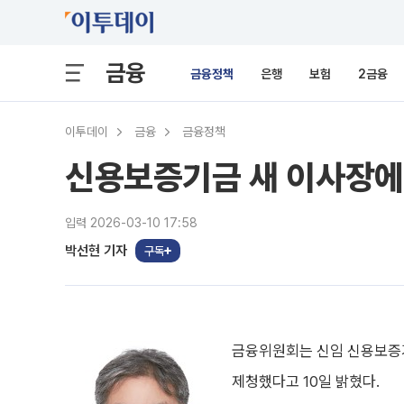
금융
금융정책
은행
보험
2금융
이투데이
금융
금융정책
신용보증기금 새 이사장에
입력 2026-03-10 17:58
박선현 기자
구독
금융위원회는 신임 신용보증
제청했다고 10일 밝혔다.