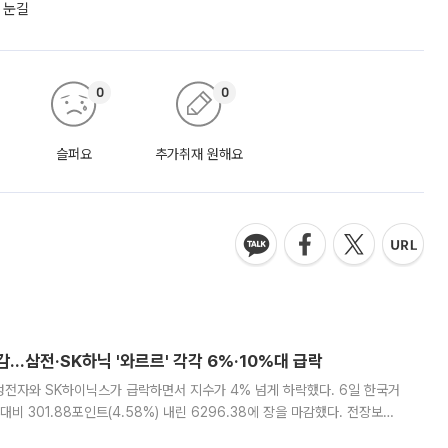
 눈길
0
0
슬퍼요
추가취재 원해요
감…삼전·SK하닉 '와르르' 각각 6%·10%대 급락
삼성전자와 SK하이닉스가 급락하면서 지수가 4% 넘게 하락했다. 6일 한국거
비 301.88포인트(4.58%) 내린 6296.38에 장을 마감했다. 전장보다
스피는 장중 한때 6550.94까지 오르기도 했으나 6238.32까지 밀리기도 했