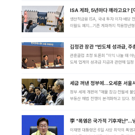
다. 이날 오전
ISA 계좌, 5년마다 깨라고요? 
생산적금융 ISA, 국내 투자 이자·배당
이월도 폐지…기존 계좌까지 적용청년형 
는 5년마다 계좌를 해지하라는 건가요?”
편을
김정관 장관 “반도체 성과급, 
관훈클럽 초청 토론회 “이익 나눌 때 아
도체 업계의 성과급 지급과 관련해 일정
최근 상법·자본시장법 개정으로 기업 지
세금 꺼낸 정부에…오세훈 서울시장
정부 세제 개편에 “매물 잠김·전월세 불
부동산 해법 전쟁이 본격화하고 있다. 
드를 꺼내자 서울시는 전·월세 부담만 
李 "폭염은 국가적 기후재난"…냉
이재명 대통령은 6일 사상 최악의 폭염