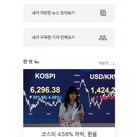
내가 저장한 뉴스 모아보기
내가 구독한 기자 전체보기
한 컷
코스피 4.58% 하락, 환율