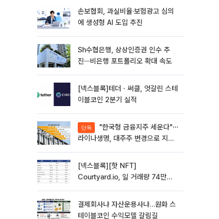
손보협회, 과실비율·보험광고 심의
에 생성형 AI 도입 추진
Sh수협은행, 상상인증권 인수 추
진⋯비은행 포트폴리오 확대 속도
[넥스블록]테더ㆍ써클, 엇갈린 스테
이블코인 2분기 실적
"한국형 금융지주 세운다"⋯
단독
라이나생명, 대주주 변경으로 지주
사 전환 첫발
[넥스블록][핫 NFT]
Courtyard.io, 일 거래량 74만
5040달러… 바닥가 5달러
결제회사냐 자산운용사냐…원화 스
테이블코인 수익모델 갈림길