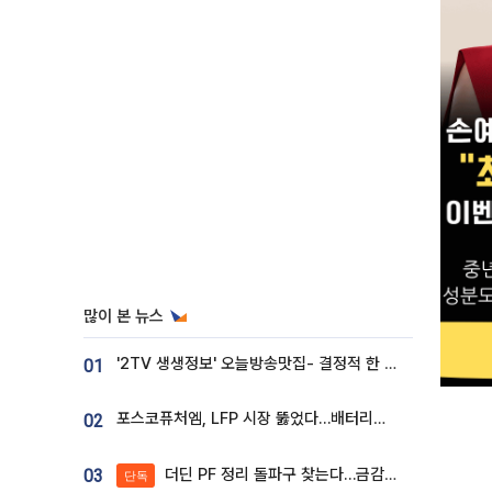
많이 본 뉴스
'2TV 생생정보' 오늘방송맛집- 결정적 한 수, 3종 메밀면! 메밀 소바 맛집 '의○○○○'
01
포스코퓨처엠, LFP 시장 뚫었다…배터리사와 대규모 장기 공급 합의
02
더딘 PF 정리 돌파구 찾는다…금감원, 1년 반 만에 매각설명회 재개
03
단독