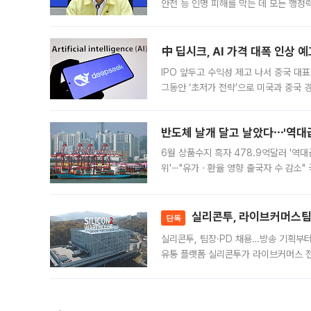
안전 등 인명 피해를 막는 데 모든 행
인프라 확충 계획을 내년도 예산안에 반
中 딥시크, AI 가격 대폭 인상 
IPO 앞두고 수익성 제고 나서 중국 대표
그동안 ‘초저가 전략’으로 미국과 중국
가된다. 블룸버그통신에 따르면 딥시크는
반도체 날개 달고 날았다⋯'역대급
6월 상품수지 흑자 478.9억달러 '역대
위'⋯"유가ㆍ환율 영향 출국자 수 감소" 
급 수출 호조가 매달 이어지면서 6월 
대 기
실리콘투, 라이브커머스팀 
단독
실리콘투, 팀장·PD 채용…방송 기획부
유통 플랫폼 실리콘투가 라이브커머스 전
나섰다. 국내 화장품을 해외 유통망에 공