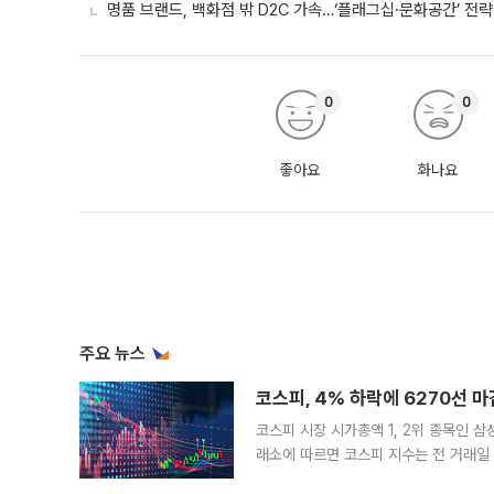
명품 브랜드, 백화점 밖 D2C 가속…‘플래그십·문화공간’ 전략
0
0
좋아요
화나요
주요 뉴스
코스피, 4% 하락에 6270선 마
코스피 시장 시가총액 1, 2위 종목인 
래소에 따르면 코스피 지수는 전 거래일 대
1.81% 내린 6478.75에 출발한 코