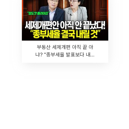
부동산 세제개편 아직 끝 아
냐? "종부세율 발표보다 내릴
것" 장기거주·양도세 전망 I 집
땅지성 I 김인만, 진미윤