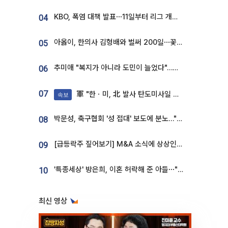
KBO, 폭염 대책 발표⋯11일부터 리그 개시ㆍ경기 오후 7시 시작
04
아옳이, 한의사 김형배와 벌써 200일⋯꽃다발 들고 "프러포즈 아냐"
05
추미애 "복지가 아니라 도민이 늘었다"…재정난 책임론 정면돌파
06
07
軍 "한ㆍ미, 北 발사 탄도미사일 제원 정밀분석 중"
속보
박문성, 축구협회 '성 접대' 보도에 분노…"다 말아먹으려고 작정했나"
08
[급등락주 짚어보기] M&A 소식에 상상인증권ㆍ유니켐 ‘상한가’⋯유증 제동 걸린 SK디앤디↑
09
'특종세상' 방은희, 이혼 허락해 준 아들⋯"너무 잘 커줬다" 오열
10
최신 영상