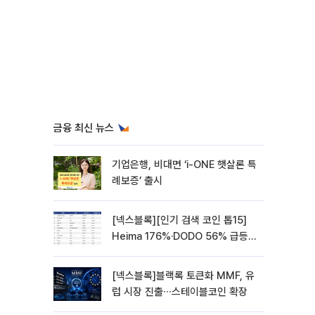
금융 최신 뉴스
기업은행, 비대면 ‘i-ONE 햇살론 특
례보증’ 출시
[넥스블록][인기 검색 코인 톱15]
Heima 176%·DODO 56% 급등…
대형주 속 고변동 알트 부각
[넥스블록]블랙록 토큰화 MMF, 유
럽 시장 진출∙∙∙스테이블코인 확장