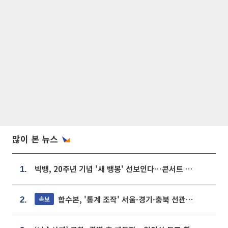
많이 본 뉴스
빅뱅, 20주년 기념 '새 뱅봉' 선보인다⋯콘서트 앞두고 팝업 개최
1.
합수본, '통계 조작' 서울·경기·충북 선관위 등 추가 압수수색
속보
2.