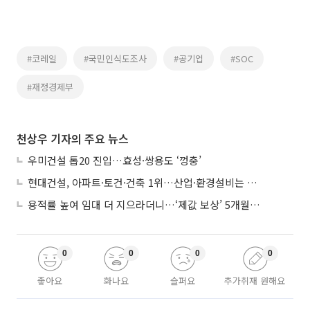
#코레일
#국민인식도조사
#공기업
#SOC
#재정경제부
천상우 기자의 주요 뉴스
우미건설 톱20 진입…효성·쌍용도 ‘껑충’
현대건설, 아파트·토건·건축 1위…산업·환경설비는 삼성E&A
용적률 높여 임대 더 지으라더니…‘제값 보상’ 5개월째 국회에 발목
0
0
0
0
좋아요
화나요
슬퍼요
추가취재 원해요