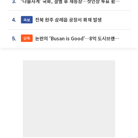
‘나솔사계’ 국화, 결별 후 재등장⋯첫인상 투표 휩쓸고 ‘인기녀’ 등극
3.
전북 완주 삼례읍 공장서 화재 발생
속보
4.
논란의 'Busan is Good'…8억 도시브랜드, 용산 대통령실 CI 업체가 수행
단독
5.