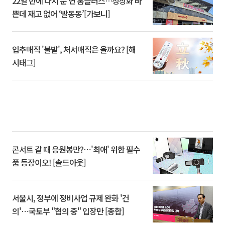
22일 만에 다시 문 연 홈플러스…정상화 바
쁜데 재고 없어 ‘발동동’[가보니]
입추매직 '불발', 처서매직은 올까요? [해
시태그]
콘서트 갈 때 응원봉만?⋯'최애' 위한 필수
품 등장이오! [솔드아웃]
서울시, 정부에 정비사업 규제 완화 '건
의'⋯국토부 "협의 중" 입장만 [종합]