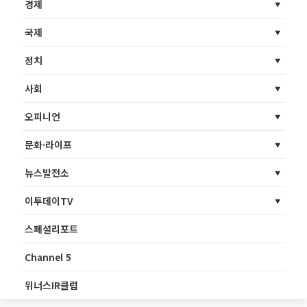
경제
국제
정치
사회
오피니언
문화·라이프
뉴스발전소
이투데이TV
스페셜리포트
Channel 5
위너스IR클럽