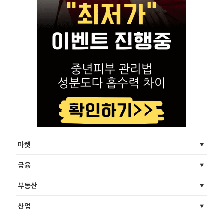
마켓
금융
부동산
산업