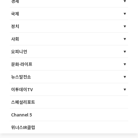
경제
국제
정치
사회
오피니언
문화·라이프
뉴스발전소
이투데이TV
스페셜리포트
Channel 5
위너스IR클럽