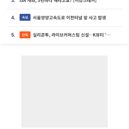
ISA 계좌, 5년마다 깨라고요? [이슈크래커]
3.
서울양양고속도로 이천터널 앞 사고 발생
속보
4.
실리콘투, 라이브커머스팀 신설…K뷰티 ‘글로벌 판매망’ 확대[K뷰티 라방戰]
단독
5.