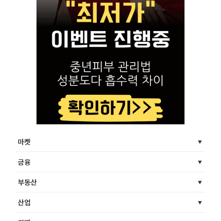
마켓
금융
부동산
산업