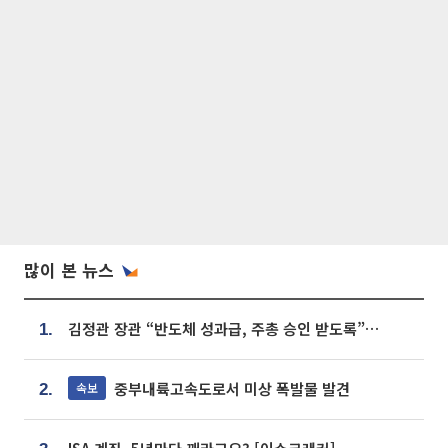
많이 본 뉴스
김정관 장관 “반도체 성과급, 주총 승인 받도록”…상법·자본시장법 개정 시사
1.
중부내륙고속도로서 미상 폭발물 발견
속보
2.