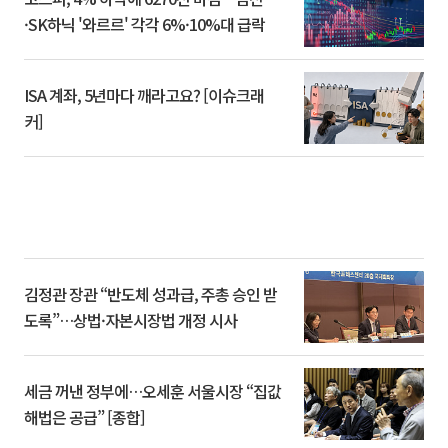
·SK하닉 '와르르' 각각 6%·10%대 급락
ISA 계좌, 5년마다 깨라고요? [이슈크래
커]
김정관 장관 “반도체 성과급, 주총 승인 받
도록”…상법·자본시장법 개정 시사
세금 꺼낸 정부에…오세훈 서울시장 “집값
해법은 공급” [종합]