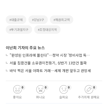
#대출규제
#강남3구
#채권최고액
#투기과열지구
#조정대상지역
이난희 기자의 주요 뉴스
"완성된 인프라에 몰린다"⋯청약 시장 '정비사업 독주' 42배 격차
서울 집합건물 소유권이전등기, 상반기 13만건 돌파
바닥 찍은 서울 아파트 거래⋯세제 개편 앞두고 관망세
0
0
0
0
좋아요
화나요
슬퍼요
추가취재 원해요