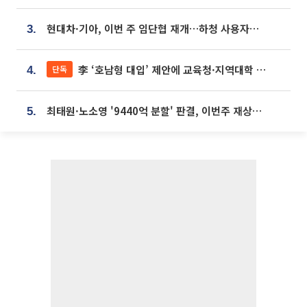
현대차·기아, 이번 주 임단협 재개…하청 사용자성 재심도 ‘변수’
3.
李 ‘호남형 대입’ 제안에 교육청·지역대학 서·논술형 입시 연계 '착수'
단독
4.
최태원·노소영 '9440억 분할' 판결, 이번주 재상고 여부 주목
5.