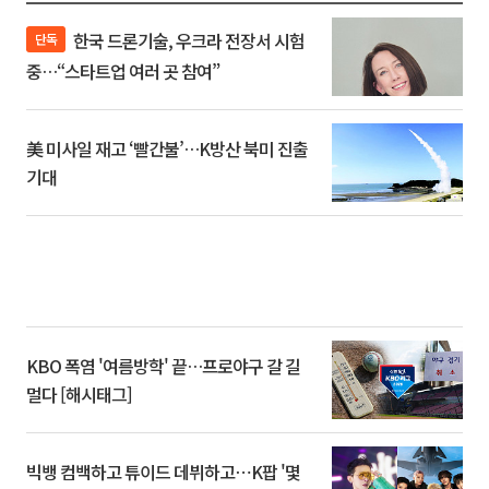
한국 드론기술, 우크라 전장서 시험
단독
중…“스타트업 여러 곳 참여”
美 미사일 재고 ‘빨간불’…K방산 북미 진출
기대
KBO 폭염 '여름방학' 끝…프로야구 갈 길
멀다 [해시태그]
빅뱅 컴백하고 튜이드 데뷔하고⋯K팝 '몇