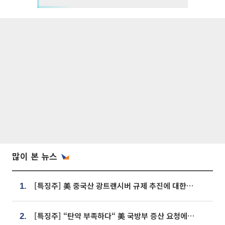
많이 본 뉴스
[특징주] 美 중국산 광트랜시버 규제 추진에 대한광통신 등 광통신株 강세
1.
[특징주] “탄약 부족하다“ 美 국방부 증산 요청에⋯국내 방산주 급등세
2.