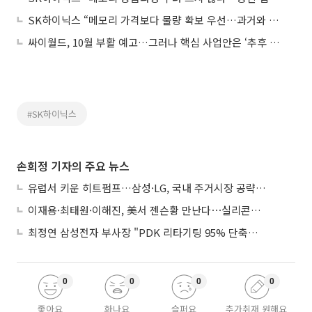
SK하이닉스 “메모리 가격보다 물량 확보 우선…과거와 다른 흐름”
싸이월드, 10월 부활 예고…그러나 핵심 사업안은 ‘추후 공개’
#SK하이닉스
손희정 기자의 주요 뉴스
유럽서 키운 히트펌프…삼성·LG, 국내 주거시장 공략 ‘속도’
이재용·최태원·이해진, 美서 젠슨황 만난다⋯실리콘밸리 집결하는 AI리더
최정연 삼성전자 부사장 "PDK 리타기팅 95% 단축…에이전트 AI 시범 활용"
0
0
0
0
좋아요
화나요
슬퍼요
추가취재 원해요