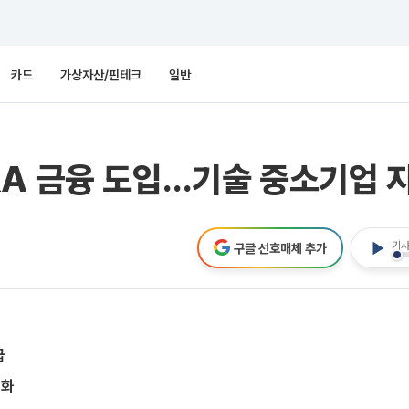
카드
가상자산/핀테크
일반
&A 금융 도입…기술 중소기업 
기사
구글 선호매체 추가
급
완화