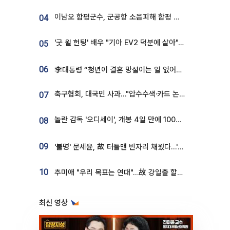
이남오 함평군수, 군공항 소음피해 함평 보상 요구
04
'굿 윌 헌팅' 배우 "기아 EV2 덕분에 살아"…교통사고 후 안전성 극찬
05
06
李대통령 “청년이 결혼 망설이는 일 없어야...제도상 불이익 조사”
축구협회, 대국민 사과…"압수수색·카드 논란 사죄, 강도 높은 쇄신"
07
놀란 감독 '오디세이', 개봉 4일 만에 100만 돌파⋯'왕사남' 보다 빠르다
08
09
'불명' 문세윤, 故 터틀맨 빈자리 채웠다…'거북이' 눈물의 최종 우승
10
추미애 "우리 목표는 연대"…故 강일출 할머니 흉상 제막
최신 영상