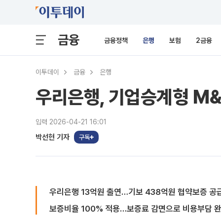
금융
금융정책
은행
보험
2금융
이투데이
금융
은행
우리은행, 기업승계형 M
입력 2026-04-21 16:01
박선현 기자
구독
우리은행 13억원 출연…기보 438억원 협약보증 공
보증비율 100% 적용…보증료 감면으로 비용부담 