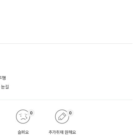
주행
 눈길
0
0
슬퍼요
추가취재 원해요