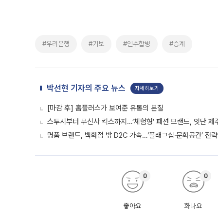
#우리은행
#기보
#인수합병
#승계
박선현 기자의 주요 뉴스
자세히보기
[마감 후] 홈플러스가 보여준 유통의 본질
스투시부터 무신사 킥스까지…‘체험형’ 패션 브랜드, 잇단 제
명품 브랜드, 백화점 밖 D2C 가속…‘플래그십·문화공간’ 전략
0
0
좋아요
화나요