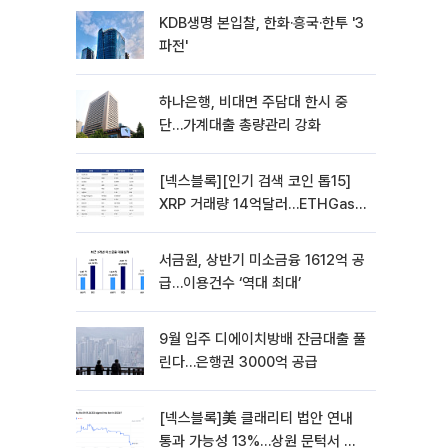
KDB생명 본입찰, 한화·흥국·한투 '3
파전'
하나은행, 비대면 주담대 한시 중
단…가계대출 총량관리 강화
[넥스블록][인기 검색 코인 톱15]
XRP 거래량 14억달러…ETHGas
급등·Bless 급락…고변동 알트 부각
서금원, 상반기 미소금융 1612억 공
급…이용건수 ‘역대 최대’
9월 입주 디에이치방배 잔금대출 풀
린다…은행권 3000억 공급
[넥스블록]美 클래리티 법안 연내
통과 가능성 13%…상원 문턱서 제