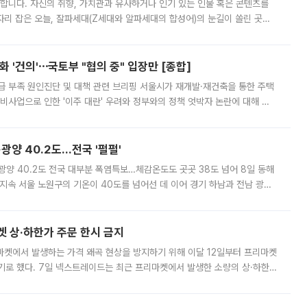
합니다. 자신의 취향, 가치관과 유사하거나 인기 있는 인물 혹은 콘텐츠를
'가 자리 잡은 오늘, 잘파세대(Z세대와 알파세대의 합성어)의 눈길이 쏠린 곳은
리는 공연장. 응원봉만큼이나 눈에 띄는 게 있습니다. 공연이 시작되기
 '건의'⋯국토부 "협의 중" 입장만 [종합]
급 부족 원인진단 및 대책 관련 브리핑 서울시가 재개발·재건축을 통한 주택
비사업으로 인한 '이주 대란' 우려와 정부와의 정책 엇박자 논란에 대해 정
실장은 2031년까지 31만 가구 착공 목표에 차질이 없다는 입장이나,
·광양 40.2도…전국 '펄펄'
·광양 40.2도 전국 대부분 폭염특보…체감온도도 곳곳 38도 넘어 8일 동해
지속 서울 노원구의 기온이 40도를 넘어선 데 이어 경기 하남과 전남 광양
. 전국 대부분 지역에 폭염특보가 내려진 가운데 곳곳에서 39~40도 안팎
켓 상·하한가 주문 한시 금지
마켓에서 발생하는 가격 왜곡 현상을 방지하기 위해 이달 12일부터 프리마켓
기로 했다. 7일 넥스트레이드는 최근 프리마켓에서 발생한 소량의 상·하한
, 주문 오류로 인한 가격 급등락을 최소화하기 위한 비상 대응방안을 발표