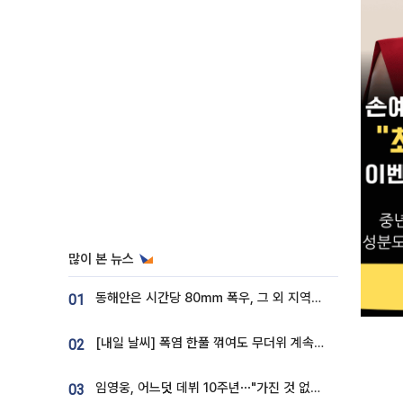
많이 본 뉴스
동해안은 시간당 80㎜ 폭우, 그 외 지역은 폭염…‘극과 극 날씨’
01
[내일 날씨] 폭염 한풀 꺾여도 무더위 계속⋯동해안 이틀 연속 비
02
임영웅, 어느덧 데뷔 10주년⋯"가진 것 없던 시절, 내 앞엔 20명의 팬뿐"
03