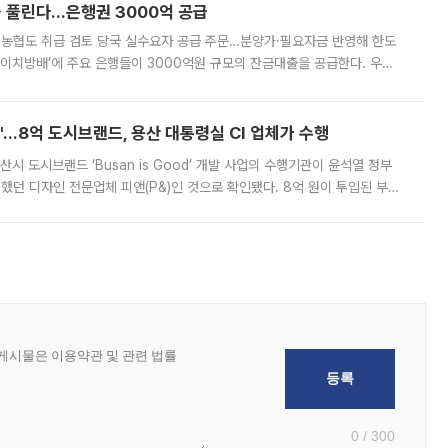
 풀린다…은행권 3000억 공급
리·농협도 취급 검토 당국 실수요자 공급 주문…분양가·필요자금 반영해 한도
에이치방배’에 주요 은행들이 3000억원 규모의 잔금대출을 공급한다. 우리
하고 있어 향후 공급 규모가 늘어날 전망이다. 7일 금융권에 따르면 KB국
od'…8억 도시브랜드, 용산 대통령실 CI 업체가 수행
시 도시브랜드 ‘Busan is Good’ 개발 사업의 수행기관이 윤석열 정부
여했던 디자인 전문업체 피앤(P&)인 것으로 확인됐다. 8억 원이 투입된 부산
 부족과 디자인 정체성 논란에 휩싸였던 만큼, 사업 선정 과정과 결과물에
0 / 300