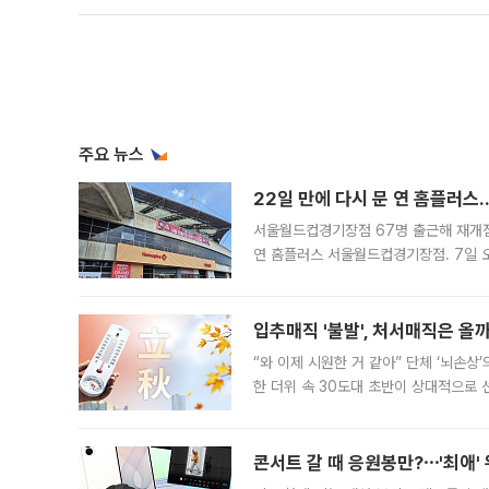
주요 뉴스
22일 만에 다시 문 연 홈플러스
서울월드컵경기장점 67명 출근해 재개점 
연 홈플러스 서울월드컵경기장점. 7일 
우유, 과일 같은 신선식품이 차근차근 자
입추매직 '불발', 처서매직은 올
“와 이제 시원한 거 같아” 단체 ‘뇌손상
한 더위 속 30도대 초반이 상대적으로
지역에 있었습니다. 7월 말에는 서풍과
콘서트 갈 때 응원봉만?⋯'최애'