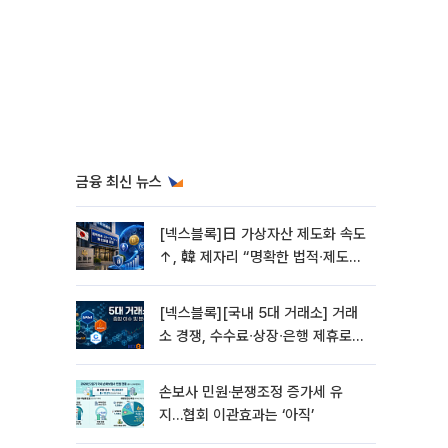
금융 최신 뉴스
[넥스블록]日 가상자산 제도화 속도
↑, 韓 제자리 “명확한 법적∙제도적
기반 마련 시급”
[넥스블록][국내 5대 거래소] 거래
소 경쟁, 수수료∙상장∙은행 제휴로
옮겨 붙었다
손보사 민원·분쟁조정 증가세 유
지…협회 이관효과는 ‘아직’