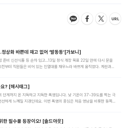
…정상화 바쁜데 재고 없어 ‘발동동’[가보니]
준비 신선식품 등 순차 입고…13일 정식 개장 목표 22일 만에 다시 문을
오전부터 직원들은 비어 있는 진열대를 채우느라 바쁘게 움직였다. 계란과
리를 잡기 시작했지만, 매장 곳곳엔 여전히 텅 빈 매대가 먼저 눈에 들어왔
까요? [해시태그]
’의 단계까지 온 지독하고 지독한 폭염입니다. 낮 기온이 37~39도를 찍는 극
 선선하게 느껴질 지경인데요. 이번 폭염의 중심은 처음 영남을 비롯한 동쪽
 북서풍이 산맥을 넘어 영남 쪽으로 내려오면서 뜨겁고 건조해졌는데요.
 위한 필수품 등장이오! [솔드아웃]