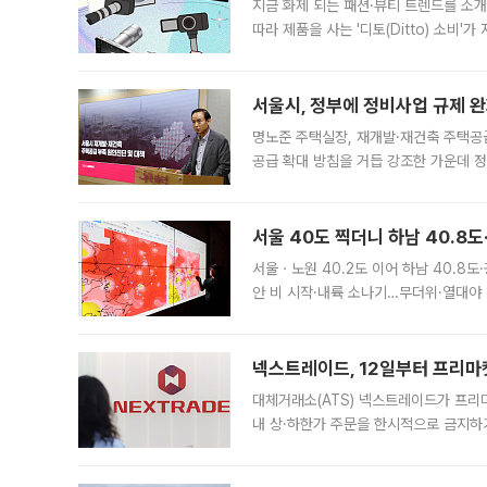
지금 화제 되는 패션·뷰티 트렌드를 소개
따라 제품을 사는 '디토(Ditto) 소비
어디일까요? 아이돌 콘서트 시작을 기다
서울시, 정부에 정비사업 규제 완화
명노준 주택실장, 재개발·재건축 주택공
공급 확대 방침을 거듭 강조한 가운데 정
면 반박하고 나섰다. 명노준 서울시 주택
서울 40도 찍더니 하남 40.8도
서울ㆍ노원 40.2도 이어 하남 40.8도
안 비 시작·내륙 소나기…무더위·열대야 
에서도 40도를 웃도는 기온이 관측됐다
의 극심한
넥스트레이드, 12일부터 프리마
대체거래소(ATS) 넥스트레이드가 프리
내 상·하한가 주문을 한시적으로 금지하
가 체결 사례와 관련해 설명자료를 내고