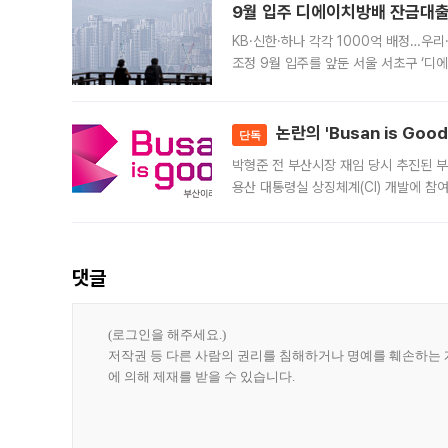
9월 입주 디에이치방배 잔금대출
KB·신한·하나 각각 1000억 배정…우
조정 9월 입주를 앞둔 서울 서초구 ‘디
은행과 NH농협은행도 대출 취급을 검토
민은행
논란의 'Busan is Go
단독
박형준 전 부산시장 재임 당시 추진된 부산
용산 대통령실 상징체계(CI) 개발에 참
도시브랜드 사업이 공개 이후 시민 공감
댓글