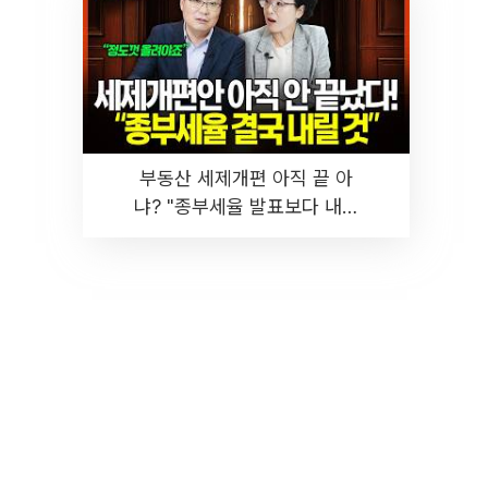
부동산 세제개편 아직 끝 아
냐? "종부세율 발표보다 내릴
것" 장기거주·양도세 전망 I 집
땅지성 I 김인만, 진미윤