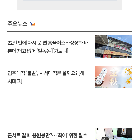
주요뉴스
22일 만에 다시 문 연 홈플러스…정상화 바
쁜데 재고 없어 ‘발동동’[가보니]
입추매직 '불발', 처서매직은 올까요? [해
시태그]
콘서트 갈 때 응원봉만?⋯'최애' 위한 필수