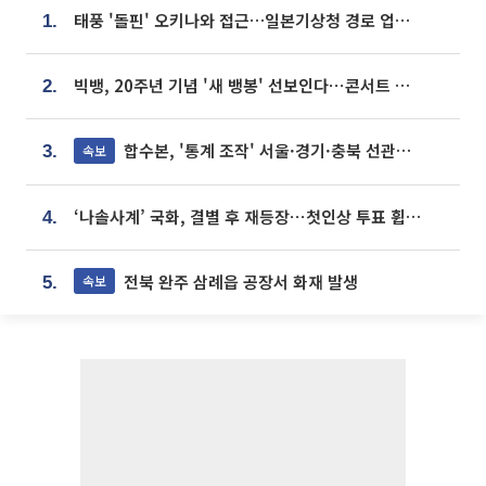
태풍 '돌핀' 오키나와 접근…일본기상청 경로 업데이트
1.
빅뱅, 20주년 기념 '새 뱅봉' 선보인다⋯콘서트 앞두고 팝업 개최
2.
합수본, '통계 조작' 서울·경기·충북 선관위 등 추가 압수수색
속보
3.
‘나솔사계’ 국화, 결별 후 재등장⋯첫인상 투표 휩쓸고 ‘인기녀’ 등극
4.
전북 완주 삼례읍 공장서 화재 발생
속보
5.