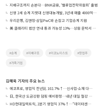
지배구조까지 손본다…BNK금융, ‘밸류업전략위원회’ 출범
신영 2세 승계 지렛대 신영대농개발, 3년새 매출 4000억원대 디벨로퍼로 껑충…자본잠식도 해소
우리은행, 김앤장·삼일PwC와 손잡고 기업승계 지원
美 클래리티 법안 연내 통과 가능성 13%…상원 문턱서 제동
#승계
#지배구조
#이코노미스트
#창업주
#가족기업
김해욱 기자의 주요 뉴스
에코프로, 영업익 전년比 102.7%↑…신사업·소재 다각화 박차
日, 한국산 도금강판 덤핑 예비판정…내년 대일 철강 수출 ‘빨간불’
HD현대일렉트릭, 2분기 영업익 37%↑…“데이터센터 사업, 새로운 성장 축”