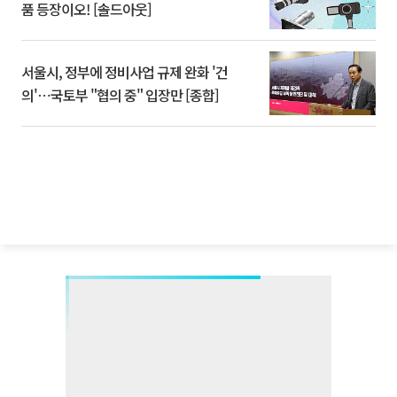
품 등장이오! [솔드아웃]
서울시, 정부에 정비사업 규제 완화 '건
의'⋯국토부 "협의 중" 입장만 [종합]