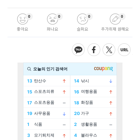
0
0
0
0
좋아요
화나요
슬퍼요
추가취재 원해요