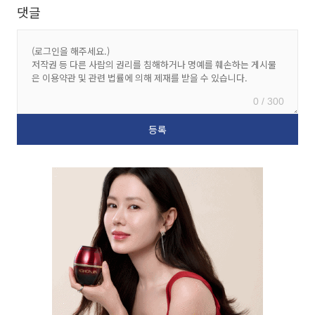
댓글
0 / 300