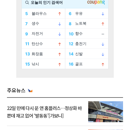
주요뉴스
22일 만에 다시 문 연 홈플러스…정상화 바
쁜데 재고 없어 ‘발동동’[가보니]