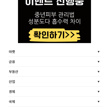
마켓
금융
부동산
산업
경제
국제