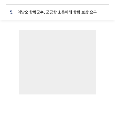
이남오 함평군수, 군공항 소음피해 함평 보상 요구
5.