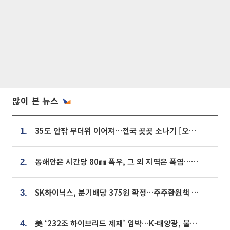
많이 본 뉴스
35도 안팎 무더위 이어져…전국 곳곳 소나기 [오늘 날씨]
1.
동해안은 시간당 80㎜ 폭우, 그 외 지역은 폭염…‘극과 극 날씨’
2.
SK하이닉스, 분기배당 375원 확정…주주환원책 9월로 앞당겨 발표
3.
美 ‘232조 하이브리드 제재’ 임박…K-태양광, 불확실성 털고 날개 다나
4.