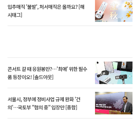
입추매직 '불발', 처서매직은 올까요? [해
시태그]
콘서트 갈 때 응원봉만?⋯'최애' 위한 필수
품 등장이오! [솔드아웃]
서울시, 정부에 정비사업 규제 완화 '건
의'⋯국토부 "협의 중" 입장만 [종합]