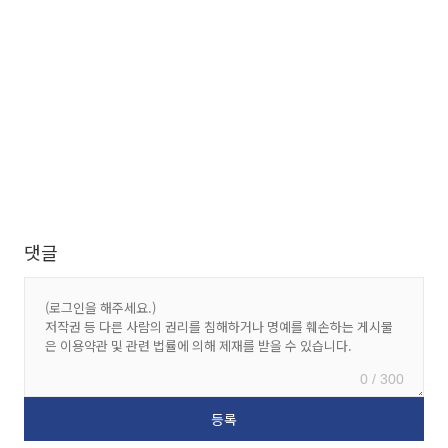
댓글
0 / 300