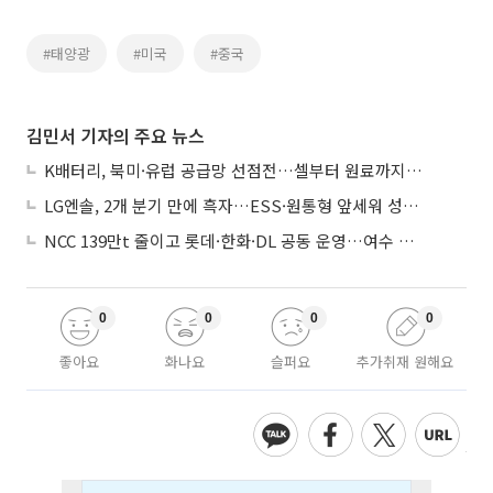
#태양광
#미국
#중국
김민서 기자의 주요 뉴스
K배터리, 북미·유럽 공급망 선점전…셀부터 원료까지 현지화
LG엔솔, 2개 분기 만에 흑자…ESS·원통형 앞세워 성장 가속
NCC 139만t 줄이고 롯데·한화·DL 공동 운영…여수 1호 본궤도
0
0
0
0
좋아요
화나요
슬퍼요
추가취재 원해요