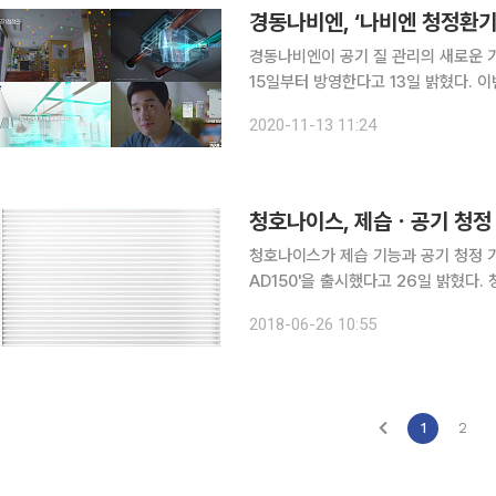
경동나비엔, ‘나비엔 청정환기
경동나비엔이 공기 질 관리의 새로운 
15일부터 방영한다고 13일 밝혔다. 이번 광고를 통해 청정환기시스템 기능을 소비자 친화적인 언어
로 전달할 예정이다. 실내 미세먼지뿐만
2020-11-13 11:24
안일로 발생하는 냄새와 연기까지 눈에
청호나이스, 제습ㆍ공기 청정
청호나이스가 제습 기능과 공기 청정 
AD150'을 출시했다고 26일 밝혔다. 청호 제습공기청정기 AD150은 일일 최대 17.8ℓ의 강력한 대
용량 제습과 3단계의 청정 필터 시스템
2018-06-26 10:55
다. 청호 제습·공기청정기 AD150은 
1
2