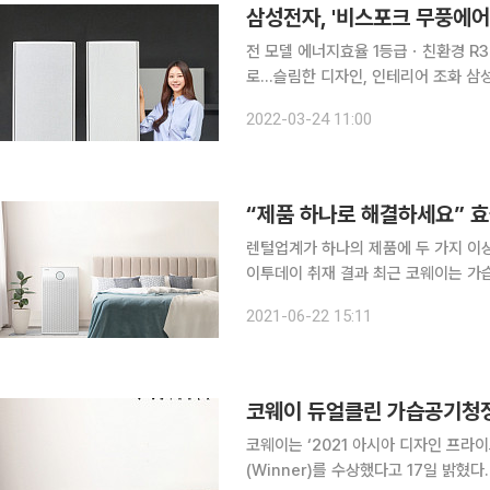
삼성전자, '비스포크 무풍에어
전 모델 에너지효율 1등급ㆍ친환경 R
로…슬림한 디자인, 인테리어 조화 삼성전자는 지난달 ‘비스포크 무풍에어컨 갤러리’ 신제품을 출시
한 데 이어 2022년형 ‘비스포크 무
2022-03-24 11:00
“제품 하나로 해결하세요” 효
렌털업계가 하나의 제품에 두 가지 이상
이투데이 취재 결과 최근 코웨이는 가
시했다. 공기청정 필터 시스템으로 실
2021-06-22 15:11
을 이중으로 제공한다. 물이 증발하는
코웨이 듀얼클린 가습공기청정기
코웨이는 ‘2021 아시아 디자인 프
(Winner)를 수상했다고 17일 밝