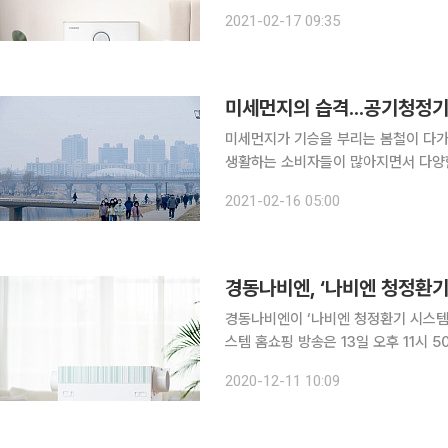
로, 심미성·희소성·기능성을 종합적으로
2021-02-17 09:35
디자인이 출품돼 경쟁을 벌였다. 코웨이
미세먼지의 습격...공기청정기
미세먼지가 기승을 부리는 봄철이 다가
생활하는 소비자들이 많아지면서 다양한 기능
청에 따르면 이날 오전 기준 서울과 경
2021-02-16 05:00
격적인 황사철이 다가오면서 공기청정
경동나비엔, ‘나비엔 청정환기
경동나비엔이 ‘나비엔 청정환기 시스템’ 홈쇼핑을
스템 홈쇼핑 방송은 13일 오후 11시
방송 중 상담 신청을 남기고 제품 구매
2020-12-11 10:09
제공할 예정이다. 최근 집에 