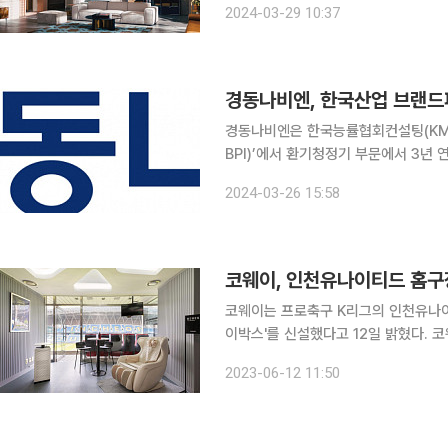
2024-03-29 10:37
체의 공기질을 제어할 수 있는 ‘환기청
경동나비엔, 한국산업 브랜드파
경동나비엔은 한국능률협회컨설팅(KMA
BPI)’에서 환기청정기 부문에서 3년 연속 1위로
는 한국능률협회컨설팅이 1999년부터
2024-03-26 15:58
큰 비중을 차지하는 제품과 서비스를 
코웨이, 인천유나이티드 홈구
코웨이는 프로축구 K리그의 인천유나이
이박스'를 신설했다고 12일 밝혔다. 코웨이는 소비자들이 다양한 장소에서 코웨이 제품을 체험할 수
있도록 인천유나이티드와 공식 후원사 
2023-06-12 11:50
박스는 인천유나이티드 홈구장인 인천