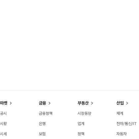
마켓
금융
부동산
산업
공시
금융정책
시장동향
재계
시황
은행
업계
전자/통신/IT
시세
보험
정책
자동차