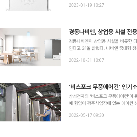
강장에 냉난방 시설과 와이파이 등의 편
2023-01-19 10:27
강남구 일대에 설치됐다
경동나비엔, 상업용 시설 전용
경동나비엔이 상업용 시설을 비롯한 
인다고 31일 밝혔다. 나비엔 중대형 청정환기시스템은 하나의 시스템으로 대형 상업시설 등 넓은 공
간의 공기질을 최적의 상태로 관리할 
2022-10-31 10:07
에 새로운 패러다임을 제시한 ‘청정환
‘비스포크 무풍에어컨’ 인기↑
삼성전자의 ‘비스포크 무풍에어컨’이 큰 인기를 얻고 있다. 삼성
에 힘입어 광주사업장에 있는 에어컨 생산
는 대표 모델인 ‘비스포크 무풍에어컨 
2022-05-17 09:30
보였다. 체온풍 모델은 강력한 냉방이