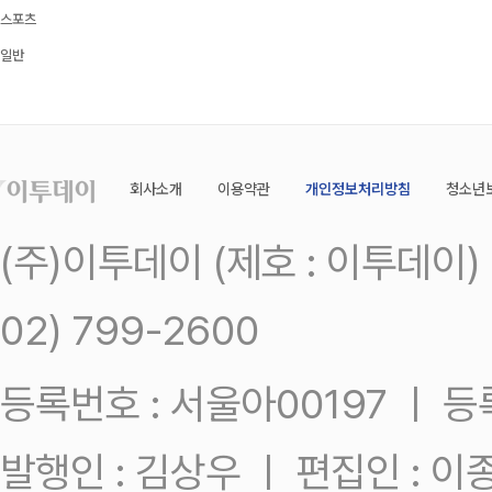
스포츠
일반
회사소개
이용약관
개인정보처리방침
청소년
(주)이투데이 (제호 : 이투데이
02) 799-2600
등록번호 : 서울아00197 ㅣ 등록일
발행인 : 김상우 ㅣ 편집인 : 