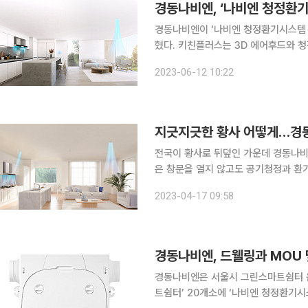
경동나비엔, ‘나비엔 청정환
경동나비엔이 ‘나비엔 청정환기시스템 
혔다. 키친플러스는 3D 에어후드와 청정환기시스템이 하나의 시스템으로 작동하며 미세먼지와 라
돈, 휘발성 유기화합물(VOCs)은 
2023-06-12 10:22
루션이다. 특히 이번 신제품은 
지긋지긋한 황사 어떻게…경동
전국이 황사로 뒤덮인 가운데 경동나비엔이 실
은 창문을 열지 않고도 공기청정과 환
실내 공기질을 관리 우려를 덜 수 있다고 제안했다. 올해 황사는 5월까지
2023-04-17 09:58
실내 공기질 관리 필요성도 커지고 있다
경동나비엔, 드웰링과 MOU
경동나비엔은 서울시 그린스마트쉼터 운영
트쉼터’ 20개소에 ‘나비엔 청정환기시스템’을 공급