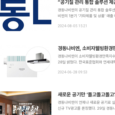
“공기질 관리 통합 솔루션 
경동나비엔의 공기질 관리 통합 솔루션 제공 사업이 순항
비엔의 1분기 ‘기타제품 및 상품’ 매출
중이다. 1000억 원가량 늘어난 1208억 
2024-08-05 15:21
로 냉난방기 제조판매 부문 총매출은 6
경동나비엔, 소비자웰빙환경만
경동나비엔이 소비자웰빙환경만족지수(K
28일 밝혔다. 한국표준협회와 연세대학교가 공동 개발한 소비자웰빙환경만족지수(KS-WEI)는 상
품 및 서비스의 웰빙 수준에 대한 소비
2024-06-28 09:53
도다. 경동나비엔은 환기청정기 부문 신
새로운 공기만 ‘돌고돌고돌고
경동나비엔이 언제나 새로운 공기로 실
신규 TV광고를 론칭했다. 29일 경동나비엔 관계자는 "환기청정기 신규 TV광고 ‘돌고돌고돌고-환
기’ 편에서는 실내 공기질 관리의 필수