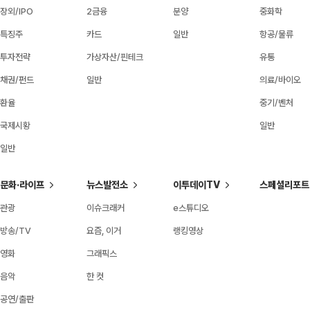
장외/IPO
2금융
분양
중화학
특징주
카드
일반
항공/물류
투자전략
가상자산/핀테크
유통
채권/펀드
일반
의료/바이오
환율
중기/벤처
국제시황
일반
일반
문화·라이프
뉴스발전소
이투데이TV
스페셜리포트
관광
이슈크래커
e스튜디오
방송/TV
요즘, 이거
랭킹영상
영화
그래픽스
음악
한 컷
공연/출판