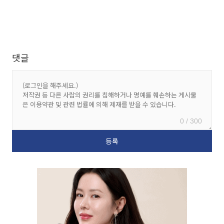
댓글
0 / 300