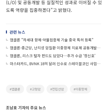
(L/O) 및 공동개발 등 실질적인 성과로 이어질 수 있
도록 역량을 집중하겠다”고 밝혔다.
관련 뉴스
앱클론 "차세대 항체-약물접합체 기술 중국 특허 등록"
앱클론-종근당, 난치성 암질환 이중항체 치료제 공동개발…차세대 면역항암제 발굴
앱클론, 리스크 털자 펀드도 담았다⋯추가 수급 ‘청신호’
마스터카드, BVNK 18억 달러 인수로 스테이블코인 사업 본격 확장
#앱클론
#고형암
#전립선암
#이중항체
조남호 기자의 주요 뉴스