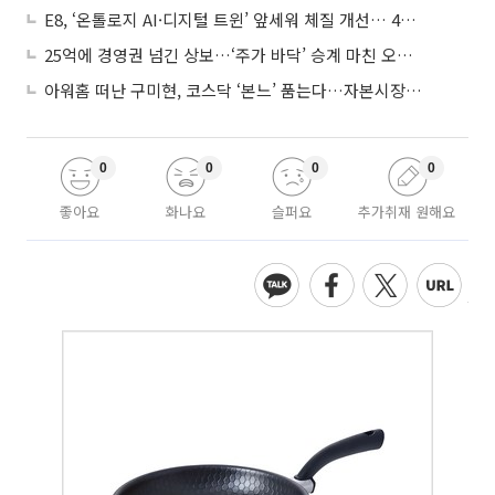
E8, ‘온톨로지 AI·디지털 트윈’ 앞세워 체질 개선… 4분기 흑자전환 총력
25억에 경영권 넘긴 상보…‘주가 바닥’ 승계 마친 오너 2세, 주가 부양 나설까
아워홈 떠난 구미현, 코스닥 ‘본느’ 품는다…자본시장 전면 등판
0
0
0
0
좋아요
화나요
슬퍼요
추가취재 원해요