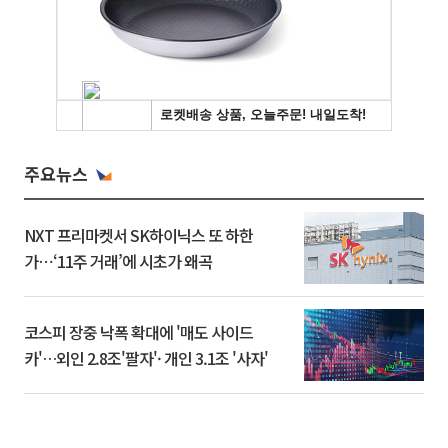
주요뉴스
NXT 프리마켓서 SK하이닉스 또 하한
가⋯‘11주 거래’에 시초가 왜곡
코스피 장중 낙폭 확대에 '매도 사이드
카'…외인 2.8조'팔자'· 개인 3.1조 '사자'