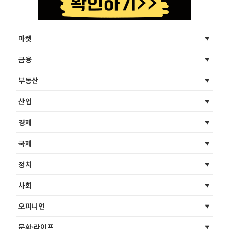
마켓
금융
부동산
산업
경제
국제
정치
사회
오피니언
문화·라이프