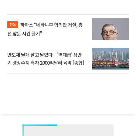
하마스 “네타냐후 합의안 거절, 총
단독
선 앞둔 시간 끌기”
반도체 날개 달고 날았다⋯'역대급' 상반
기 경상수지 흑자 2000억달러 육박 [종합]