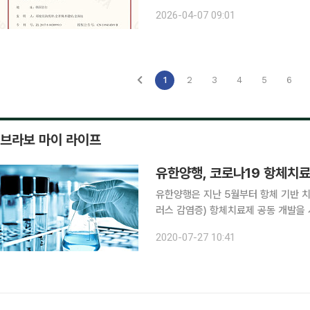
수령했다고 7일 밝혔다. 해당 기술은 한
2026-04-07 09:01
번 특허는 특정 암세포 표적 항원과 코티닌
1
2
3
4
5
6
브라보 마이 라이프
유한양행, 코로나19 항체치료
유한양행은 지난 5월부터 항체 기반 
러스 감염증) 항체치료제 공동 개발을 
항체치료제 발굴에 착수해 사람의 AC
2020-07-27 10:41
차단하는 초기 항체 후보물질 20종을 