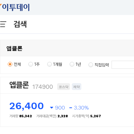
검색
전체
1주
1개월
1년
직접입력
앱클론
174900
코스닥
제약
26,400
900
3.30%
거래량
85,342
거래대금(백만)
2,328
시가총액(억)
5,267