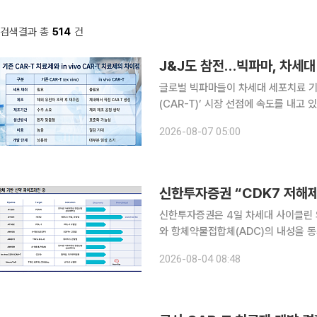
검색결과 총
514
건
J&J도 참전…빅파마, 차세대 ‘
글로벌 빅파마들이 차세대 세포치료 기술
(CAR-T)’ 시장 선점에 속도를 내고
달리 체내에서 직접 CAR-T 세포를 
2026-08-07 05:00
일 수 있다는 기대감 때문이다. 최근 
신한투자증권은 4일 차세대 사이클린 의
와 항체약물접합체(ADC)의 내성을 
것으로 전망했다. 국내 관심 종목으로는 큐리언트와 
2026-08-04 08:48
바이오-엄니버스#3: CDK7, HER2