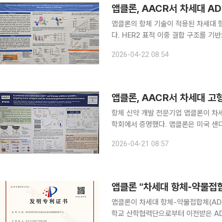
앱클론의 항체 기술이 적용된 차세대 
다. HER2 표적 이중 결합 구조를 
점이 핵심이다. 기존 ADC의 한계를 넘어설 
2026-04-22 08:54
파트너사 헨리우스가 ‘미국암연구학회(A
앱클론, AACR서 차세대 고형
항체 신약 개발 전문기업 앱클론이 차
학회에서 증명했다. 앱클론은 미국 샌디에이고에서 열리고 있는 ‘미국암연구학회(AACR) 2026’에
서 한국 시간 21일 새벽 1시부터 4시
2026-04-21 08:57
타깃 이중항체 신약 후보물질 ‘AM109
앱클론 "차세대 항체-약물접합
앱클론이 차세대 항체-약물접합체(ADC) 결합
학교 산학협력단으로부터 이전받은 AD