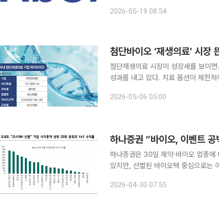
술에 대한 미국 특허를 확보하며 글로벌 시장 진
2026-05-19 08:54
중항체 플랫폼 ‘어피맵(AffiMab)’을
첨단바이오 ‘재생의료’ 시장
첨단재생의료 시장이 성장세를 보이면
성과를 내고 있다. 치료 옵션이 제한
지 주목된다. 5일 제약바이오 업계에 따르면 최근 국내 의료 현장에 첨단재생의료 활성화 기대감이
2026-05-06 05:00
고조되고 있다. 첨단재생의료는 질병의
하나증권은 30일 제약·바이오 업종에
있지만, 선별된 바이오텍 중심으로는 
투자의견 ‘비중확대(Overweight)’를 유지했다. 하나증권 ‘바이오텍도 YoY
2026-04-30 07:55
는 기회’ 보고서에 따르면 올해 헬스케