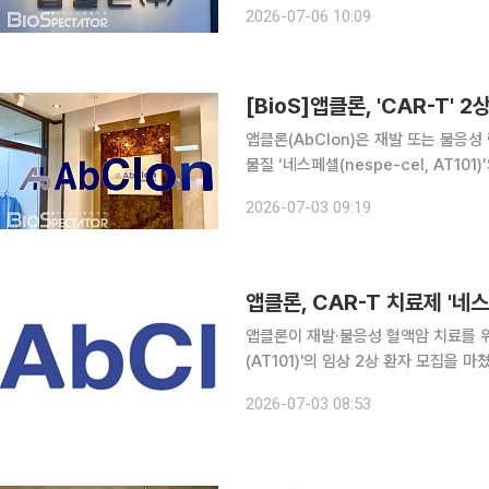
2026-07-06 10:09
권자로 등재됐고, 호지킨 림프종(hodg
[BioS]앱클론, 'CAR-T'
앱클론(AbClon)은 재발 또는 불응성
물질 ‘네스페셀(nespe-cel, AT1
앱클론은 연내 최종 임상 데이터를 도
2026-07-03 09:19
은 네스페셀에 대해 식약처로부터 개
앱클론이 재발·불응성 혈액암 치료를 위
(AT101)'의 임상 2상 환자 모집을
편 해외 상업화와 글로벌 기술 협력에도 속도를 낸다는 계
2026-07-03 08:53
자를 대상으로 진행 중인 CAR-T 치료