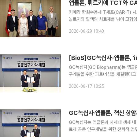
키메라 항원수용체 T세포(CAR-T) 
놀로지와 혈액암 치료제를 넘어 고형암과 
확대한다. 튀르키예 임상과 제조 인프
2026-06-29 10:40
이다. 앱클론은 튀르키예 파트너사 
[BioS]GC녹십자-앱클론, 'i
GC녹십자(GC Biopharma)는 앱클론
구개발을 위한 파트너십을 체결했다고 
‘mRNA-LNP’ 플랫폼 및 GMP 생산
2026-06-17 10:25
을 결합할 예정이다. 이를 통해 인비보 
GC녹십자·앱클론, 혁신 항암제 
GC녹십자는 앱클론과 차세대 생체 내 키
료제 공동 연구개발을 위한 전략적 업무협약을 체결했
십자가 보유한메신저리보핵산(mRNA)-