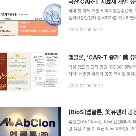
국내 첫 자체 개발 키메릭항원수용체 T
품의약품안전처 품목허가를 획득하면서 
계로 진입했다. 첫 국산 CAR-T 탄
2026-07-08 05:01
악성 림프종 표적 항원 ‘CD30’ 정밀
리아’ 개발한 유펜과 공동 특허권 등재…글로벌 기술이전
앱클론이 키메라 항원 수용체 T세포(C
2026-07-06 10:17
교(UPenn, 유펜)와 손잡고 차세대
[BioS]앱클론, 美유펜과 공
앱클론(AbClon)은 미국 펜실베니아대
련 핵심 기술’이 최근 미국 특허청(U
기술에 대한 권리는 두 회사가 일정 비율로 나눠 갖게 된다. 이번 