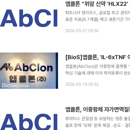
파트너사 헨리우스, 글로벌 최고 권위자
표준 치료(6.7개월) 깨고 생존기간 기
중으로 블록버스터 기대감 앱클론이 발굴해 기술이전한 차세대 위암 신약이 글로벌 임상에서 기존
2026-05-21 09:26
표준 치료법을 압도하는 장기 생존 데
[BioS]앱클론, 'IL-6xT
앱클론(AbClon)은 이중항체 플랫폼 ‘어
핵심 기술에 대해 미국 특허등록이 완료
및 항원에 대한 친화성이 향상된 폴리펩
2026-05-19 09:52
제조방법’이다. 항체 의약품 생산 과
앱클론, 이중항체 자가면역질환 
류마티스 관절염 등 유발하는 염증 물질 ‘
술로 항체 ‘당화’ 문제 해결…순도ㆍ결합력 극대화 앱클론이 차세대 자가면