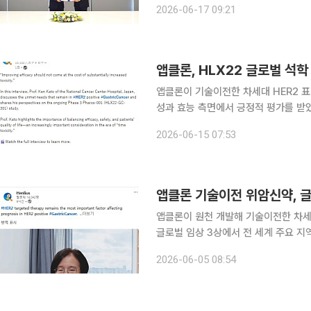
2026-06-17 09:21
GMP 생산 역량에 앱클론의 독보적인
앱클론, HLX22 글로벌 석학
앱클론이 기술이전한 차세대 HER2 표
성과 효능 측면에서 긍정적 평가를 받았다. 앱클론은 글로벌 파트너사 헨리우스가 13일 
통해 일본 국립암센터 병원의 카토 켄 
2026-06-15 07:53
는 HLX22 글로벌 임상 3상 'Pharos
앱클론 기술이전 위암신약, 글
앱클론이 원천 개발해 기술이전한 차세대 
글로벌 임상 3상에서 전 세계 주요 지
근에는 세계적 위암 권위자를 통해 차별화된 기전과
2026-06-05 08:54
사 헨리우스는 최근 공식 채널을 통해