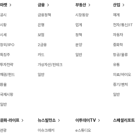
마켓
금융
부동산
산업
공시
금융정책
시장동향
재계
시황
은행
업계
전자/통신/IT
시세
보험
정책
자동차
장외/IPO
2금융
분양
중화학
특징주
카드
일반
항공/물류
투자전략
가상자산/핀테크
유통
채권/펀드
일반
의료/바이오
환율
중기/벤처
국제시황
일반
일반
문화·라이프
뉴스발전소
이투데이TV
스페셜리포트
관광
이슈크래커
e스튜디오