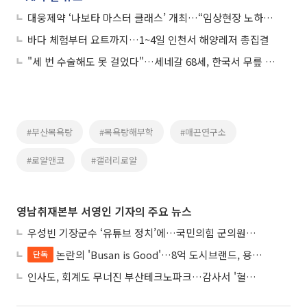
대웅제약 ‘나보타 마스터 클래스’ 개최…“임상현장 노하우 공유”
바다 체험부터 요트까지…1~4일 인천서 해양레저 총집결
"세 번 수술해도 못 걸었다"…세네갈 68세, 한국서 무릎 되찾다
#부산목욕탕
#목욕탕해부학
#매끈연구소
#로얄앤코
#갤러리로얄
영남취재본부 서영인 기자의 주요 뉴스
우성빈 기장군수 ‘유튜브 정치’에…국민의힘 군의원들 집단 반발
논란의 'Busan is Good'…8억 도시브랜드, 용산 대통령실 CI 업체가 수행
단독
인사도, 회계도 무너진 부산테크노파크…감사서 '혈세 유용·인사 뒤집기' 적발