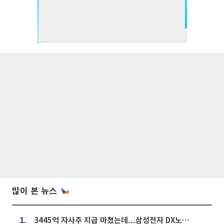
많이 본 뉴스
3445억 자사주 지급 마쳤는데...삼성전자 DX노조, 뒤늦은 '떼쓰기 집회'
1.