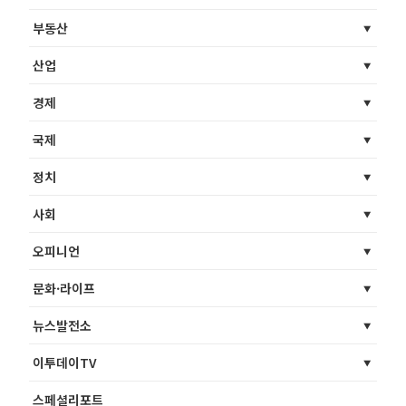
부동산
산업
경제
국제
정치
사회
오피니언
문화·라이프
뉴스발전소
이투데이TV
스페셜리포트