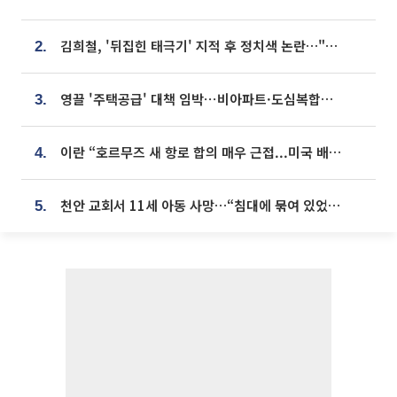
김희철, '뒤집힌 태극기' 지적 후 정치색 논란…"좌우 떠나 우리나라 국기"
2.
영끌 '주택공급' 대책 임박⋯비아파트·도심복합까지 총동원
3.
이란 “호르무즈 새 항로 합의 매우 근접...미국 배상 먼저”
4.
천안 교회서 11세 아동 사망…“침대에 묶여 있었다” 진술 확보
5.