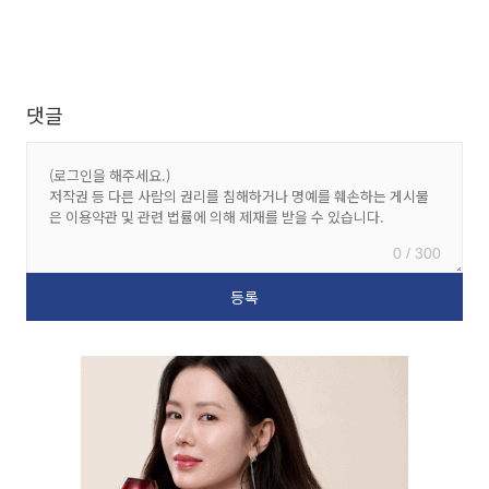
댓글
0 / 300