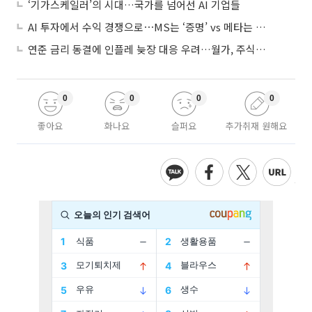
‘기가스케일러’의 시대…국가를 넘어선 AI 기업들
AI 투자에서 수익 경쟁으로⋯MS는 ‘증명’ vs 메타는 ‘숙제’
연준 금리 동결에 인플레 늦장 대응 우려…월가, 주식도 채권도 던졌다
0
0
0
0
좋아요
화나요
슬퍼요
추가취재 원해요