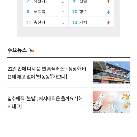
주요뉴스
22일 만에 다시 문 연 홈플러스…정상화 바
쁜데 재고 없어 ‘발동동’[가보니]
입추매직 '불발', 처서매직은 올까요? [해
시태그]