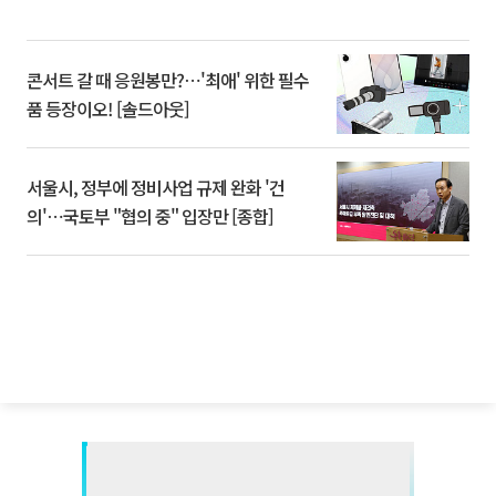
콘서트 갈 때 응원봉만?⋯'최애' 위한 필수
품 등장이오! [솔드아웃]
서울시, 정부에 정비사업 규제 완화 '건
의'⋯국토부 "협의 중" 입장만 [종합]