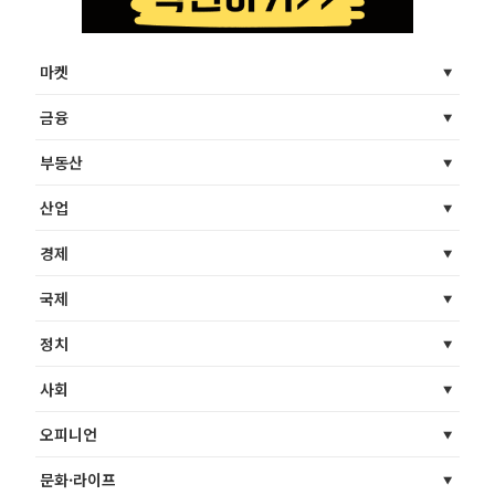
마켓
금융
부동산
산업
경제
국제
정치
사회
오피니언
문화·라이프