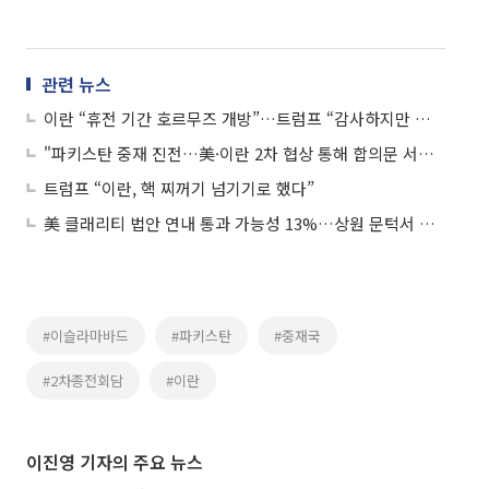
관련 뉴스
이란 “휴전 기간 호르무즈 개방”…트럼프 “감사하지만 해군 봉쇄는 유지”
"파키스탄 중재 진전…美·이란 2차 협상 통해 합의문 서명 가능"
트럼프 “이란, 핵 찌꺼기 넘기기로 했다”
美 클래리티 법안 연내 통과 가능성 13%…상원 문턱서 제동
#이슬라마바드
#파키스탄
#중재국
#2차종전회담
#이란
이진영 기자의 주요 뉴스