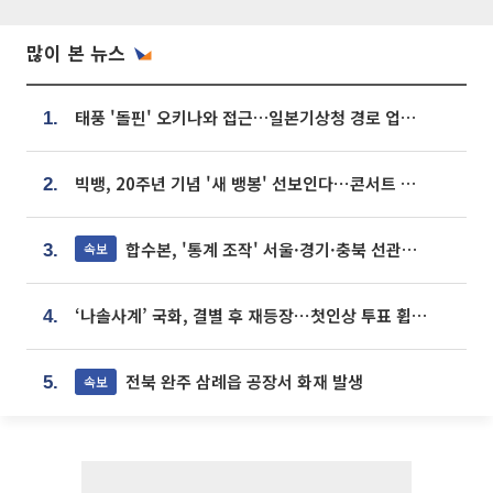
많이 본 뉴스
태풍 '돌핀' 오키나와 접근…일본기상청 경로 업데이트
1.
빅뱅, 20주년 기념 '새 뱅봉' 선보인다⋯콘서트 앞두고 팝업 개최
2.
합수본, '통계 조작' 서울·경기·충북 선관위 등 추가 압수수색
속보
3.
‘나솔사계’ 국화, 결별 후 재등장⋯첫인상 투표 휩쓸고 ‘인기녀’ 등극
4.
전북 완주 삼례읍 공장서 화재 발생
속보
5.