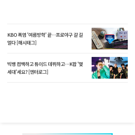
KBO 폭염 '여름방학' 끝…프로야구 갈 길
멀다 [해시태그]
빅뱅 컴백하고 튜이드 데뷔하고⋯K팝 '몇
세대'세요? [엔터로그]