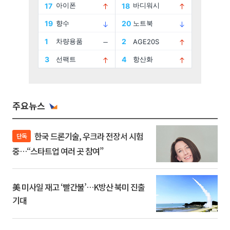
주요뉴스
한국 드론기술, 우크라 전장서 시험
단독
중…“스타트업 여러 곳 참여”
美 미사일 재고 ‘빨간불’…K방산 북미 진출
기대