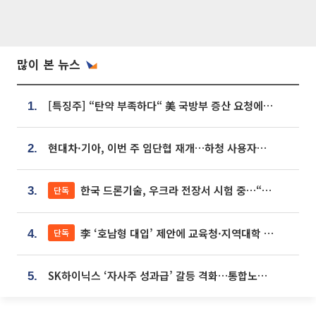
많이 본 뉴스
[특징주] “탄약 부족하다“ 美 국방부 증산 요청에⋯국내 방산주 급등세
1.
현대차·기아, 이번 주 임단협 재개…하청 사용자성 재심도 ‘변수’
2.
한국 드론기술, 우크라 전장서 시험 중…“스타트업 여러 곳 참여”
단독
3.
李 ‘호남형 대입’ 제안에 교육청·지역대학 서·논술형 입시 연계 '착수'
단독
4.
SK하이닉스 ‘자사주 성과급’ 갈등 격화…통합노조 출범 움직임
5.