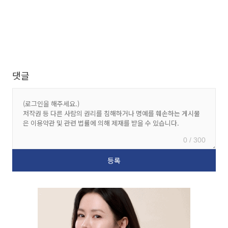
댓글
0 / 300