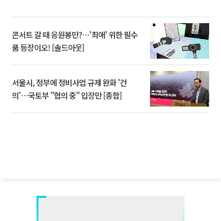
콘서트 갈 때 응원봉만?⋯'최애' 위한 필수
품 등장이오! [솔드아웃]
서울시, 정부에 정비사업 규제 완화 '건
의'⋯국토부 "협의 중" 입장만 [종합]