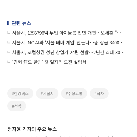
관련 뉴스
서울시, 1조8796억 투입 아이돌봄 전면 개편⋯오세훈 "선심성 정책 아니야"
서울시, NC AI와 ‘서울 테마 게임’ 만든다⋯총 상금 3400만원·후속 혜택 지원
서울시, 로컬상권 청년 창업가 24팀 선발⋯2년간 최대 3000만원 지원
‘경험 無도 환영’ 첫 일자리 도전 설명서
#한강버스
#서울시
#수상교통
#적자
#선박
정지윤 기자의 주요 뉴스