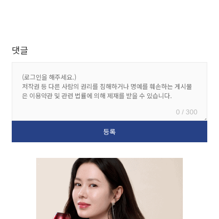
댓글
0 / 300