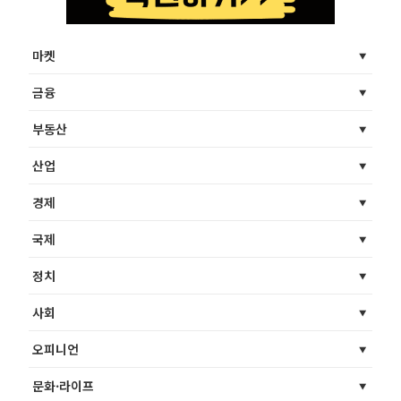
마켓
금융
부동산
산업
경제
국제
정치
사회
오피니언
문화·라이프