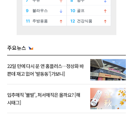
주요뉴스
22일 만에 다시 문 연 홈플러스…정상화 바
쁜데 재고 없어 ‘발동동’[가보니]
입추매직 '불발', 처서매직은 올까요? [해
시태그]