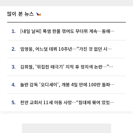
많이 본 뉴스
[내일 날씨] 폭염 한풀 꺾여도 무더위 계속⋯동해안 이틀 연속 비
1.
임영웅, 어느덧 데뷔 10주년⋯"가진 것 없던 시절, 내 앞엔 20명의 팬뿐"
2.
김희철, '뒤집힌 태극기' 지적 후 정치색 논란…"좌우 떠나 우리나라 국기"
3.
놀란 감독 '오디세이', 개봉 4일 만에 100만 돌파⋯'왕사남' 보다 빠르다
4.
천안 교회서 11세 아동 사망…“침대에 묶여 있었다” 진술 확보
5.