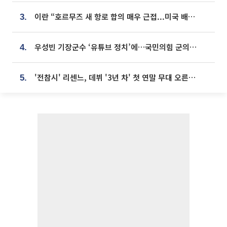
이란 “호르무즈 새 항로 합의 매우 근접...미국 배상 먼저”
3.
우성빈 기장군수 ‘유튜브 정치’에…국민의힘 군의원들 집단 반발
4.
'전참시' 리센느, 데뷔 '3년 차' 첫 연말 무대 오른다⋯"그동안 섭외 안 와"
5.