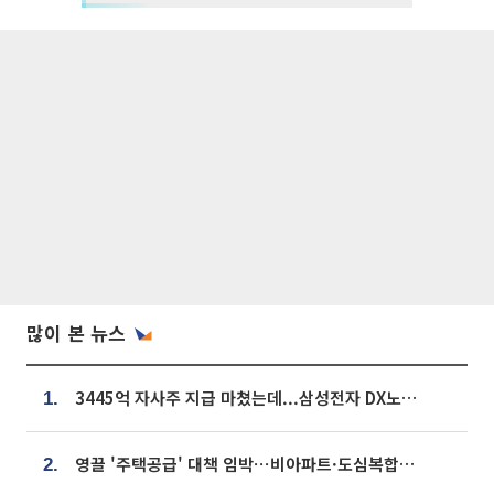
많이 본 뉴스
3445억 자사주 지급 마쳤는데...삼성전자 DX노조, 뒤늦은 '떼쓰기 집회'
1.
영끌 '주택공급' 대책 임박⋯비아파트·도심복합까지 총동원
2.