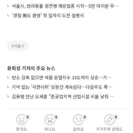
서울시, 반려동물 광견병 예방접종 시작⋯5만 마리분 무료 공급
‘경험 無도 환영’ 첫 일자리 도전 설명서
#서울시
윤희성 기자의 주요 뉴스
탄소 감축 없으면 여름 온열지수 33도까지 상승⋯기상청, 2100년 미래전망
기약 없는 '극한더위' 당분간 계속된다⋯다음주도 폭염·열대야 지속
김용범 만난 오세훈 "준공업지역 산업시설 비율 낮춰 공급 늘려야"
0
0
0
0
좋아요
화나요
슬퍼요
추가취재 원해요