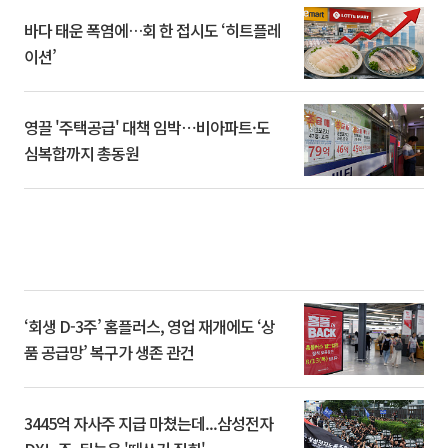
바다 태운 폭염에…회 한 접시도 ‘히트플레
이션’
영끌 '주택공급' 대책 임박⋯비아파트·도
심복합까지 총동원
‘회생 D-3주’ 홈플러스, 영업 재개에도 ‘상
품 공급망’ 복구가 생존 관건
3445억 자사주 지급 마쳤는데...삼성전자