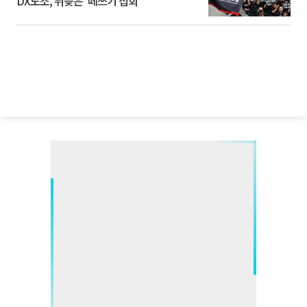
DX노조, 뒤늦은 '떼쓰기 집회'