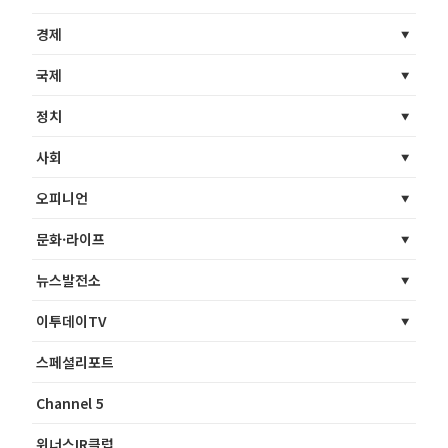
경제
국제
정치
사회
오피니언
문화·라이프
뉴스발전소
이투데이TV
스페셜리포트
Channel 5
위너스IR클럽