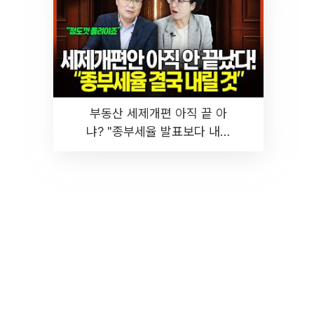
부동산 세제개편 아직 끝 아
냐? "종부세율 발표보다 내릴
것" 장기거주·양도세 전망 I 집
땅지성 I 김인만, 진미윤