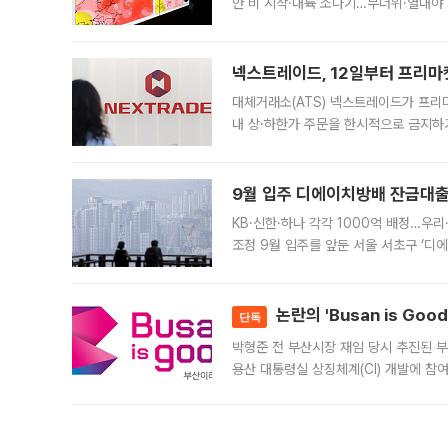
안 비 시작·내륙 소나기…무더위·열대야 
에서도 40도를 웃도는 기온이 관측됐다
의 극심한
넥스트레이드, 12일부터 프리마
대체거래소(ATS) 넥스트레이드가 프리
내 상·하한가 주문을 한시적으로 금지하
가 체결 사례와 관련해 설명자료를 내고
9월 입주 디에이치방배 잔금대출
KB·신한·하나 각각 1000억 배정…우
조정 9월 입주를 앞둔 서울 서초구 ‘디
은행과 NH농협은행도 대출 취급을 검토
민은행
논란의 'Busan is Go
단독
박형준 전 부산시장 재임 당시 추진된 부산
용산 대통령실 상징체계(CI) 개발에 참
도시브랜드 사업이 공개 이후 시민 공감