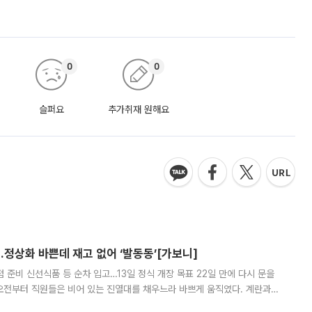
0
0
슬퍼요
추가취재 원해요
…정상화 바쁜데 재고 없어 ‘발동동’[가보니]
준비 신선식품 등 순차 입고…13일 정식 개장 목표 22일 만에 다시 문을
오전부터 직원들은 비어 있는 진열대를 채우느라 바쁘게 움직였다. 계란과
리를 잡기 시작했지만, 매장 곳곳엔 여전히 텅 빈 매대가 먼저 눈에 들어왔