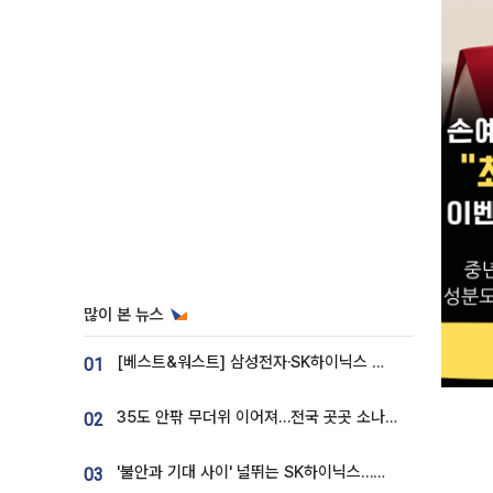
많이 본 뉴스
[베스트&워스트] 삼성전자·SK하이닉스 밀린 한 주…상상인증권은 85% 급등
01
35도 안팎 무더위 이어져…전국 곳곳 소나기 [오늘 날씨]
02
'불안과 기대 사이' 널뛰는 SK하이닉스…증권가 "HBM4·LTA 기반 펀터멘털 견고"
03