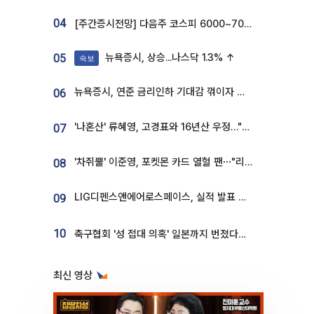
04
[주간증시전망] 다음주 코스피 6000~7000⋯“外人 수급은 정책이 변수”
뉴욕증시, 상승...나스닥 1.3% ↑
05
속보
뉴욕증시, 연준 금리인하 기대감 꺾이자 상승...S&P500 사상 최고치 [종합]
06
'나혼산' 류혜영, 고경표와 16년산 우정…"자취방서 부모님과 마주쳐"
07
'차쥐뿔' 이준영, 포켓몬 카드 열혈 팬⋯"리셀러 처단할 것"
08
LIG디펜스앤에어로스페이스, 실적 발표 후 급락→반등⋯증권가 “28년까지 튼튼”
09
10
축구협회 '성 접대 의혹' 일본까지 번졌다…日 심판 실명 공개
최신 영상