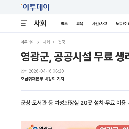
사회
법조
교육
사건/사고
노동/취
이투데이
사회
전국
영광군, 공공시설 무료 생
입력 2026-04-16 08:20
호남취재본부 박정희 기자
군청·도서관 등 여성화장실 20곳 설치·무료 이용