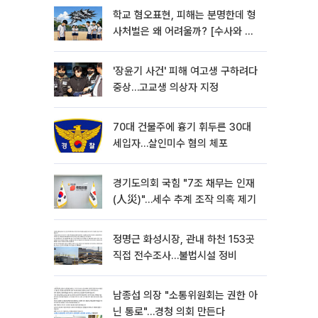
학교 혐오표현, 피해는 분명한데 형
사처벌은 왜 어려울까? [수사와 재
판]
'장윤기 사건' 피해 여고생 구하려다
중상…고교생 의상자 지정
70대 건물주에 흉기 휘두른 30대
세입자…살인미수 혐의 체포
경기도의회 국힘 "7조 채무는 인재
(人災)"…세수 추계 조작 의혹 제기
정명근 화성시장, 관내 하천 153곳
직접 전수조사…불법시설 정비
남종섭 의장 "소통위원회는 권한 아
닌 통로"…경청 의회 만든다