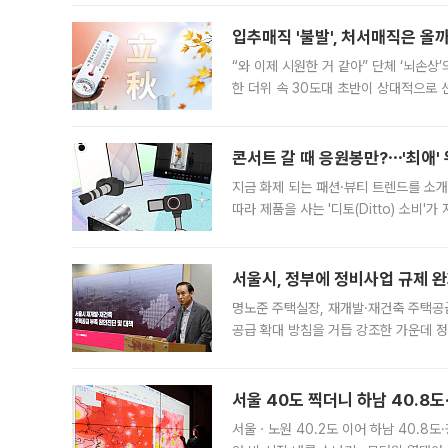
입추매직 '불발', 처서매직은 올
“와 이제 시원한 거 같아” 단체 ‘뇌손상
한 더위 속 30도대 초반이 상대적으로
지역에 있었습니다. 7월 말에는 서풍과
콘서트 갈 때 응원봉만?⋯'최애'
지금 화제 되는 패션·뷰티 트렌드를 소개
따라 제품을 사는 '디토(Ditto) 소비
어디일까요? 아이돌 콘서트 시작을 기다
서울시, 정부에 정비사업 규제 완화
명노준 주택실장, 재개발·재건축 주택공
공급 확대 방침을 거듭 강조한 가운데 정
면 반박하고 나섰다. 명노준 서울시 주택
서울 40도 찍더니 하남 40.8도
서울ㆍ노원 40.2도 이어 하남 40.8도