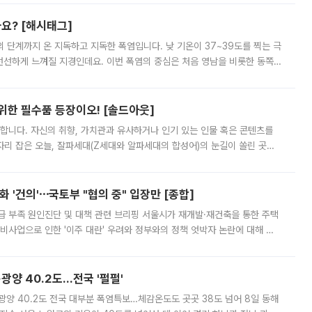
까요? [해시태그]
’의 단계까지 온 지독하고 지독한 폭염입니다. 낮 기온이 37~39도를 찍는 극
 선선하게 느껴질 지경인데요. 이번 폭염의 중심은 처음 영남을 비롯한 동쪽
 북서풍이 산맥을 넘어 영남 쪽으로 내려오면서 뜨겁고 건조해졌는데요.
 위한 필수품 등장이오! [솔드아웃]
합니다. 자신의 취향, 가치관과 유사하거나 인기 있는 인물 혹은 콘텐츠를
'가 자리 잡은 오늘, 잘파세대(Z세대와 알파세대의 합성어)의 눈길이 쏠린 곳은
리는 공연장. 응원봉만큼이나 눈에 띄는 게 있습니다. 공연이 시작되기
 '건의'⋯국토부 "협의 중" 입장만 [종합]
급 부족 원인진단 및 대책 관련 브리핑 서울시가 재개발·재건축을 통한 주택
비사업으로 인한 '이주 대란' 우려와 정부와의 정책 엇박자 논란에 대해 정
실장은 2031년까지 31만 가구 착공 목표에 차질이 없다는 입장이나,
·광양 40.2도…전국 '펄펄'
·광양 40.2도 전국 대부분 폭염특보…체감온도도 곳곳 38도 넘어 8일 동해