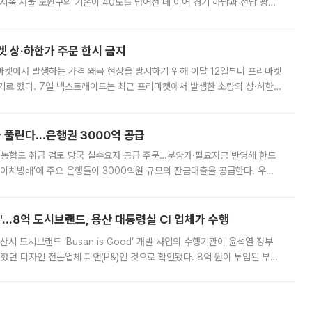
지속 서울 노원구의 기온이 40도를 넘어선 데 이어 경기 하남과 전남 광양
. 전국 대부분 지역에 폭염특보가 내려진 가운데 곳곳에서 39~40도 안팎
켓 상·하한가 주문 한시 금지
마켓에서 발생하는 가격 왜곡 현상을 방지하기 위해 이달 12일부터 프리마켓
기로 했다. 7일 넥스트레이드는 최근 프리마켓에서 발생한 소량의 상·하한
, 주문 오류로 인한 가격 급등락을 최소화하기 위한 비상 대응방안을 발표
 풀린다…은행권 3000억 공급
리·농협도 취급 검토 당국 실수요자 공급 주문…분양가·필요자금 반영해 한도
에이치방배’에 주요 은행들이 3000억원 규모의 잔금대출을 공급한다. 우리
하고 있어 향후 공급 규모가 늘어날 전망이다. 7일 금융권에 따르면 KB국
od'…8억 도시브랜드, 용산 대통령실 CI 업체가 수행
시 도시브랜드 ‘Busan is Good’ 개발 사업의 수행기관이 윤석열 정부
여했던 디자인 전문업체 피앤(P&)인 것으로 확인됐다. 8억 원이 투입된 부산
 부족과 디자인 정체성 논란에 휩싸였던 만큼, 사업 선정 과정과 결과물에