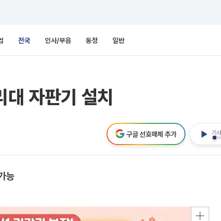
업
전국
인사/부음
동정
일반
리대 자판기 설치
기사
구글 선호매체 추가
 가능