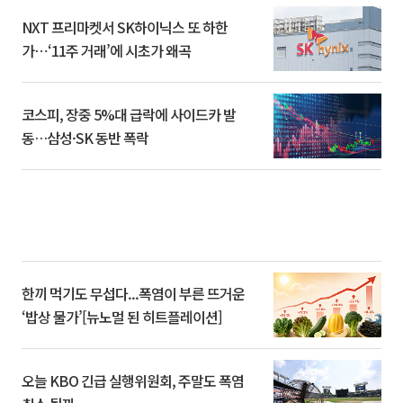
NXT 프리마켓서 SK하이닉스 또 하한
가⋯‘11주 거래’에 시초가 왜곡
코스피, 장중 5%대 급락에 사이드카 발
동…삼성·SK 동반 폭락
한끼 먹기도 무섭다...폭염이 부른 뜨거운
‘밥상 물가’[뉴노멀 된 히트플레이션]
오늘 KBO 긴급 실행위원회, 주말도 폭염