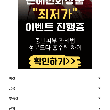
마켓
금융
부동산
산업