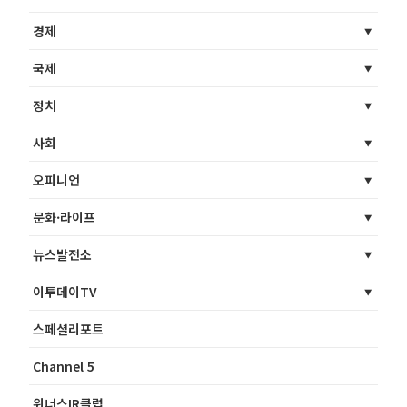
경제
국제
정치
사회
오피니언
문화·라이프
뉴스발전소
이투데이TV
스페셜리포트
Channel 5
위너스IR클럽