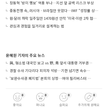
장동혁 ‘방미 행보’ 역풍 부나…지선 앞 공백 리스크 부상
중동전쟁 속, 러시아ㆍ브라질만 웃었다…IMF “성장률 상향 조정”
원·달러 하락 일주일만 1470원선 안착 ‘미국·이란 2차 협상 기대’
관심과 경험을 일거리로 설계하는 법
윤혜원 기자의 주요 뉴스
與, 형소법 대국민 보고 vs 野, 靑 앞서 대통령 거부권 촉구
경찰 수사 기다리다 피의자 석방…기한 넘기면 속수무책
‘보완수사권 폐지법’ 본회의 상정…여야 필리버스터 대치
0
0
0
0
좋아요
화나요
슬퍼요
추가취재 원해요