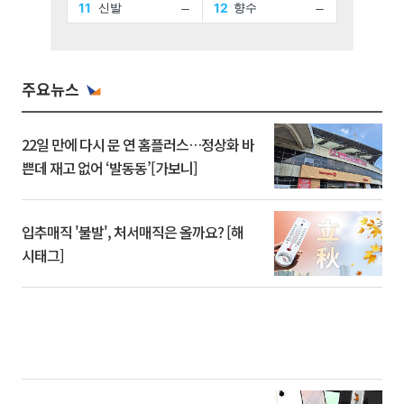
주요뉴스
22일 만에 다시 문 연 홈플러스…정상화 바
쁜데 재고 없어 ‘발동동’[가보니]
입추매직 '불발', 처서매직은 올까요? [해
시태그]