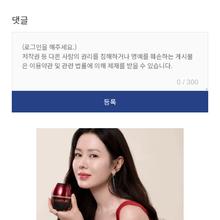
댓글
0 / 300