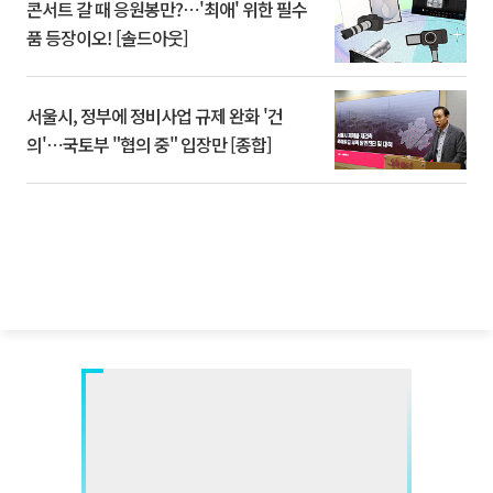
콘서트 갈 때 응원봉만?⋯'최애' 위한 필수
품 등장이오! [솔드아웃]
서울시, 정부에 정비사업 규제 완화 '건
의'⋯국토부 "협의 중" 입장만 [종합]