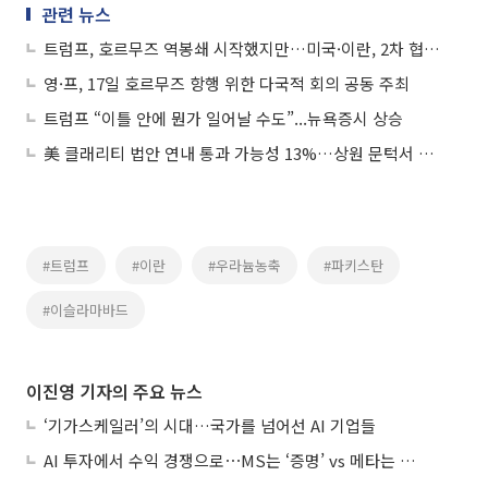
관련 뉴스
트럼프, 호르무즈 역봉쇄 시작했지만…미국·이란, 2차 협상 검토 중
영·프, 17일 호르무즈 항행 위한 다국적 회의 공동 주최
트럼프 “이틀 안에 뭔가 일어날 수도”...뉴욕증시 상승
美 클래리티 법안 연내 통과 가능성 13%…상원 문턱서 제동
#트럼프
#이란
#우라늄농축
#파키스탄
#이슬라마바드
이진영 기자의 주요 뉴스
‘기가스케일러’의 시대…국가를 넘어선 AI 기업들
AI 투자에서 수익 경쟁으로⋯MS는 ‘증명’ vs 메타는 ‘숙제’