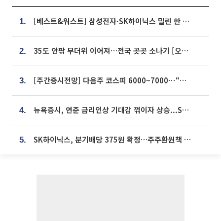
[베스트&워스트] 삼성전자·SK하이닉스 밀린 한 주…상상인증권은 85% 급등
1.
35도 안팎 무더위 이어져…전국 곳곳 소나기 [오늘 날씨]
2.
[주간증시전망] 다음주 코스피 6000~7000⋯“外人 수급은 정책이 변수”
3.
뉴욕증시, 연준 금리인상 기대감 꺾이자 상승...S&P500 사상 최고치 [종합]
4.
SK하이닉스, 분기배당 375원 확정…주주환원책 9월로 앞당겨 발표
5.