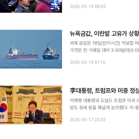
(0.32%) 오른 4만9686.12에 
2026-05-19 08:03
(0.07%) 하락한 7403.05에, 기
뉴욕금값, 이란발 고유가 상황
국제 금값은 18일(현지시간) 약보합 마감했다. 뉴욕상품거래소(COMEX)에서 6
가격은 전 거래일 대비 3.90달러(0.0
은 전 거래일 대비 약 0.2% 상승한 온스당 454
2026-05-19 07:16
간 종전 협상이 눈에 띄는 진전이 없는
이재명 대통령과 도널드 트럼프 미국 대
반도 정세 등을 폭넓게 논의했다. 미·중
소통으로, 미중 관계 변화 속에서 한
2026-05-17 23:33
강유정 청와대 수석대변인은 서면 브리