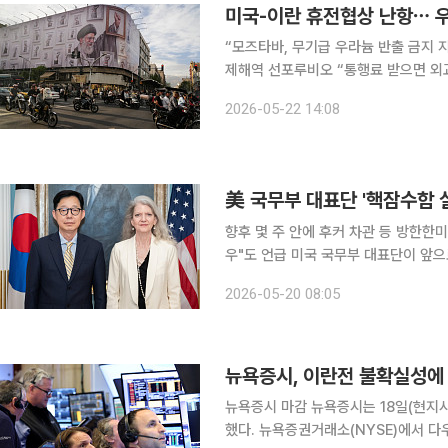
미국-이란 휴전협상 난항⋯ 
“모즈타바, 무기급 우라늄 반출 금지 
제해역 선포루비오 “통행료 받으면 외교적 합의 불가” 미국과 이란이 
인 우라늄 농축과 호르무즈 해협을 놓고 여전히 접점
2026-05-22 14:08
신은 소식통을 인용해 모즈타바 하메네
美 국무부 대표단 '핵잠수함 
향후 몇 주 안에 후커 차관 등 방한한미
우"도 언급 미국 국무부 대표단이 앞으로 몇 주 이내에 한국을 방문, 핵추진 잠수함 건조에 대한 미
국의 협력과 한국의 우라늄 농축 등 양국 합의
2026-05-20 08:05
미국 국무부는 ‘한미 안보 및 경제 협력
뉴욕증시 마감 뉴욕증시는 18일(현지시간) 기술주 차익실현과 이란전 불확실성속에서 혼조로 종료
했다. 뉴욕증권거래소(NYSE)에서 다우존스30산업평균지수는 전 거래일 대비 159.95포인트