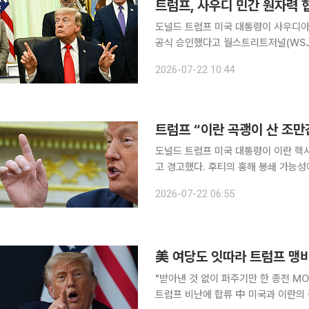
트럼프, 사우디 민간 원자력 
도널드 트럼프 미국 대통령이 사우디
공식 승인했다고 월스트리트저널(WSJ)
서 우라늄을 농축할 가능성까지 열어주는
2026-07-22 10:44
따르면 새로운 협정은 30년간 유효할
트럼프 “이란 곡괭이 산 조만
도널드 트럼프 미국 대통령이 이란 핵시
고 경고했다. 후티의 홍해 봉쇄 가능
되고 있다. 21일(현지시간) 블룸버그통신에 따르면 트럼프 대통령은 이날 백악관에서 기자들과 만
2026-07-22 06:55
나 이란 중부의 곡괭이 산에 대해 “조
美 여당도 잇따라 트럼프 맹비
"받아낸 것 없이 퍼주기만 한 종전 
트럼프 비난에 합류 中 미국과 이란의 종전 양해각서(MOU) 체결 이후 미국 정치권에서 도널드 트