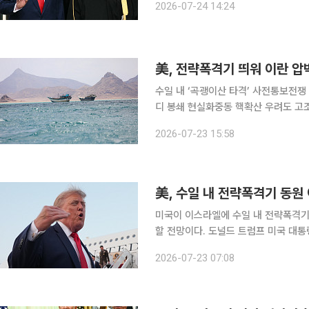
2026-07-24 14:24
온 사항이다. NYT는 23일(현지
美, 전략폭격기 띄워 이란 압
수일 내 ‘곡괭이산 타격’ 사전통보전쟁 
디 봉쇄 현실화중동 핵확산 우려도 고
비하는 가운데 예멘 후티 반군까지 사
2026-07-23 15:58
다. 더 나아가 미국이 이란의 핵시설뿐
美, 수일 내 전략폭격기 동원
미국이 이스라엘에 수일 내 전략폭격기
할 전망이다. 도널드 트럼프 미국 대통
이어 실제 군사행동 준비에 들어갔다는
2026-07-23 07:08
다. 미국이 이스라엘에 이란 공습 확