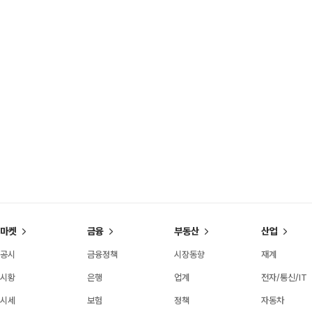
마켓
금융
부동산
산업
공시
금융정책
시장동향
재계
시황
은행
업계
전자/통신/IT
시세
보험
정책
자동차