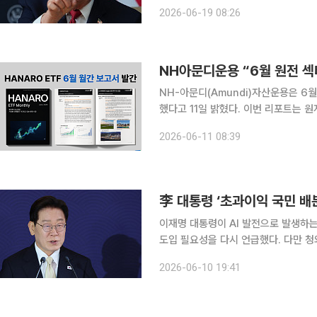
럼프 행정부를 향한 맹비난이 쏟아졌다
2026-06-19 08:26
NH아문디운용 “6월 원전 섹
NH-아문디(Amundi)자산운용은 6월 ‘
했다고 11일 밝혔다. 이번 리포트는 원자력 섹터를 둘러싼 투자 이슈를 집중적으로 점검했다. 국내
원자력 관련주는 4월 큰 폭의 주가 상
2026-06-11 08:39
승 폭이 컸던 건설·전력기기 대형주를
李 대통령 ‘초과이익 국민 배
이재명 대통령이 AI 발전으로 발생하
도입 필요성을 다시 언급했다. 다만 청
시대에 대비한 장기적 과제를 설명한 것이라고 선을 그었다. 
2026-06-10 19:41
공개한 인터뷰에 따르면 이 대통령은 