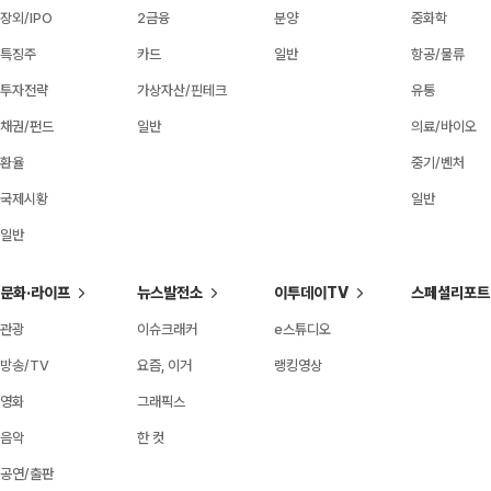
장외/IPO
2금융
분양
중화학
특징주
카드
일반
항공/물류
투자전략
가상자산/핀테크
유통
채권/펀드
일반
의료/바이오
환율
중기/벤처
국제시황
일반
일반
문화·라이프
뉴스발전소
이투데이TV
스페셜리포트
관광
이슈크래커
e스튜디오
방송/TV
요즘, 이거
랭킹영상
영화
그래픽스
음악
한 컷
공연/출판