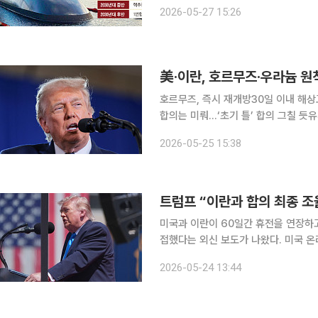
식화되면서 국내 조선·방산업계 눈길이
2026-05-27 15:26
후반 전력화를 목표로 핵추진잠수함 국
美·이란, 호르무즈·우라늄 원
호르무즈, 즉시 재개방30일 이내 해상
합의는 미뤄…‘초기 틀’ 합의 그칠 듯
르무즈 해협 재개방과 고농축 우라늄 
2026-05-25 15:38
는 시간이 더 걸
트럼프 “이란과 합의 최종 
미국과 이란이 60일간 휴전을 연장하
접했다는 외신 보도가 나왔다. 미국 온라인매체 악시오스는 23일(현지시간) 미국과 이란이 60일간
유효한 양해각서(MOU) 체결에 근접
2026-05-24 13:44
안을 인용해 양측이 60일간 유효하며