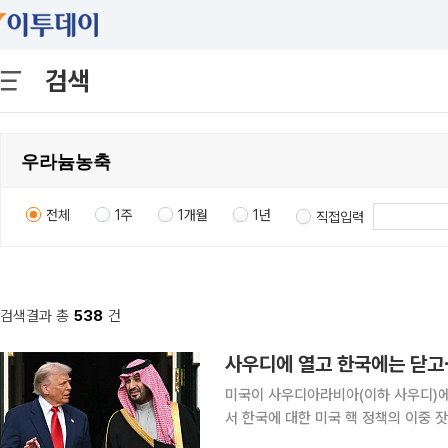
검색
전체
1주
1개월
1년
직접입력
검색결과 총
538
건
사우디에 열고 한국에는 닫고⋯
미국이 사우디아라비아(이하 사우디)에
서 한국에 대한 미국 핵 정책의 이중 
사우디 내 우라늄 농축을 허용할 가능