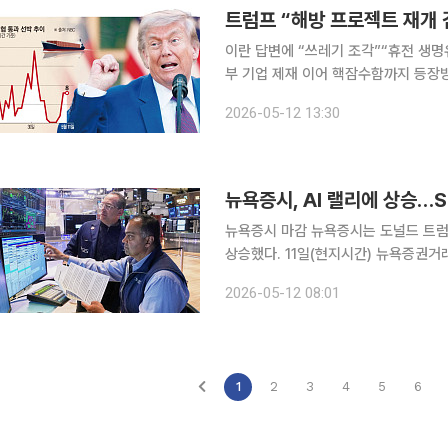
트럼프 “해방 프로젝트 재개 
이란 답변에 “쓰레기 조각”“휴전 생명
부 기업 제재 이어 핵잠수함까지 등장
망 도널드 트럼프 미국 대통령이 중단된 ‘해방 프로젝트’의 재개를 검토하고 있다고 밝혔다. 특히 이
2026-05-12 13:30
는 더 큰 군사 작전의 일부분에 불과할
뉴욕증시 마감 뉴욕증시는 도널드 트럼프 미국 대통령이 이란 측 종전 제안을 거부했다는 소식에도
상승했다. 11일(현지시간) 뉴욕증권거래소에서 다우지수는 전 거래일 대비 95.31포인트(0.19%)
상승한 4만9704.47에 마감했다. S&P
2026-05-12 08:01
주 중심의 나스닥지수는 27.05포인트(
1
2
3
4
5
6