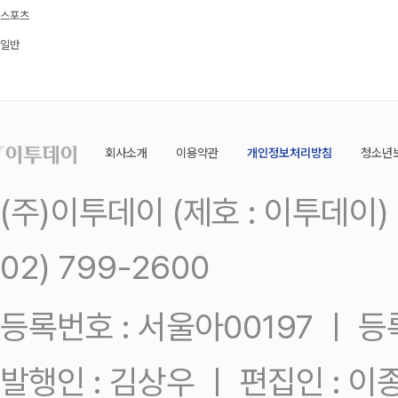
스포츠
일반
회사소개
이용약관
개인정보처리방침
청소년
(주)이투데이 (제호 : 이투데이
02) 799-2600
등록번호 : 서울아00197 ㅣ 등록일
발행인 : 김상우 ㅣ 편집인 : 