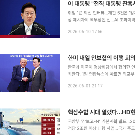
이 대통령 "전직 대통령 잔혹사
취임 1년 외신 인터뷰…재판 5건은 '정
상 제시자체 핵무장엔 선…AI 초과이익은 기본소득식 환원
대통령 절반 이상이 탄핵되거나 감옥에 
2026-06-10 17:56
을 내놨다. 취임 1년을 맞아 자신의 거
한미 내일 안보협의 이행 회
한국과 미국이 정상회담에서 합의한 안
최한다. 1일 연합뉴스에 따르면 외교부 청사에서 열리는 발족 회의는 2일 오전 10시에 시작돼 3일
까지 이어질 예정이다. 박윤주 외교부
2026-06-01 21:17
회의를 주재하고 양측 국가안보실 주
핵잠수함 시대 열렸다…HD현
국방부 ‘장보고-N’ 기본계획 발표…2
척당 2조원 이상 대형 사업…국가 주도 컨소시엄 가능성 거론