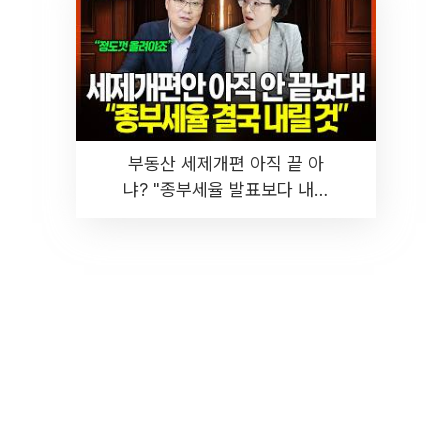
부동산 세제개편 아직 끝 아
냐? "종부세율 발표보다 내릴
것" 장기거주·양도세 전망 I 집
땅지성 I 김인만, 진미윤