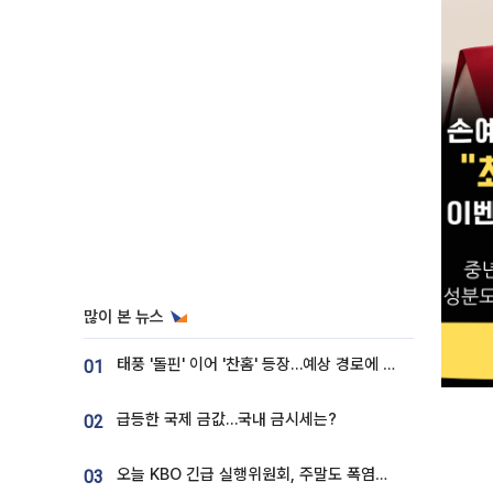
많이 본 뉴스
태풍 '돌핀' 이어 '찬홈' 등장…예상 경로에 한국 '한숨'
01
급등한 국제 금값…국내 금시세는?
02
오늘 KBO 긴급 실행위원회, 주말도 폭염취소 될까
03