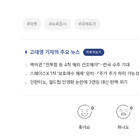
#마켓
#뉴욕증시
#국제유가
고대영 기자의 주요 뉴스
자세히보기
백악관 “전투함 등 4척 해외 건조해야”⋯한국 수주 기대
스페이스X 1차 '보호예수 해제' 임박⋯“주가 추가 하락 가능성
인판티노, 월드컵 민영화 논란에 3연임 대신 탄핵 위기
0
0
좋아요
화나요