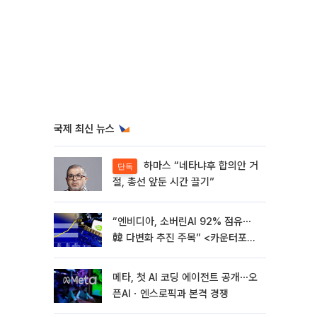
국제 최신 뉴스
하마스 “네타냐후 합의안 거
단독
절, 총선 앞둔 시간 끌기”
“엔비디아, 소버린AI 92% 점유⋯
韓 다변화 추진 주목” <카운터포인
트리서치>
메타, 첫 AI 코딩 에이전트 공개⋯오
픈AIㆍ엔스로픽과 본격 경쟁