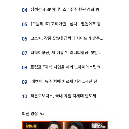
삼성전자·SK하이닉스 “주주 환원 강화 방안 마련”
04
[오늘의 IR] 고려아연ㆍ심텍ㆍ엘앤에프 등
05
코스피, 장중 5%대 급락에 사이드카 발동…삼성·SK 동반 폭락
06
티웨이항공, 새 이름 '트리니티항공' 첫발…SSC 전략 본격화
07
트럼프 “자석 사업을 하라”…제이에스링크, 비중국 영구자석 공급망 구축 속도
08
‘레켐비’ 독주 치매 치료제 시장…국산 신약 등장하나
09
라온로보틱스, 국내 유일 차세대 반도체 공정 로봇 개발 ‘고객사 테스트 진행’
10
최신 영상