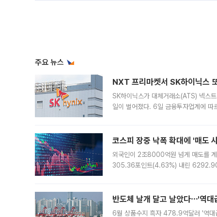
주요 뉴스
NXT 프리마켓서 SK하이닉스 또
SK하이닉스가 대체거래소(ATS) 넥스
일이 벌어졌다. 6일 금융투자업계에 따르
규장 종가보다 29.98% 내린 116만8
규시장과 달
코스피 장중 낙폭 확대에 '매도 사이
외국인이 2조8000억원 넘게 매도를 계
305.36포인트(4.63%) 내린 6292
중 한때 6550.94까지 오르기도 했으나
락하면서 유가증권
반도체 날개 달고 날았다⋯'역대급
6월 상품수지 흑자 478.9억달러 '역대