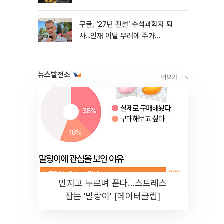
구글, ‘27년 전설’ 수석과학자 퇴
사...인재 이탈 우려에 주가
4%↓[마켓핫]
뉴스발전소
만지고 누르며 푼다…스트레스
잡는 '말랑이' [데이터클립]