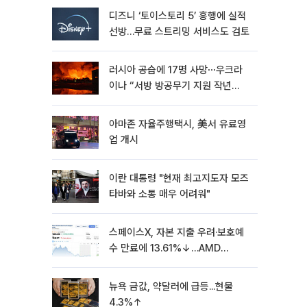
디즈니 ‘토이스토리 5’ 흥행에 실적
선방…무료 스트리밍 서비스도 검토
러시아 공습에 17명 사망⋯우크라
이나 “서방 방공무기 지원 작년
30% 수준”
아마존 자율주행택시, 美서 유료영
업 개시
이란 대통령 "현재 최고지도자 모즈
타바와 소통 매우 어려워"
스페이스X, 자본 지출 우려·보호예
수 만료에 13.61%↓…AMD
7.04%↓ [뉴욕증시 무버]
뉴욕 금값, 약달러에 급등...현물
4.3%↑