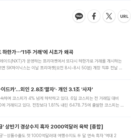
 하한가⋯‘11주 거래’에 시초가 왜곡
트레이드(NXT)가 운영하는 프리마켓에서 또다시 하한가로 거래를 개시하는
면 SK하이닉스는 이날 프리마켓(오전 8시~8시 50분) 개장 직후 전날 정
000원에 거래됐다. 거래량은 11주에 불과했으나, 최초 가격 결정이 기존 정
드카'…외인 2.8조'팔자'· 개인 3.1조 '사자'
속하며 코스피가 4% 넘게 하락하고 있다. 6일 코스피는 전 거래일 대비
.90에 거래되고 있다. 전장보다 1.81% 내린 6478.75에 출발한 코스피는 장
 6238.32까지 밀리기도 했다. 이날 오전 한때 코스피는 장중 5% 넘게 폭
' 상반기 경상수지 흑자 2000억달러 육박 [종합]
급'⋯상품수출도 첫 1000억달러대 여행수지도 두 달 연속 흑자 '역대 2