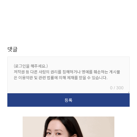
댓글
0 / 300