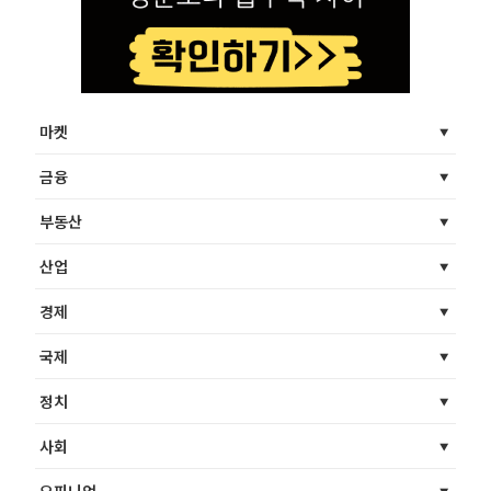
마켓
금융
부동산
산업
경제
국제
정치
사회
오피니언