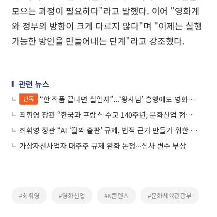
모으는 과정이 필요하다"라고 말했다. 이어 "영화계
와 정부의 방향이 크게 다르지 않다"며 "이제는 실행
가능한 방안을 만들어내는 단계"라고 강조했다.
관련 뉴스
“한 작품 끝나면 실업자”...‘왕사남’ 흥행에도 영화산업 비정규직 1만명 육박
단독
최휘영 장관 “한국과 프랑스 수교 140주년, 문화산업 협력으로 나가야”
최휘영 장관 “AI ‘딸깍 출판’ 규제, 법적 근거 만들기 위한 제도 개선 추진”
가상자산사업자 대주주 규제 완화 논쟁∙∙∙심사 변수 부상
#최휘영
#영화산업
#K콘텐츠
#문화체육관광부