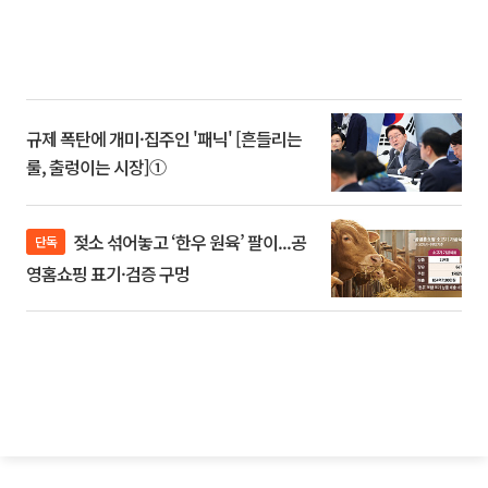
규제 폭탄에 개미·집주인 '패닉' [흔들리는
룰, 출렁이는 시장]①
젖소 섞어놓고 ‘한우 원육’ 팔이...공
단독
영홈쇼핑 표기·검증 구멍