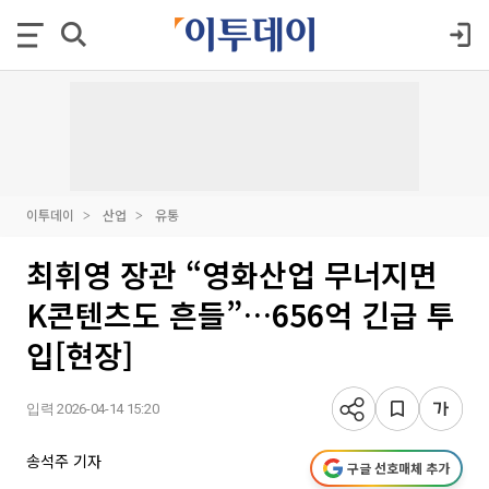
이투데이
산업
유통
최휘영 장관 “영화산업 무너지면
K콘텐츠도 흔들”…656억 긴급 투
입[현장]
입력 2026-04-14 15:20
송석주 기자
구글 선호매체 추가