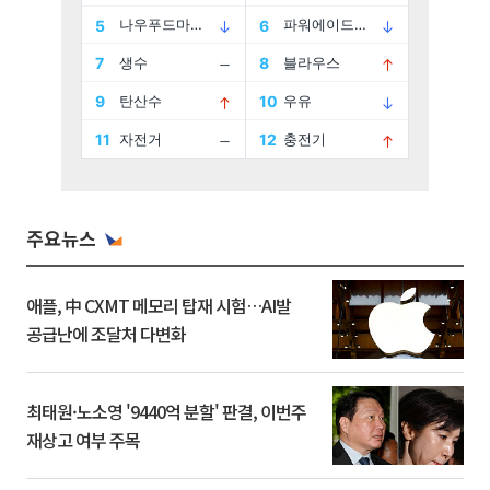
주요뉴스
애플, 中 CXMT 메모리 탑재 시험…AI발
공급난에 조달처 다변화
최태원·노소영 '9440억 분할' 판결, 이번주
재상고 여부 주목