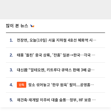
많이 본 뉴스
전장연, 오늘(10일) 서울 지하철 4호선 혜화역 시위…1호선 용산역 무정차
1.
태풍 '돌핀' 중국 상륙, '찬홈' 일본→한국…각국 기상청 예상 경로는?
2.
대신證 “알테오젠, 키트루다 큐렉스 판매 3배 급증…목표가 41만원 상향”
3.
젖소 섞어놓고 ‘한우 원육’ 팔이...공영홈쇼핑 표기·검증 구멍
단독
4.
재건축·재개발 이주비 대출 숨통…정부, HF 보증 신설 추진
5.