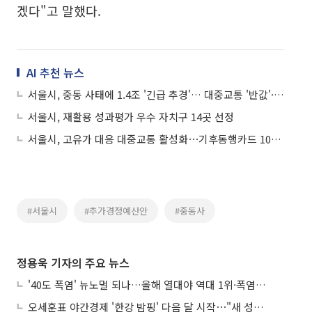
겠다"고 말했다.
AI 추천 뉴스
서울시, 중동 사태에 1.4조 '긴급 추경'… 대중교통 '반값'·자치구 지원 '총력'
서울시, 재활용 성과평가 우수 자치구 14곳 선정
서울시, 고유가 대응 대중교통 활성화⋯기후동행카드 10% 페이백
#서울시
#추가경정예산안
#중동사
정용욱 기자의 주요 뉴스
'40도 폭염' 뉴노멀 되나…올해 열대야 역대 1위·폭염일수 평년 3배 넘어
오세훈표 야간경제 '한강 밤핑' 다음 달 시작⋯"새 성장동력 만들 것"