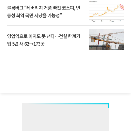
블룸버그 “레버리지 거품 빠진 코스피, 변
동성 최악 국면 지났을 가능성”
영업익으로 이자도 못 낸다…건설 한계기
업 5년 새 62→173곳