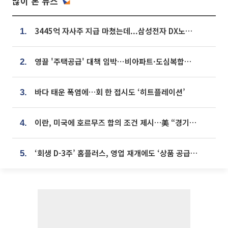
많이 본 뉴스
3445억 자사주 지급 마쳤는데...삼성전자 DX노조, 뒤늦은 '떼쓰기 집회'
1.
영끌 '주택공급' 대책 임박⋯비아파트·도심복합까지 총동원
2.
바다 태운 폭염에…회 한 접시도 ‘히트플레이션’
3.
이란, 미국에 호르무즈 합의 조건 제시…美 “경기 아직 안 끝나” [종합]
4.
‘회생 D-3주’ 홈플러스, 영업 재개에도 ‘상품 공급망’ 복구가 생존 관건
5.