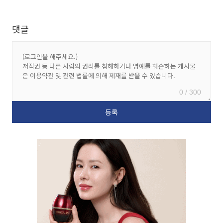
댓글
0 / 300