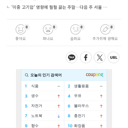
'이중 고기압' 영향에 펄펄 끓는 주말…다음 주 서울 포함 서쪽이 더 덥다
0
0
0
0
좋아요
화나요
슬퍼요
추가취재 원해요