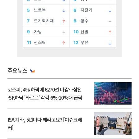
주요뉴스
코스피, 4% 하락에 6270선 마감…삼전
·SK하닉 '와르르' 각각 6%·10%대 급락
ISA 계좌, 5년마다 깨라고요? [이슈크래
커]