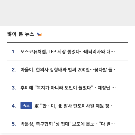
많이 본 뉴스
포스코퓨처엠, LFP 시장 뚫었다…배터리사와 대규모 장기 공급 합의
1.
아옳이, 한의사 김형배와 벌써 200일⋯꽃다발 들고 "프러포즈 아냐"
2.
추미애 "복지가 아니라 도민이 늘었다"…재정난 책임론 정면돌파
3.
軍 "한ㆍ미, 北 발사 탄도미사일 제원 정밀분석 중"
속보
4.
박문성, 축구협회 '성 접대' 보도에 분노…"다 말아먹으려고 작정했나"
5.