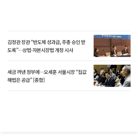
김정관 장관 “반도체 성과급, 주총 승인 받
도록”…상법·자본시장법 개정 시사
세금 꺼낸 정부에…오세훈 서울시장 “집값
해법은 공급” [종합]