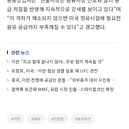
공동창업자는 “현물시장은 금융시장 신호와 달리 공
급 차질을 반영해 지속적으로 강세를 보이고 있다”며
“이 격차가 해소되지 않으면 미국 정유시설에 필요한
원유 공급까지 부족해질 수 있다”고 경고했다.
관련 뉴스
이란 “외교 절대 끝나지 않아...우방 협의 계속될 것”
트럼프, 미국ㆍ이란 협상 결렬 발표 때 UFC 관전
중국, 이란 전쟁에 공급망 흔들…“외부충격 대비 시진핑 노력 한계”
블랙록 토큰화 MMF, 유럽 시장 진출∙∙∙스테이블코인 확장
#이란
#원유
#브렌트
#호르무즈