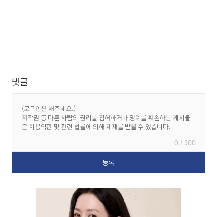
댓글
0 / 300