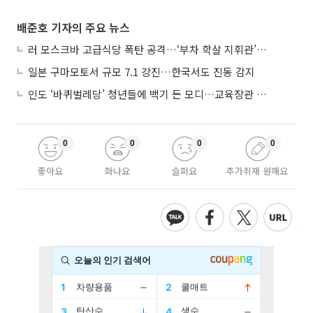
배준호 기자의 주요 뉴스
러 모스크바 고급식당 폭탄 공격…‘부차 학살 지휘관’ 노렸나
일본 구마모토서 규모 7.1 강진…한국서도 진동 감지
인도 ‘바퀴벌레당’ 청년들에 백기 든 모디…교육장관 사퇴
0
0
0
0
좋아요
화나요
슬퍼요
추가취재 원해요