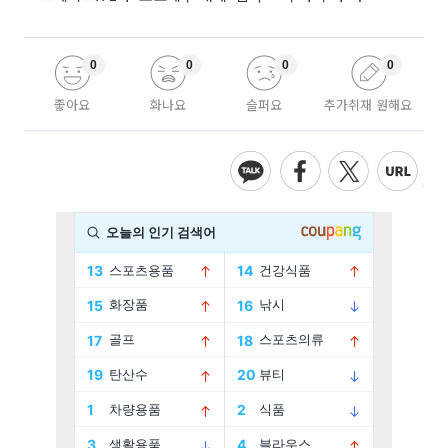
0
0
0
0
좋아요
화나요
슬퍼요
추가취재 원해요