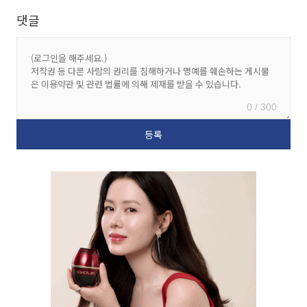
댓글
0 / 300