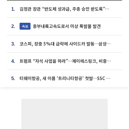
김정관 장관 “반도체 성과급, 주총 승인 받도록”…상법·자본시장법 개정 시사
1.
중부내륙고속도로서 미상 폭발물 발견
속보
2.
코스피, 장중 5%대 급락에 사이드카 발동…삼성·SK 동반 폭락
3.
트럼프 “자석 사업을 하라”…제이에스링크, 비중국 영구자석 공급망 구축 속도
4.
티웨이항공, 새 이름 '트리니티항공' 첫발…SSC 전략 본격화
5.