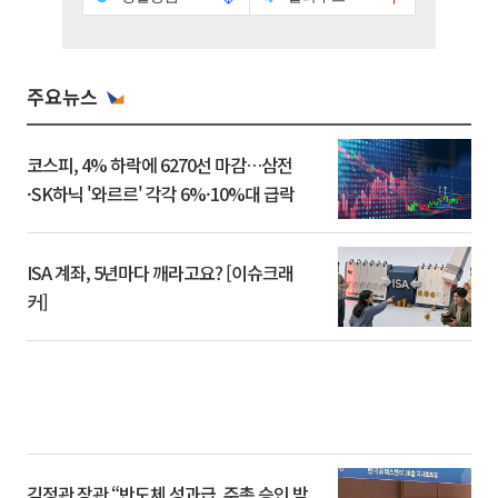
주요뉴스
코스피, 4% 하락에 6270선 마감…삼전
·SK하닉 '와르르' 각각 6%·10%대 급락
ISA 계좌, 5년마다 깨라고요? [이슈크래
커]
김정관 장관 “반도체 성과급, 주총 승인 받