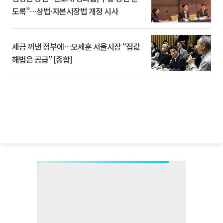
도록”…상법·자본시장법 개정 시사
세금 꺼낸 정부에…오세훈 서울시장 “집값
해법은 공급” [종합]