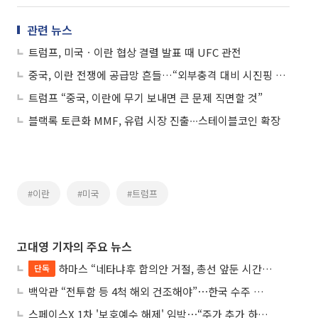
관련 뉴스
트럼프, 미국ㆍ이란 협상 결렬 발표 때 UFC 관전
중국, 이란 전쟁에 공급망 흔들…“외부충격 대비 시진핑 노력 한계”
트럼프 “중국, 이란에 무기 보내면 큰 문제 직면할 것”
블랙록 토큰화 MMF, 유럽 시장 진출∙∙∙스테이블코인 확장
#이란
#미국
#트럼프
고대영 기자의 주요 뉴스
하마스 “네타냐후 합의안 거절, 총선 앞둔 시간 끌기”
단독
백악관 “전투함 등 4척 해외 건조해야”⋯한국 수주 기대
스페이스X 1차 '보호예수 해제' 임박⋯“주가 추가 하락 가능성”