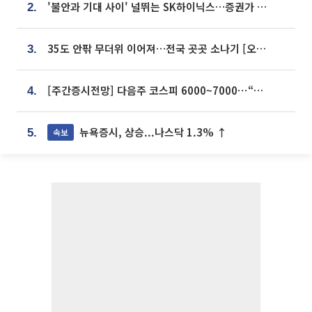
'불안과 기대 사이' 널뛰는 SK하이닉스…증권가 "HBM4·LTA 기반 펀터멘털 견고"
2.
35도 안팎 무더위 이어져…전국 곳곳 소나기 [오늘 날씨]
3.
[주간증시전망] 다음주 코스피 6000~7000⋯“外人 수급은 정책이 변수”
4.
뉴욕증시, 상승...나스닥 1.3% ↑
속보
5.