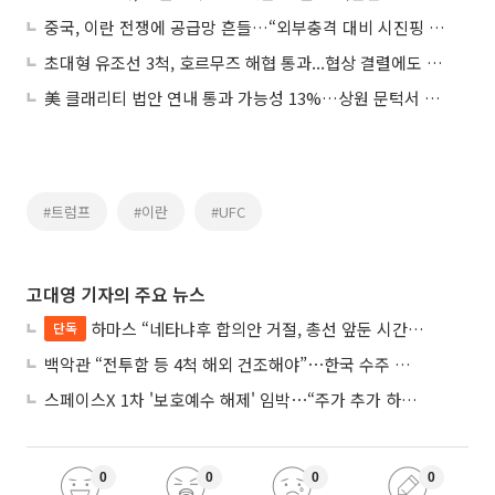
중국, 이란 전쟁에 공급망 흔들…“외부충격 대비 시진핑 노력 한계”
초대형 유조선 3척, 호르무즈 해협 통과...협상 결렬에도 개방 기대감 커져
美 클래리티 법안 연내 통과 가능성 13%…상원 문턱서 제동
#트럼프
#이란
#UFC
고대영 기자의 주요 뉴스
하마스 “네타냐후 합의안 거절, 총선 앞둔 시간 끌기”
단독
백악관 “전투함 등 4척 해외 건조해야”⋯한국 수주 기대
스페이스X 1차 '보호예수 해제' 임박⋯“주가 추가 하락 가능성”
0
0
0
0