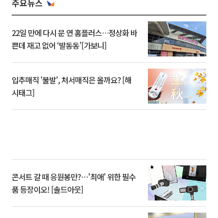
주요뉴스
22일 만에 다시 문 연 홈플러스…정상화 바
쁜데 재고 없어 ‘발동동’[가보니]
입추매직 '불발', 처서매직은 올까요? [해
시태그]
콘서트 갈 때 응원봉만?⋯'최애' 위한 필수
품 등장이오! [솔드아웃]