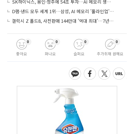
SK하이닉스, 용인·청주에 54조 투자…AI 메모리 생산기지 키운다
D램·낸드 모두 세계 1위…삼성, AI 메모리 '풀라인업'으로 승부
갤럭시 Z 폴드8, 사전판매 144만대 '역대 최대'…7년만에 갤노트10 기록 넘어
0
0
0
0
좋아요
화나요
슬퍼요
추가취재 원해요