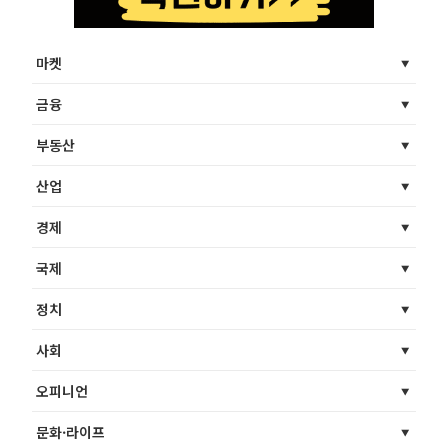
마켓
금융
부동산
산업
경제
국제
정치
사회
오피니언
문화·라이프