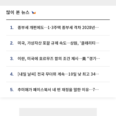
많이 본 뉴스
종부세 개편에도…1·3주택 종부세 격차 2028년부터 확대
1.
미국, 가상자산 포괄 규제 속도…상원, ‘클래리티법’ 9월 절차투표 추진
2.
이란, 미국에 호르무즈 합의 조건 제시…美 “경기 아직 안 끝나” [종합]
3.
[내일 날씨] 전국 무더위 계속…10일 낮 최고 34도 육박
4.
추미애가 페이스북서 네 번 재정을 말한 이유…7700억 추경 열쇠는 도의회에
5.