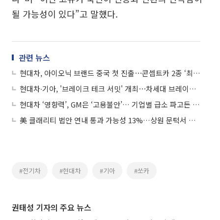
될 가능성이 있다”고 말했다.
관련 뉴스
현대차, 아이오닉 브랜드 중국 첫 진출⋯콘셉트카 2종 ‘최초 공개’
현대차∙기아, '브레이크 테크 서밋' 개최⋯차세대 브레이크 시스템 논의
현대차 ‘영향력’, GM은 ‘고용불안’… 기업별 급소 파고든 ‘노란봉투’ 공세
美 클래리티 법안 연내 통과 가능성 13%…상원 문턱서 제동
#전기차
#현대차
#기아
#쏘카
권태성 기자의 주요 뉴스