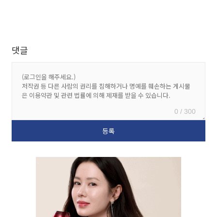
댓글
0 / 300