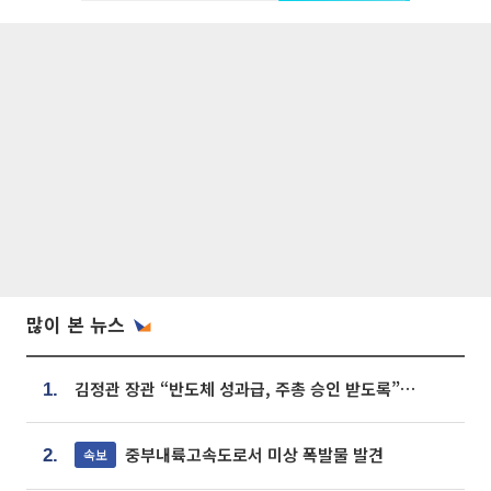
많이 본 뉴스
김정관 장관 “반도체 성과급, 주총 승인 받도록”…상법·자본시장법 개정 시사
1.
중부내륙고속도로서 미상 폭발물 발견
속보
2.