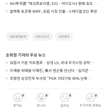
NH투자證 “에코프로비엠, EV2ㆍ아이오닉3 판매 호조 수혜 예상⋯하반기 모멘텀 기대”
블랙록 토큰화 MMF, 유럽 시장 진출∙∙∙스테이블코인 확장
#현대자동차
#아이오닉
#현대차
손희정 기자의 주요 뉴스
유럽서 키운 히트펌프…삼성·LG, 국내 주거시장 공략 ‘속도’
이재용·최태원·이해진, 美서 젠슨황 만난다⋯실리콘밸리 집결하는 AI리더
최정연 삼성전자 부사장 "PDK 리타기팅 95% 단축…에이전트 AI 시범 활용"
0
0
0
0
좋아요
화나요
슬퍼요
추가취재 원해요