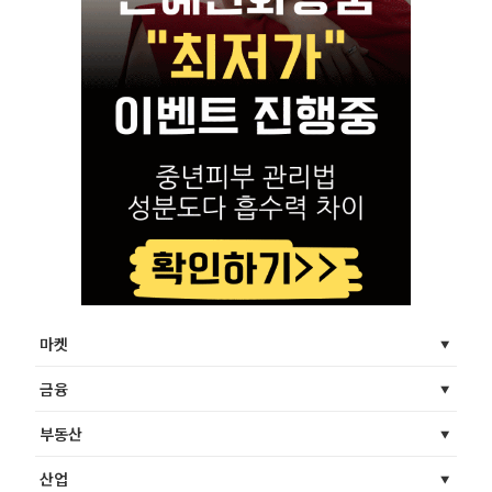
마켓
금융
부동산
산업