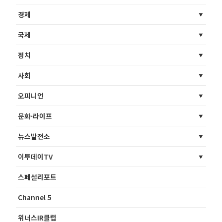
경제
국제
정치
사회
오피니언
문화·라이프
뉴스발전소
이투데이TV
스페셜리포트
Channel 5
위너스IR클럽