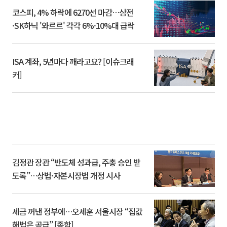
코스피, 4% 하락에 6270선 마감…삼전
·SK하닉 '와르르' 각각 6%·10%대 급락
ISA 계좌, 5년마다 깨라고요? [이슈크래
커]
김정관 장관 “반도체 성과급, 주총 승인 받
도록”…상법·자본시장법 개정 시사
세금 꺼낸 정부에…오세훈 서울시장 “집값
해법은 공급” [종합]