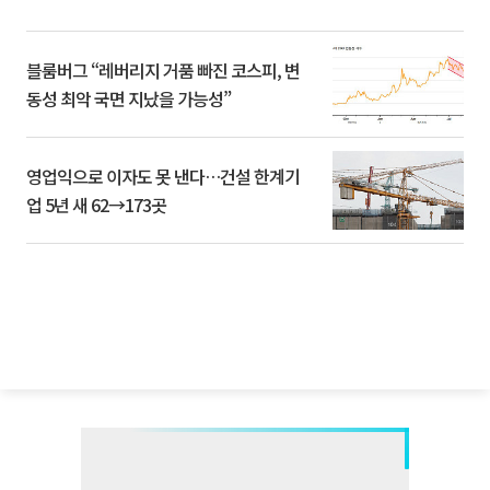
블룸버그 “레버리지 거품 빠진 코스피, 변
동성 최악 국면 지났을 가능성”
영업익으로 이자도 못 낸다…건설 한계기
업 5년 새 62→173곳