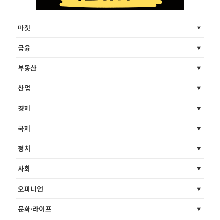
마켓
금융
부동산
산업
경제
국제
정치
사회
오피니언
문화·라이프