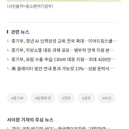
(사진출처=중소벤처기업부)
관련 뉴스
중기부, 청년 AI 인력양성 교육 전국 확대…이어드림스쿨 6기 모집
중기부, 지방소멸 대응 과제 공모…범부처 연계 지원 본격화
중기부, 유럽 수출 中企 CBAM 대응 지원…최대 4200만원 지원
美 클래리티 법안 연내 통과 가능성 13%…상원 문턱서 제동
#중기부
#동행축제
#전주
#광주
#부산
서이원 기자의 주요 뉴스
‘집도 코칭 받으며 산다’…월급쟁이부자들, ‘내집마련’ 신청 증가세