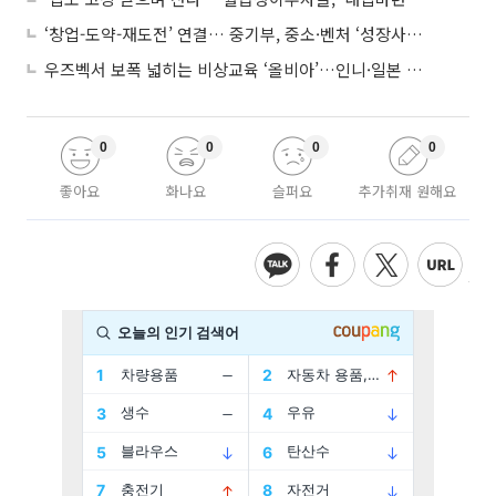
‘창업-도약-재도전’ 연결… 중기부, 중소·벤처 ‘성장사다리’ 짓는다
우즈벡서 보폭 넓히는 비상교육 ‘올비아’…인니·일본 진출 타진
0
0
0
0
좋아요
화나요
슬퍼요
추가취재 원해요