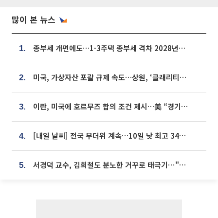
많이 본 뉴스
종부세 개편에도…1·3주택 종부세 격차 2028년부터 확대
1.
미국, 가상자산 포괄 규제 속도…상원, ‘클래리티법’ 9월 절차투표 추진
2.
이란, 미국에 호르무즈 합의 조건 제시…美 “경기 아직 안 끝나” [종합]
3.
[내일 날씨] 전국 무더위 계속…10일 낮 최고 34도 육박
4.
서경덕 교수, 김희철도 분노한 거꾸로 태극기⋯"엉터리는 아냐, 아쉬울 뿐"
5.