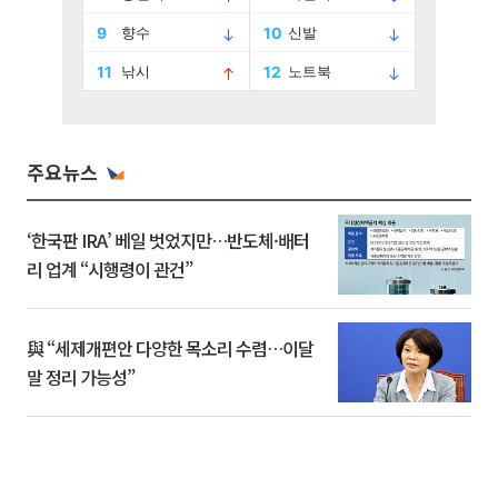
주요뉴스
‘한국판 IRA’ 베일 벗었지만…반도체·배터
리 업계 “시행령이 관건”
與 “세제개편안 다양한 목소리 수렴…이달
말 정리 가능성”