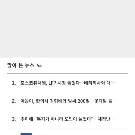
많이 본 뉴스
포스코퓨처엠, LFP 시장 뚫었다…배터리사와 대규모 장기 공급 합의
1.
아옳이, 한의사 김형배와 벌써 200일⋯꽃다발 들고 "프러포즈 아냐"
2.
추미애 "복지가 아니라 도민이 늘었다"…재정난 책임론 정면돌파
3.