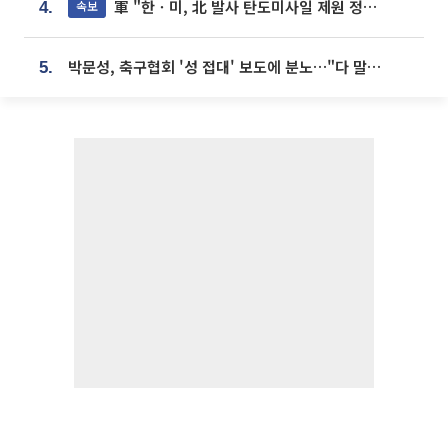
軍 "한ㆍ미, 北 발사 탄도미사일 제원 정밀분석 중"
속보
4.
박문성, 축구협회 '성 접대' 보도에 분노…"다 말아먹으려고 작정했나"
5.