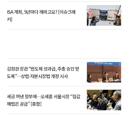
ISA 계좌, 5년마다 깨라고요? [이슈크래
커]
김정관 장관 “반도체 성과급, 주총 승인 받
도록”…상법·자본시장법 개정 시사
세금 꺼낸 정부에…오세훈 서울시장 “집값
해법은 공급” [종합]