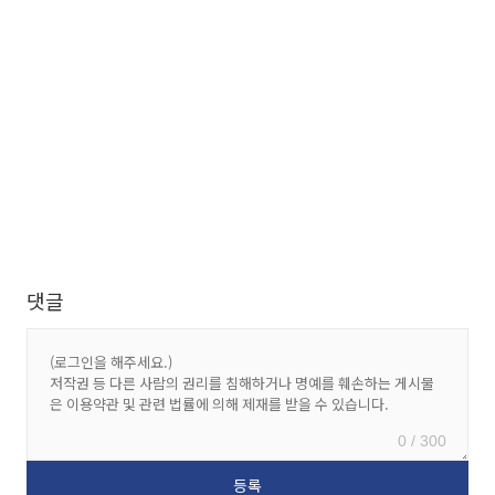
댓글
0 / 300