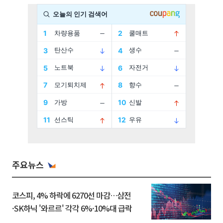
주요뉴스
코스피, 4% 하락에 6270선 마감…삼전
·SK하닉 '와르르' 각각 6%·10%대 급락