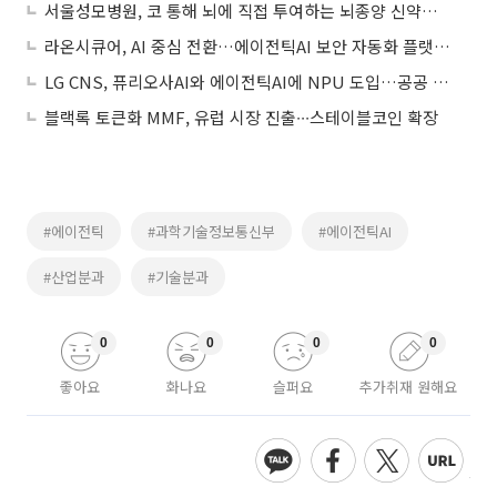
서울성모병원, 코 통해 뇌에 직접 투여하는 뇌종양 신약개발 도전
라온시큐어, AI 중심 전환…에이전틱AI 보안 자동화 플랫폼 연내 출시
LG CNS, 퓨리오사AI와 에이전틱AI에 NPU 도입…공공 AX 시장 공략
블랙록 토큰화 MMF, 유럽 시장 진출∙∙∙스테이블코인 확장
#에이전틱
#과학기술정보통신부
#에이전틱AI
#산업분과
#기술분과
0
0
0
0
좋아요
화나요
슬퍼요
추가취재 원해요