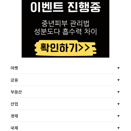
마켓
금융
부동산
산업
경제
국제