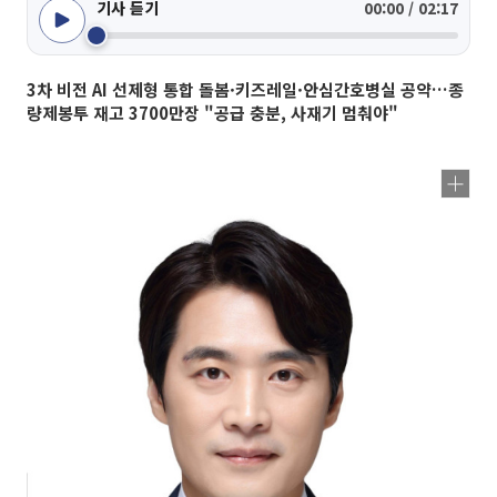
기사 듣기
00:00 / 02:17
3차 비전 AI 선제형 통합 돌봄·키즈레일·안심간호병실 공약…종
량제봉투 재고 3700만장 "공급 충분, 사재기 멈춰야"