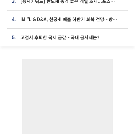
[증시키워드] 반도체 충격 뚫은 개별 호재...포스코퓨처엠·에코프로·한화솔루션 '눈길'
3.
iM "LIG D&A, 천궁-II 매출 하반기 회복 전망…방산 톱픽 유지"
4.
고점서 후퇴한 국제 금값…국내 금시세는?
5.