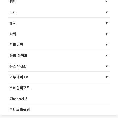
경제
국제
정치
사회
오피니언
문화·라이프
뉴스발전소
이투데이TV
스페셜리포트
Channel 5
위너스IR클럽