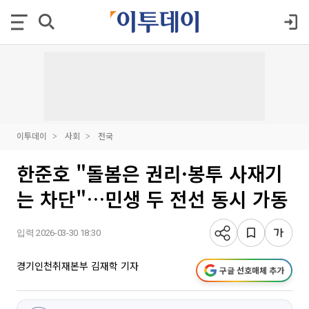
이투데이
사회
전국
한준호 "돌봄은 권리·봉투 사재기
는 차단"…민생 두 전선 동시 가동
입력 2026-03-30 18:30
경기인천취재본부 김재학 기자
구글 선호매체 추가