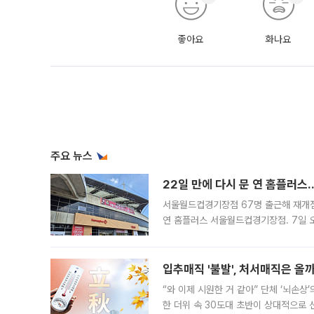
좋아요
화나요
주요 뉴스
22일 만에 다시 문 연 홈플러스
서울월드컵경기장점 67명 출근해 재개점 
연 홈플러스 서울월드컵경기장점. 7일 
우유, 과일 같은 신선식품이 차근차근 자
입추매직 '불발', 처서매직은 올
“와 이제 시원한 거 같아” 단체 ‘뇌손상
한 더위 속 30도대 초반이 상대적으로