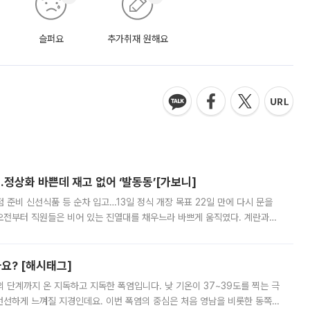
슬퍼요
추가취재 원해요
…정상화 바쁜데 재고 없어 ‘발동동’[가보니]
준비 신선식품 등 순차 입고…13일 정식 개장 목표 22일 만에 다시 문을
오전부터 직원들은 비어 있는 진열대를 채우느라 바쁘게 움직였다. 계란과
리를 잡기 시작했지만, 매장 곳곳엔 여전히 텅 빈 매대가 먼저 눈에 들어왔
까요? [해시태그]
’의 단계까지 온 지독하고 지독한 폭염입니다. 낮 기온이 37~39도를 찍는 극
 선선하게 느껴질 지경인데요. 이번 폭염의 중심은 처음 영남을 비롯한 동쪽