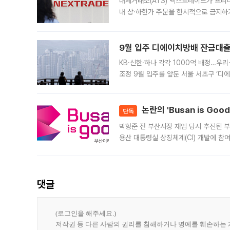
대체거래소(ATS) 넥스트레이드가 프리
내 상·하한가 주문을 한시적으로 금지하
가 체결 사례와 관련해 설명자료를 내고
9월 입주 디에이치방배 잔금대출
KB·신한·하나 각각 1000억 배정…우
조정 9월 입주를 앞둔 서울 서초구 ‘디
은행과 NH농협은행도 대출 취급을 검토
민은행
논란의 'Busan is Go
단독
박형준 전 부산시장 재임 당시 추진된 부산
용산 대통령실 상징체계(CI) 개발에 참
도시브랜드 사업이 공개 이후 시민 공감
댓글