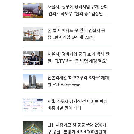
서울시, 정부에 정비사업 규제 완화
'건의'⋯국토부 "협의 중" 입장만
[종합]
돈 벌어 이자도 못 갚는 건설사 급
증…한계기업 5년 새 2.8배
서울시, 정비사업 공급 효과 백서 전
달⋯"LTV 완화 등 법령 개정 필요"
신촌역세권 '마포3구역 3지구' 재개
발⋯298가구 공급
서울 거주자 경기·인천 아파트 매입
비중 4년 만에 최대
LH, 시흥거모 첫 공공분양 290가
구 공급…분양가 4억4000만원대