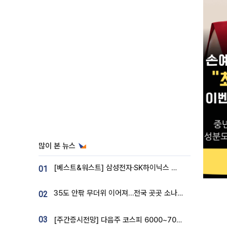
많이 본 뉴스
[베스트&워스트] 삼성전자·SK하이닉스 밀린 한 주…상상인증권은 85% 급등
01
35도 안팎 무더위 이어져…전국 곳곳 소나기 [오늘 날씨]
02
03
[주간증시전망] 다음주 코스피 6000~7000⋯“外人 수급은 정책이 변수”