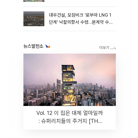
대우건설, 모잠비크 '로부마 LNG 1
단계' 낙찰의향서 수령…본계약 수
주 ‘청신호'
뉴스발전소
Vol. 12 이 집은 대체 얼마일까
: 슈퍼리치들의 주거지 [THE
RARE]