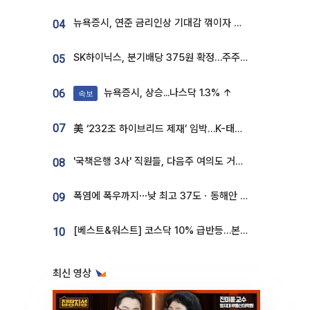
뉴욕증시, 연준 금리인상 기대감 꺾이자 상승...S&P500 사상 최고치 [종합]
04
SK하이닉스, 분기배당 375원 확정…주주환원책 9월로 앞당겨 발표
05
뉴욕증시, 상승...나스닥 1.3% ↑
06
속보
07
美 ‘232조 하이브리드 제재’ 임박…K-태양광, 불확실성 털고 날개 다나
'국책은행 3사' 직원들, 다음주 여의도 거리 나서는 까닭은
08
폭염에 폭우까지⋯낮 최고 37도ㆍ동해안 강한 비 [날씨]
09
[베스트&워스트] 코스닥 10% 급반등…본느, 최대주주 변경 기대에 270% 폭등
10
최신 영상