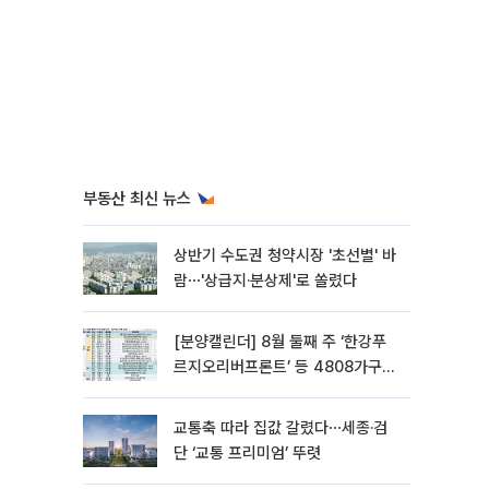
부동산 최신 뉴스
상반기 수도권 청약시장 '초선별' 바
람⋯'상급지·분상제'로 쏠렸다
[분양캘린더] 8월 둘째 주 ‘한강푸
르지오리버프론트’ 등 4808가구
분양
교통축 따라 집값 갈렸다⋯세종·검
단 ‘교통 프리미엄’ 뚜렷