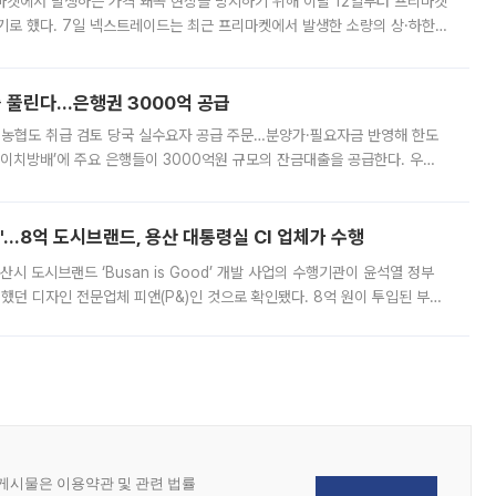
마켓에서 발생하는 가격 왜곡 현상을 방지하기 위해 이달 12일부터 프리마켓
기로 했다. 7일 넥스트레이드는 최근 프리마켓에서 발생한 소량의 상·하한
, 주문 오류로 인한 가격 급등락을 최소화하기 위한 비상 대응방안을 발표
 풀린다…은행권 3000억 공급
리·농협도 취급 검토 당국 실수요자 공급 주문…분양가·필요자금 반영해 한도
에이치방배’에 주요 은행들이 3000억원 규모의 잔금대출을 공급한다. 우리
하고 있어 향후 공급 규모가 늘어날 전망이다. 7일 금융권에 따르면 KB국
od'…8억 도시브랜드, 용산 대통령실 CI 업체가 수행
시 도시브랜드 ‘Busan is Good’ 개발 사업의 수행기관이 윤석열 정부
여했던 디자인 전문업체 피앤(P&)인 것으로 확인됐다. 8억 원이 투입된 부산
 부족과 디자인 정체성 논란에 휩싸였던 만큼, 사업 선정 과정과 결과물에