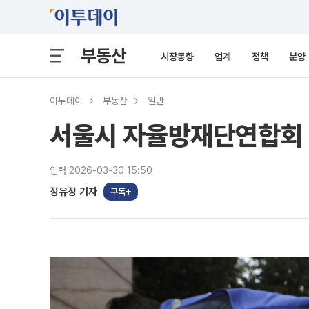
부동산
시장동향
업계
정책
분양
이투데이
부동산
일반
서울시 자율방재단연합회 
입력 2026-03-30 15:50
정유정 기자
구독