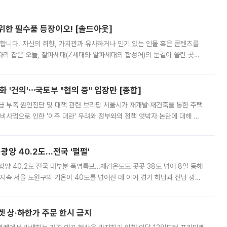
 북서풍이 산맥을 넘어 영남 쪽으로 내려오면서 뜨겁고 건조해졌는데요.
 위한 필수품 등장이오! [솔드아웃]
합니다. 자신의 취향, 가치관과 유사하거나 인기 있는 인물 혹은 콘텐츠를
'가 자리 잡은 오늘, 잘파세대(Z세대와 알파세대의 합성어)의 눈길이 쏠린 곳은
리는 공연장. 응원봉만큼이나 눈에 띄는 게 있습니다. 공연이 시작되기
 '건의'⋯국토부 "협의 중" 입장만 [종합]
급 부족 원인진단 및 대책 관련 브리핑 서울시가 재개발·재건축을 통한 주택
비사업으로 인한 '이주 대란' 우려와 정부와의 정책 엇박자 논란에 대해 정
실장은 2031년까지 31만 가구 착공 목표에 차질이 없다는 입장이나,
·광양 40.2도…전국 '펄펄'
·광양 40.2도 전국 대부분 폭염특보…체감온도도 곳곳 38도 넘어 8일 동해
지속 서울 노원구의 기온이 40도를 넘어선 데 이어 경기 하남과 전남 광양
. 전국 대부분 지역에 폭염특보가 내려진 가운데 곳곳에서 39~40도 안팎
켓 상·하한가 주문 한시 금지