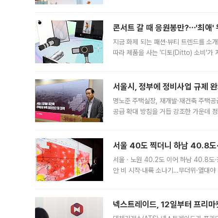
지역에 있었습니다. 7월 말에는 서풍과
콘서트 갈 때 응원봉만?⋯'최애'
지금 화제 되는 패션·뷰티 트렌드를 소개
따라 제품을 사는 '디토(Ditto) 소비
어디일까요? 아이돌 콘서트 시작을 기다
서울시, 정부에 정비사업 규제 완화
명노준 주택실장, 재개발·재건축 주택공
공급 확대 방침을 거듭 강조한 가운데 정
면 반박하고 나섰다. 명노준 서울시 주택
서울 40도 찍더니 하남 40.8도
서울ㆍ노원 40.2도 이어 하남 40.8도
안 비 시작·내륙 소나기…무더위·열대야 
에서도 40도를 웃도는 기온이 관측됐다
의 극심한
넥스트레이드, 12일부터 프리마