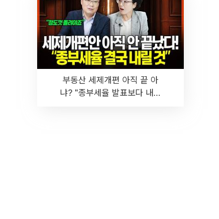
부동산 세제개편 아직 끝 아
냐? "종부세율 발표보다 내릴
것" 장기거주·양도세 전망 I 집
땅지성 I 김인만, 진미윤