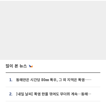
많이 본 뉴스
동해안은 시간당 80㎜ 폭우, 그 외 지역은 폭염…‘극과 극 날씨’
1.
[내일 날씨] 폭염 한풀 꺾여도 무더위 계속⋯동해안 이틀 연속 비
2.