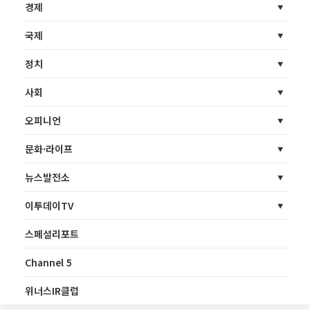
경제
국제
정치
사회
오피니언
문화·라이프
뉴스발전소
이투데이TV
스페셜리포트
Channel 5
위너스IR클럽