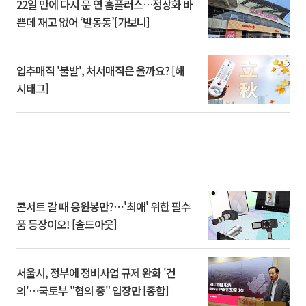
22일 만에 다시 문 연 홈플러스…정상화 바
쁜데 재고 없어 ‘발동동’[가보니]
입추매직 '불발', 처서매직은 올까요? [해
시태그]
콘서트 갈 때 응원봉만?⋯'최애' 위한 필수
품 등장이오! [솔드아웃]
서울시, 정부에 정비사업 규제 완화 '건
의'⋯국토부 "협의 중" 입장만 [종합]