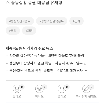
△ 중동상황 총괄 대응팀 유재형
#농림축산식품부
#농림축산검역본부
#인사
#국장
#과장
세종=노승길 기자의 주요 뉴스
양파밭 갈아엎은 농가들…내년엔 마늘로 ‘재배 쏠림’
생산부터 밥상까지 덮친 폭염…시금치 43%ㆍ열무 28% 급등
용인·호남 반도체 산단 ‘속도전’…1600조 메가투자 이행 총력
0
0
0
0
좋아요
화나요
슬퍼요
추가취재 원해요