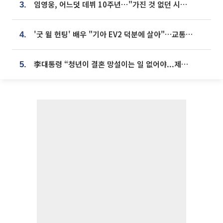
임영웅, 어느덧 데뷔 10주년⋯"가진 것 없던 시절, 내 앞엔 20명의 팬뿐"
3.
'굿 윌 헌팅' 배우 "기아 EV2 덕분에 살아"…교통사고 후 안전성 극찬
4.
李대통령 “청년이 결혼 망설이는 일 없어야...제도상 불이익 조사”
5.