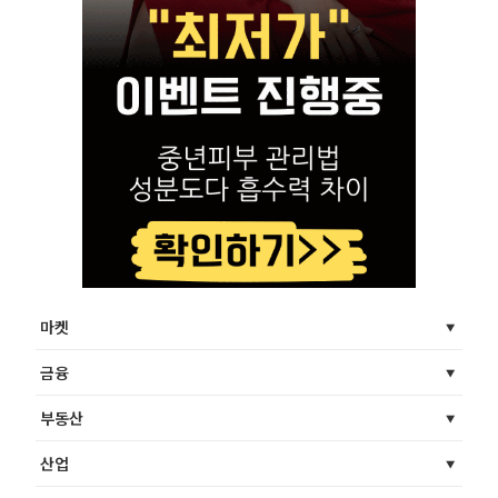
마켓
금융
부동산
산업