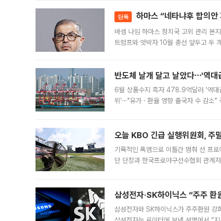
락하면서 유가증권
하마스 “네타냐후 합의안 거
단독
바셈 나임 하마스 정치국 고위 관리 본지
트럼프와 엇박자 10월 총선 앞두고 두 
원회(BOP)와 팔레스타인 무장단체 하마
반도체 날개 달고 날았다⋯'역대급
6월 상품수지 흑자 478.9억달러 '역대
위'⋯"유가ㆍ환율 영향 출국자 수 감소" 
급 수출 호조가 매달 이어지면서 6월 
대 기
오늘 KBO 긴급 실행위원회, 주
기록적인 폭염으로 이틀간 멈춰 선 프로야
단 단장과 한국프로야구선수협회 관계자가
5일 “최근 전국적으로 폭염이 지속되면
KBO리그와
삼성전자·SK하이닉스 “주주 환원
삼성전자와 SK하이닉스가 주주환원 강화 방안 마련에 나설
삼성전자는 로이터에 보낸 성명에서 “지