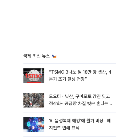
국제 최신 뉴스
“TSMC 3나노 월 18만 장 생산, 4
분기 조기 달성 전망”
도요타ㆍ닛산, 구마모토 강진 딪고
정상화⋯공급망 차질 빚은 혼다는
지연
‘AI 음성복제 해킹‘에 월가 비상…헤
지펀드 연쇄 표적