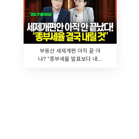
부동산 세제개편 아직 끝 아
냐? "종부세율 발표보다 내릴
것" 장기거주·양도세 전망 I 집
땅지성 I 김인만, 진미윤