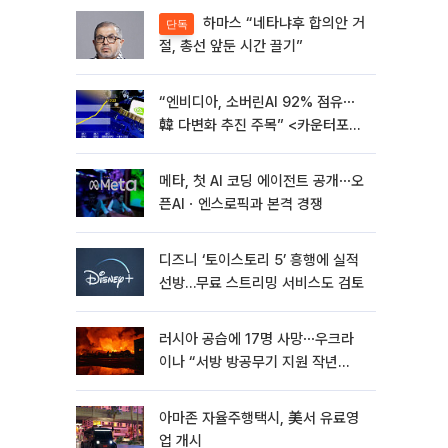
하마스 “네타냐후 합의안 거
단독
절, 총선 앞둔 시간 끌기”
“엔비디아, 소버린AI 92% 점유⋯
韓 다변화 추진 주목” <카운터포인
트리서치>
메타, 첫 AI 코딩 에이전트 공개⋯오
픈AIㆍ엔스로픽과 본격 경쟁
디즈니 ‘토이스토리 5’ 흥행에 실적
선방…무료 스트리밍 서비스도 검토
러시아 공습에 17명 사망⋯우크라
이나 “서방 방공무기 지원 작년
30% 수준”
아마존 자율주행택시, 美서 유료영
업 개시