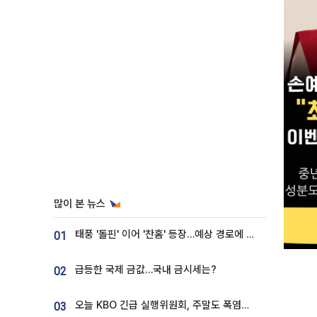
많이 본 뉴스
태풍 '돌핀' 이어 '찬홈' 등장…예상 경로에 한국 '한숨'
01
급등한 국제 금값…국내 금시세는?
02
오늘 KBO 긴급 실행위원회, 주말도 폭염취소 될까
03