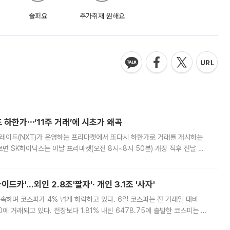
슬퍼요
추가취재 원해요
 하한가⋯‘11주 거래’에 시초가 왜곡
트레이드(NXT)가 운영하는 프리마켓에서 또다시 하한가로 거래를 개시하는
면 SK하이닉스는 이날 프리마켓(오전 8시~8시 50분) 개장 직후 전날 정
000원에 거래됐다. 거래량은 11주에 불과했으나, 최초 가격 결정이 기존 정
드카'…외인 2.8조'팔자'· 개인 3.1조 '사자'
속하며 코스피가 4% 넘게 하락하고 있다. 6일 코스피는 전 거래일 대비
.90에 거래되고 있다. 전장보다 1.81% 내린 6478.75에 출발한 코스피는 장
 6238.32까지 밀리기도 했다. 이날 오전 한때 코스피는 장중 5% 넘게 폭