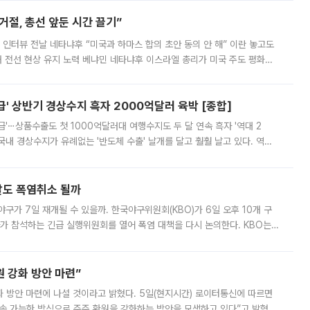
절, 총선 앞둔 시간 끌기”
 인터뷰 전날 네타냐후 “미국과 하마스 합의 초안 동의 안 해” 이란 놓고도
개 전선 현상 유지 노력 베냐민 네타냐후 이스라엘 총리가 미국 주도 평화위
스 간 무장해제 합의안을 반대한 지 하루 만에 하마스 정치국 고위 관리
' 상반기 경상수지 흑자 2000억달러 육박 [종합]
급'⋯상품수출도 첫 1000억달러대 여행수지도 두 달 연속 흑자 '역대 2
국내 경상수지가 유례없는 '반도체 수출' 날개를 달고 훨훨 날고 있다. 역대
경상수지 뿐 아니라 상반기 경상수지 흑자도 2000억달러에 근접하며 사상 최
말도 폭염취소 될까
구가 7일 재개될 수 있을까. 한국야구위원회(KBO)가 6일 오후 10개 구
 참석하는 긴급 실행위원회를 열어 폭염 대책을 다시 논의한다. KBO는
서 관람객과 선수단의 안전 위험 상황이 발생했다”며 5∼6일 예정됐던
 강화 방안 마련”
 것이라고 밝혔다. 5일(현지시간) 로이터통신에 따르면
속 가능한 방식으로 주주 환원을 강화하는 방안을 모색하고 있다”고 밝혔다.