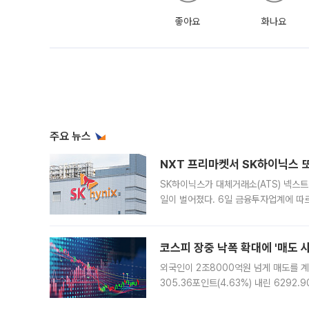
좋아요
화나요
주요 뉴스
NXT 프리마켓서 SK하이닉스 또
SK하이닉스가 대체거래소(ATS) 넥스
일이 벌어졌다. 6일 금융투자업계에 따르
규장 종가보다 29.98% 내린 116만8
규시장과 달
코스피 장중 낙폭 확대에 '매도 사이
외국인이 2조8000억원 넘게 매도를 계
305.36포인트(4.63%) 내린 6292
중 한때 6550.94까지 오르기도 했으나