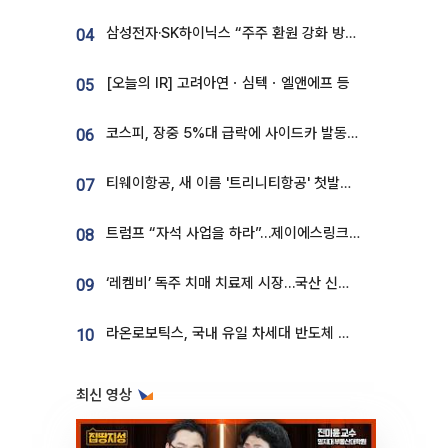
삼성전자·SK하이닉스 “주주 환원 강화 방안 마련”
04
[오늘의 IR] 고려아연ㆍ심텍ㆍ엘앤에프 등
05
코스피, 장중 5%대 급락에 사이드카 발동…삼성·SK 동반 폭락
06
티웨이항공, 새 이름 '트리니티항공' 첫발…SSC 전략 본격화
07
트럼프 “자석 사업을 하라”…제이에스링크, 비중국 영구자석 공급망 구축 속도
08
‘레켐비’ 독주 치매 치료제 시장…국산 신약 등장하나
09
라온로보틱스, 국내 유일 차세대 반도체 공정 로봇 개발 ‘고객사 테스트 진행’
10
최신 영상