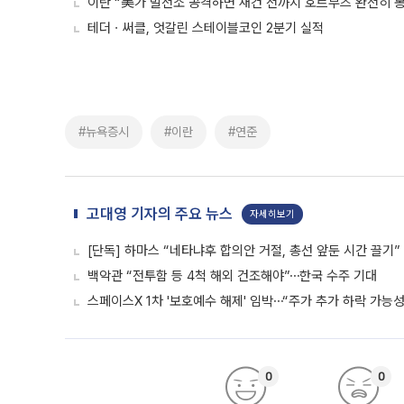
이란 “美가 발전소 공격하면 재건 전까지 호르무즈 완전히 봉
테더ㆍ써클, 엇갈린 스테이블코인 2분기 실적
#뉴욕증시
#이란
#연준
고대영 기자의 주요 뉴스
자세히보기
[단독] 하마스 “네타냐후 합의안 거절, 총선 앞둔 시간 끌기”
백악관 “전투함 등 4척 해외 건조해야”⋯한국 수주 기대
스페이스X 1차 '보호예수 해제' 임박⋯“주가 추가 하락 가능성
0
0