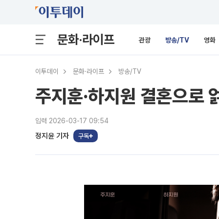
문화·라이프
관광
방송/TV
영화
이투데이
문화·라이프
방송/TV
주지훈·하지원 결혼으로 얽
입력 2026-03-17 09:54
정지윤 기자
구독