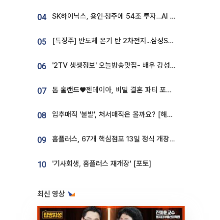
SK하이닉스, 용인·청주에 54조 투자…AI 메모리 생산기지 키운다
04
[특징주] 반도체 온기 탄 2차전지...삼성SDI, 장 초반 7% 넘게 껑충
05
'2TV 생생정보' 오늘방송맛집- 배우 강성진 단골! 쌀국수ㆍ푸팟퐁 커리 맛집 '블○○○'
06
톰 홀랜드♥젠데이아, 비밀 결혼 파티 포착⋯호텔 대관비만 9억
07
입추매직 '불발', 처서매직은 올까요? [해시태그]
08
홈플러스, 67개 핵심점포 13일 정식 개장…영업 재개 속도
09
'기사회생, 홈플러스 재개장' [포토]
10
최신 영상