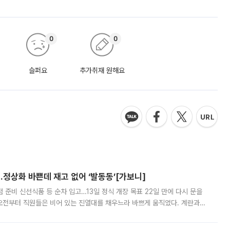
0
0
슬퍼요
추가취재 원해요
…정상화 바쁜데 재고 없어 ‘발동동’[가보니]
준비 신선식품 등 순차 입고…13일 정식 개장 목표 22일 만에 다시 문을
오전부터 직원들은 비어 있는 진열대를 채우느라 바쁘게 움직였다. 계란과
리를 잡기 시작했지만, 매장 곳곳엔 여전히 텅 빈 매대가 먼저 눈에 들어왔