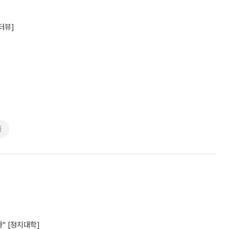
터뷰]
률
" [정치대학]