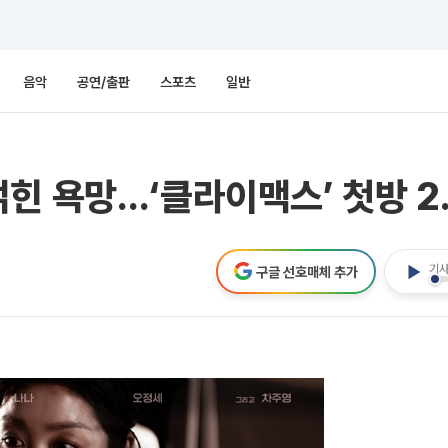
음악
공연/출판
스포츠
일반
힌 욕망…‘클라이맥스’ 첫방 2
기사
구글 선호매체 추가