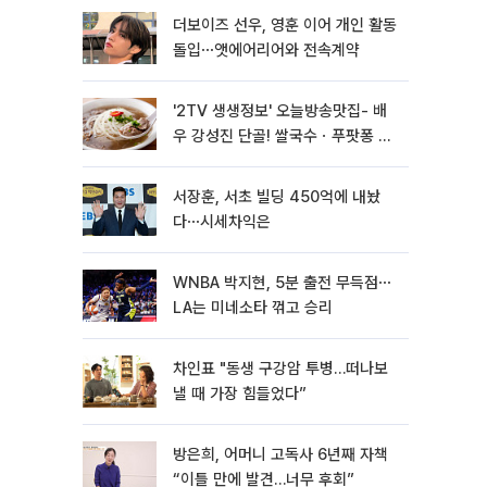
더보이즈 선우, 영훈 이어 개인 활동
돌입⋯앳에어리어와 전속계약
'2TV 생생정보' 오늘방송맛집- 배
우 강성진 단골! 쌀국수ㆍ푸팟퐁 커
리 맛집 '블○○○'
서장훈, 서초 빌딩 450억에 내놨
다⋯시세차익은
WNBA 박지현, 5분 출전 무득점⋯
LA는 미네소타 꺾고 승리
차인표 "동생 구강암 투병…떠나보
낼 때 가장 힘들었다”
방은희, 어머니 고독사 6년째 자책
“이틀 만에 발견…너무 후회”