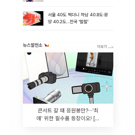
서울 40도 찍더니 하남 40.8도·광
양 40.2도…전국 '펄펄'
뉴스발전소
콘서트 갈 때 응원봉만?⋯'최
애' 위한 필수품 등장이오! [솔
드아웃]