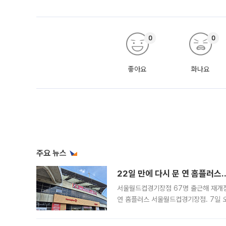
0
0
좋아요
화나요
주요 뉴스
22일 만에 다시 문 연 홈플러스
서울월드컵경기장점 67명 출근해 재개점 
연 홈플러스 서울월드컵경기장점. 7일 
우유, 과일 같은 신선식품이 차근차근 자