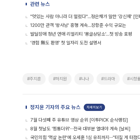
관련 뉴스
"멋있는 사람 아니라 더 떨렸다"…정은채가 말한 '강신재' [인
1200만 관객 '왕사남' 흥행 계속…장항준 수익 규모는
발달장애 청년 연애 리얼리티 '몽글상담소'…첫 방송 호평
‘경험 無도 환영’ 첫 일자리 도전 설명서
#주지훈
#하지원
#나나
#드라마
#시청
정지윤 기자의 주요 뉴스
자세히보기
7월 다섯째 주 유튜브 영상 순위 [이투PICK 순삭랭킹]
8월 첫날도 '찜통더위'⋯전국 대부분 열대야 계속 [날씨]
국민의힘 '멱살 논란'에 오세훈 1심 유죄까지⋯"터질 게 터졌다