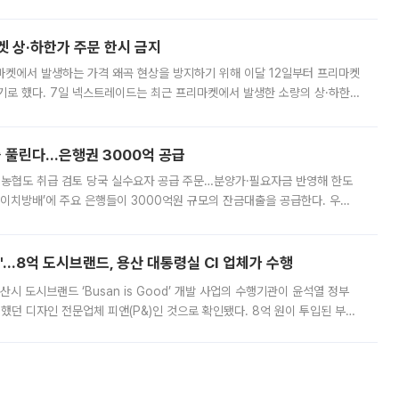
. 전국 대부분 지역에 폭염특보가 내려진 가운데 곳곳에서 39~40도 안팎
켓 상·하한가 주문 한시 금지
마켓에서 발생하는 가격 왜곡 현상을 방지하기 위해 이달 12일부터 프리마켓
기로 했다. 7일 넥스트레이드는 최근 프리마켓에서 발생한 소량의 상·하한
, 주문 오류로 인한 가격 급등락을 최소화하기 위한 비상 대응방안을 발표
 풀린다…은행권 3000억 공급
리·농협도 취급 검토 당국 실수요자 공급 주문…분양가·필요자금 반영해 한도
에이치방배’에 주요 은행들이 3000억원 규모의 잔금대출을 공급한다. 우리
하고 있어 향후 공급 규모가 늘어날 전망이다. 7일 금융권에 따르면 KB국
od'…8억 도시브랜드, 용산 대통령실 CI 업체가 수행
시 도시브랜드 ‘Busan is Good’ 개발 사업의 수행기관이 윤석열 정부
여했던 디자인 전문업체 피앤(P&)인 것으로 확인됐다. 8억 원이 투입된 부산
 부족과 디자인 정체성 논란에 휩싸였던 만큼, 사업 선정 과정과 결과물에