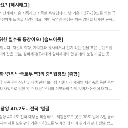
까요? [해시태그]
’의 단계까지 온 지독하고 지독한 폭염입니다. 낮 기온이 37~39도를 찍는 극
 선선하게 느껴질 지경인데요. 이번 폭염의 중심은 처음 영남을 비롯한 동쪽
 북서풍이 산맥을 넘어 영남 쪽으로 내려오면서 뜨겁고 건조해졌는데요.
 위한 필수품 등장이오! [솔드아웃]
합니다. 자신의 취향, 가치관과 유사하거나 인기 있는 인물 혹은 콘텐츠를
'가 자리 잡은 오늘, 잘파세대(Z세대와 알파세대의 합성어)의 눈길이 쏠린 곳은
리는 공연장. 응원봉만큼이나 눈에 띄는 게 있습니다. 공연이 시작되기
 '건의'⋯국토부 "협의 중" 입장만 [종합]
급 부족 원인진단 및 대책 관련 브리핑 서울시가 재개발·재건축을 통한 주택
비사업으로 인한 '이주 대란' 우려와 정부와의 정책 엇박자 논란에 대해 정
실장은 2031년까지 31만 가구 착공 목표에 차질이 없다는 입장이나,
·광양 40.2도…전국 '펄펄'
·광양 40.2도 전국 대부분 폭염특보…체감온도도 곳곳 38도 넘어 8일 동해
지속 서울 노원구의 기온이 40도를 넘어선 데 이어 경기 하남과 전남 광양