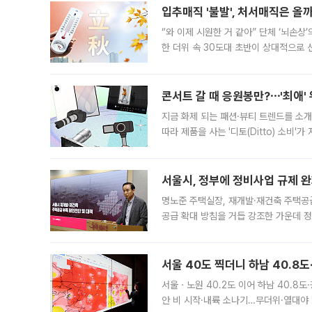
입추매직 '불발', 처서매직은 올
“와 이제 시원한 거 같아” 단체 ‘뇌손상
한 더위 속 30도대 초반이 상대적으로
지역에 있었습니다. 7월 말에는 서풍과
콘서트 갈 때 응원봉만?⋯'최애'
지금 화제 되는 패션·뷰티 트렌드를 소개
따라 제품을 사는 '디토(Ditto) 소비
어디일까요? 아이돌 콘서트 시작을 기다
서울시, 정부에 정비사업 규제 완화
명노준 주택실장, 재개발·재건축 주택공
공급 확대 방침을 거듭 강조한 가운데 정
면 반박하고 나섰다. 명노준 서울시 주택
서울 40도 찍더니 하남 40.8도
서울ㆍ노원 40.2도 이어 하남 40.8도
안 비 시작·내륙 소나기…무더위·열대야 