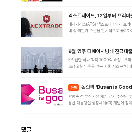
에서도 40도를 웃도는 기온이 관측됐다
의 극심한
넥스트레이드, 12일부터 프리마
대체거래소(ATS) 넥스트레이드가 프리
내 상·하한가 주문을 한시적으로 금지하
가 체결 사례와 관련해 설명자료를 내고
9월 입주 디에이치방배 잔금대출
KB·신한·하나 각각 1000억 배정…우
조정 9월 입주를 앞둔 서울 서초구 ‘디
은행과 NH농협은행도 대출 취급을 검토
민은행
논란의 'Busan is Go
단독
박형준 전 부산시장 재임 당시 추진된 부산
용산 대통령실 상징체계(CI) 개발에 참
도시브랜드 사업이 공개 이후 시민 공감
댓글