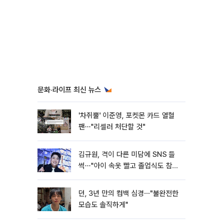
문화·라이프 최신 뉴스
'차쥐뿔' 이준영, 포켓몬 카드 열혈
팬⋯"리셀러 처단할 것"
김규원, 격이 다른 미담에 SNS 들
썩⋯"아이 속옷 빨고 졸업식도 참
석"
던, 3년 만의 컴백 심경⋯"불완전한
모습도 솔직하게"