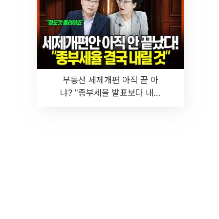
부동산 세제개편 아직 끝 아
냐? "종부세율 발표보다 내릴
것" 장기거주·양도세 전망 I 집
땅지성 I 김인만, 진미윤