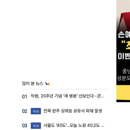
많이 본 뉴스
빅뱅, 20주년 기념 '새 뱅봉' 선보인다⋯콘서트 앞두고 팝업 개최
01
전북 완주 삼례읍 공장서 화재 발생
02
속보
서울도 '40도'…오늘 노원 40.2도 기록
03
속보