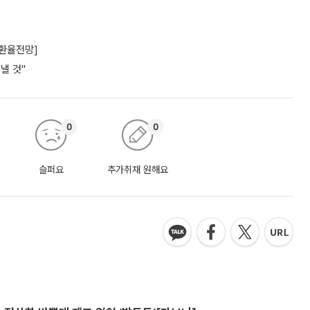
[환율전망]
낼 것"
0
0
슬퍼요
추가취재 원해요