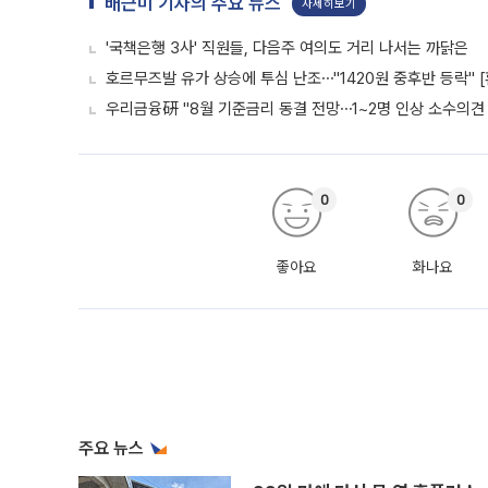
배근미 기자의 주요 뉴스
자세히보기
'국책은행 3사' 직원들, 다음주 여의도 거리 나서는 까닭은
호르무즈발 유가 상승에 투심 난조⋯"1420원 중후반 등락" 
우리금융硏 "8월 기준금리 동결 전망⋯1~2명 인상 소수의견 
0
0
좋아요
화나요
주요 뉴스