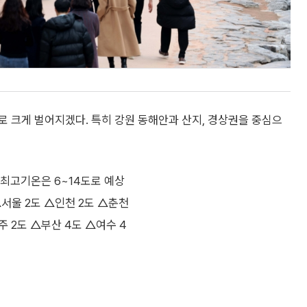
로 크게 벌어지겠다. 특히 강원 동해안과 산지, 경상권을 중심으
낮 최고기온은 6~14도로 예상
서울 2도 △인천 2도 △춘천
주 2도 △부산 4도 △여수 4