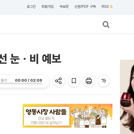
로그인
회원가입
속보창
신문/PDF 구독
RSS
역선 눈ㆍ비 예보
00:00 / 02:09
 듣기