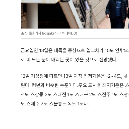
▲신태현 기자 holjjak@ (이투데이DB)
금요일인 13일은 내륙을 중심으로 일교차가 15도 안팎으
로 비 또는 눈이 내리는 곳이 있을 것으로 전망됐다.
12일 기상청에 따르면 13일 아침 최저기온은 -2~4도, 
된다. 평년과 비슷한 수준이다.주요 도시별 최저기온은 △
-1도 △강릉 3도 △대전 1도 △대구 2도 △전주 1도 △광
도 △제주 7도 △울릉도 독도 1도다.