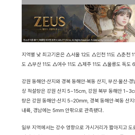
지역별 낮 최고기온은 △서울 12도 △인천 11도 △춘천 11
도 △부산 11도 △여수 11도 △제주 11도 △울릉도 독도 
강원 동해안·산지와 경북 동해안·북동 산지, 부산·울산·
상 적설량은 강원 산지 5~15㎝, 강원 북부 동해안 1~3
량은 강원 동해안·산지 5~20㎜, 경북 동해안·북동 산지
내륙, 경남에는 5㎜ 안팎으로 관측됐다.
일부 지역에서는 강수 영향으로 가시거리가 짧아지고 도로