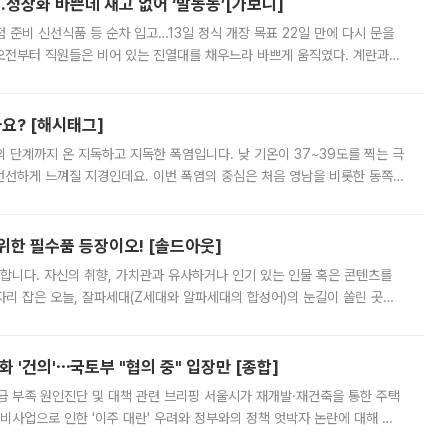
…정상화 바쁜데 재고 없어 ‘발동동’[가보니]
준비 신선식품 등 순차 입고…13일 정식 개장 목표 22일 만에 다시 문을
오전부터 직원들은 비어 있는 진열대를 채우느라 바쁘게 움직였다. 계란과
리를 잡기 시작했지만, 매장 곳곳엔 여전히 텅 빈 매대가 먼저 눈에 들어왔
까요? [해시태그]
’의 단계까지 온 지독하고 지독한 폭염입니다. 낮 기온이 37~39도를 찍는 극
 선선하게 느껴질 지경인데요. 이번 폭염의 중심은 처음 영남을 비롯한 동쪽
 북서풍이 산맥을 넘어 영남 쪽으로 내려오면서 뜨겁고 건조해졌는데요.
 위한 필수품 등장이오! [솔드아웃]
합니다. 자신의 취향, 가치관과 유사하거나 인기 있는 인물 혹은 콘텐츠를
'가 자리 잡은 오늘, 잘파세대(Z세대와 알파세대의 합성어)의 눈길이 쏠린 곳은
리는 공연장. 응원봉만큼이나 눈에 띄는 게 있습니다. 공연이 시작되기
 '건의'⋯국토부 "협의 중" 입장만 [종합]
급 부족 원인진단 및 대책 관련 브리핑 서울시가 재개발·재건축을 통한 주택
비사업으로 인한 '이주 대란' 우려와 정부와의 정책 엇박자 논란에 대해 정
실장은 2031년까지 31만 가구 착공 목표에 차질이 없다는 입장이나,