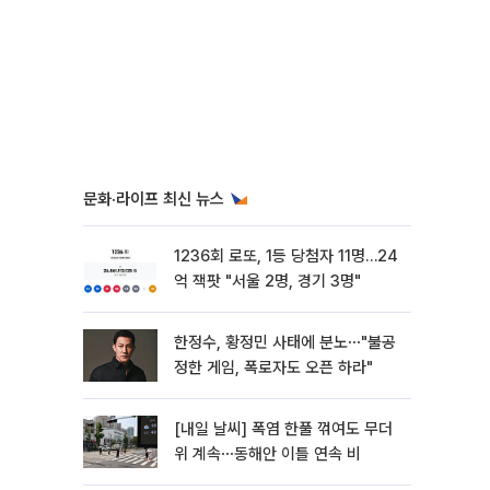
문화·라이프 최신 뉴스
1236회 로또, 1등 당첨자 11명…24
억 잭팟 "서울 2명, 경기 3명"
한정수, 황정민 사태에 분노⋯"불공
정한 게임, 폭로자도 오픈 하라"
[내일 날씨] 폭염 한풀 꺾여도 무더
위 계속⋯동해안 이틀 연속 비