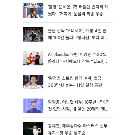
'불명' 문세윤, 故 터틀맨 빈자리 채
웠다…'거북이' 눈물의 최종 우승
놀란 감독 '오디세이', 개봉 4일 만
에 100만 돌파⋯'왕사남' 보다 빠르
다
AT마드리드 ‘7번’ 이강인 “120%
쏟겠다”⋯시메오네 감독 “필요한 선
수”
'황정민 스토킹 혐의' A씨, 벌금
300만원 불복⋯11일 결심 공판
임영웅, 어느덧 데뷔 10주년⋯"가진
것 없던 시절, 내 앞엔 20명의 팬
뿐"
강채연, 제주삼다수 마스터스 선두
유지⋯첫 우승 정조준