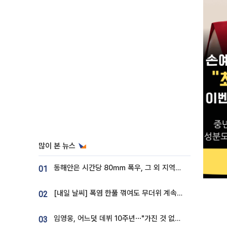
많이 본 뉴스
동해안은 시간당 80㎜ 폭우, 그 외 지역은 폭염…‘극과 극 날씨’
01
[내일 날씨] 폭염 한풀 꺾여도 무더위 계속⋯동해안 이틀 연속 비
02
임영웅, 어느덧 데뷔 10주년⋯"가진 것 없던 시절, 내 앞엔 20명의 팬뿐"
03