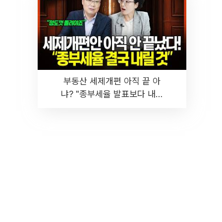
부동산 세제개편 아직 끝 아
냐? "종부세율 발표보다 내릴
것" 장기거주·양도세 전망 I 집
땅지성 I 김인만, 진미윤