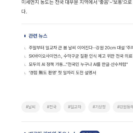
미세먼지 농도는 전국 대부분 지역에서 '좋음'~'보통'으로
다.
관련 뉴스
주말부터 일교차 큰 봄 날씨 이어진다⋯강원 20㎝ 대설 '주의
SK바이오사이언스, 수막구균 질환 인식 제고 위한 전국 의료
모두의 AI 정책 가동…"전국민 누구나 AI를 한글·산수처럼"
‘경험 無도 환영’ 첫 일자리 도전 설명서
#날씨
#전국
#일교차
#기상청
#강원동