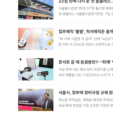
22일 만에 다시 문 연 홈플러스
서울월드컵경기장점 67명 출근해 재개점 
연 홈플러스 서울월드컵경기장점. 7일 
우유, 과일 같은 신선식품이 차근차근 자
입추매직 '불발', 처서매직은 올
“와 이제 시원한 거 같아” 단체 ‘뇌손상
한 더위 속 30도대 초반이 상대적으로
지역에 있었습니다. 7월 말에는 서풍과
콘서트 갈 때 응원봉만?⋯'최애'
지금 화제 되는 패션·뷰티 트렌드를 소개
따라 제품을 사는 '디토(Ditto) 소비
어디일까요? 아이돌 콘서트 시작을 기다
서울시, 정부에 정비사업 규제 완화
명노준 주택실장, 재개발·재건축 주택공
공급 확대 방침을 거듭 강조한 가운데 정
면 반박하고 나섰다. 명노준 서울시 주택