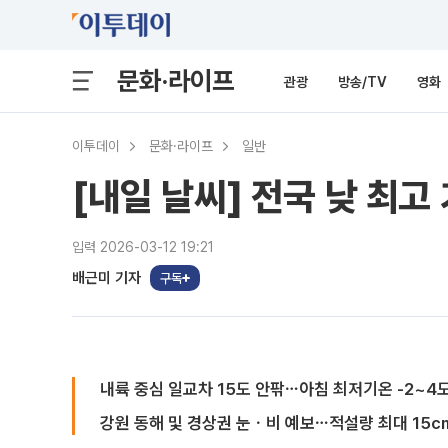
문화·라이프
관광
방송/TV
영화
이투데이
문화·라이프
일반
[내일 날씨] 전국 낮 최고
입력 2026-03-12 19:21
배근미 기자
구독
내륙 중심 일교차 15도 안팎⋯아침 최저기온 -2~4
강원 동해 및 경상권 눈ㆍ비 예보⋯적설량 최대 15c