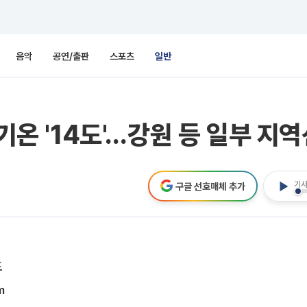
음악
공연/출판
스포츠
일반
 기온 '14도'…강원 등 일부 지
기사
구글 선호매체 추가
도
m