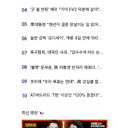
'굿 윌 헌팅' 배우 "기아 EV2 덕분에 살아"…교통사고 후 안전성 극찬
04
05
李대통령 “청년이 결혼 망설이는 일 없어야...제도상 불이익 조사”
놀란 감독 '오디세이', 개봉 4일 만에 100만 돌파⋯'왕사남' 보다 빠르다
06
축구협회, 대국민 사과…"압수수색·카드 논란 사죄, 강도 높은 쇄신"
07
08
'불명' 문세윤, 故 터틀맨 빈자리 채웠다…'거북이' 눈물의 최종 우승
09
추미애 "우리 목표는 연대"…故 강일출 할머니 흉상 제막
AT마드리드 ‘7번’ 이강인 “120% 쏟겠다”⋯시메오네 감독 “필요한 선수”
10
최신 영상