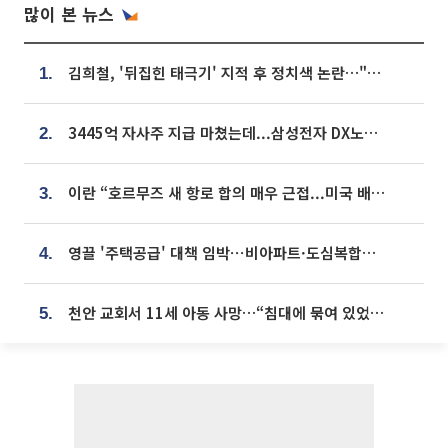
많이 본 뉴스
김희철, '뒤집힌 태극기' 지적 후 정치색 논란…"좌우 떠나 우리나라 국기"
1.
3445억 자사주 지급 마쳤는데...삼성전자 DX노조, 뒤늦은 '떼쓰기 집회'
2.
이란 “호르무즈 새 항로 합의 매우 근접...미국 배상 먼저”
3.
영끌 '주택공급' 대책 임박⋯비아파트·도심복합까지 총동원
4.
천안 교회서 11세 아동 사망…“침대에 묶여 있었다” 진술 확보
5.