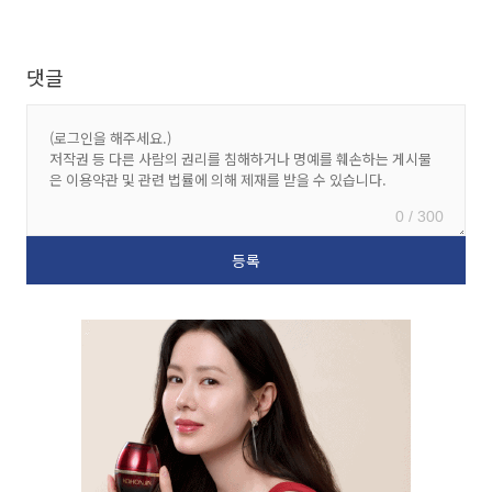
댓글
0 / 300