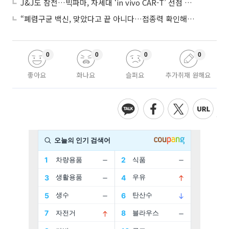
J&J도 참전…빅파마, 차세대 ‘in vivo CAR-T’ 선점 경쟁 본격화
“폐렴구균 백신, 맞았다고 끝 아니다…접종력 확인해야”
0
0
0
0
좋아요
화나요
슬퍼요
추가취재 원해요