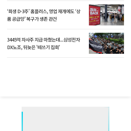
‘회생 D-3주’ 홈플러스, 영업 재개에도 ‘상
품 공급망’ 복구가 생존 관건
3445억 자사주 지급 마쳤는데...삼성전자
DX노조, 뒤늦은 '떼쓰기 집회'