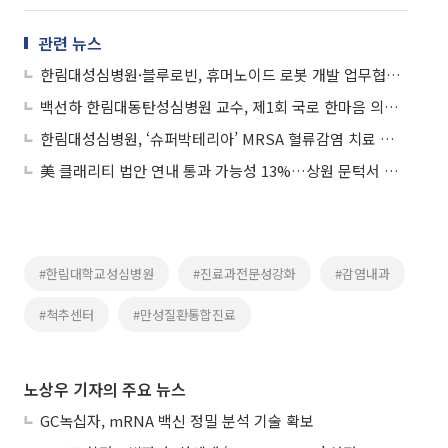
관련 뉴스
한림대성심병원·블루로빈, 휴머노이드 로봇 개발 업무협약 체결
백선하 한림대동탄성심병원 교수, 제1회 국로 한마음 의학상 수상
한림대성심병원, ‘슈퍼박테리아’ MRSA 혈류감염 치료 실패 원인 규명
美 클래리티 법안 연내 통과 가능성 13%…상원 문턱서 제동
#한림대학교성심병원
#진료과전문성강화
#감염내과
#척추센터
#만성질환통합진료
노상우 기자의 주요 뉴스
GC녹십자, mRNA 백신 정밀 분석 기술 확보