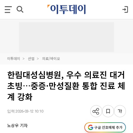
이투데이
산업
의료/바이오
한림대성심병원, 우수 의료진 대거
초빙…중증·만성질환 통합 진료 체
계 강화
입력 2026-03-12 10:10
노상우 기자
구글 선호매체 추가