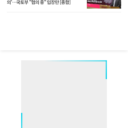
의'⋯국토부 "협의 중" 입장만 [종합]