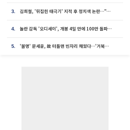
김희철, '뒤집힌 태극기' 지적 후 정치색 논란…"좌우 떠나 우리나라 국기"
3.
놀란 감독 '오디세이', 개봉 4일 만에 100만 돌파⋯'왕사남' 보다 빠르다
4.
'불명' 문세윤, 故 터틀맨 빈자리 채웠다…'거북이' 눈물의 최종 우승
5.