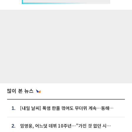
많이 본 뉴스
[내일 날씨] 폭염 한풀 꺾여도 무더위 계속⋯동해안 이틀 연속 비
1.
임영웅, 어느덧 데뷔 10주년⋯"가진 것 없던 시절, 내 앞엔 20명의 팬뿐"
2.