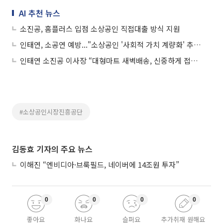
AI 추천 뉴스
소진공, 홈플러스 입점 소상공인 직접대출 방식 지원
인태연, 소공연 예방..."소상공인 '사회적 가치 계량화' 추진...협력 플랫폼 구축"
인태연 소진공 이사장 “대형마트 새벽배송, 신중하게 접근해야”
#소상공인시장진흥공단
김동효 기자의 주요 뉴스
이해진 “엔비디아·브룩필드, 네이버에 14조원 투자”
0
0
0
0
좋아요
화나요
슬퍼요
추가취재 원해요