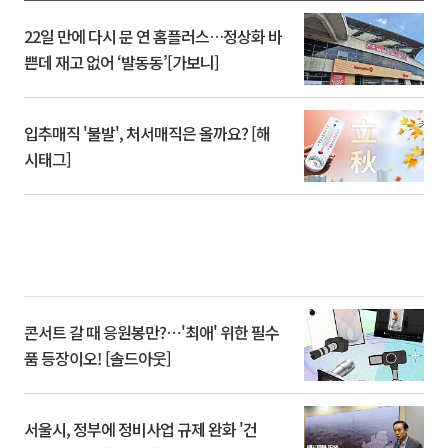
22일 만에 다시 문 연 홈플러스…정상화 바
쁜데 재고 없어 ‘발동동’[가보니]
입추매직 '불발', 처서매직은 올까요? [해
시태그]
콘서트 갈 때 응원봉만?⋯'최애' 위한 필수
품 등장이오! [솔드아웃]
서울시, 정부에 정비사업 규제 완화 '건