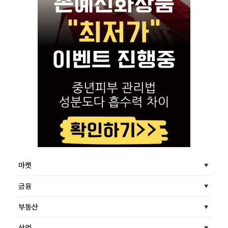
마켓
금융
부동산
산업