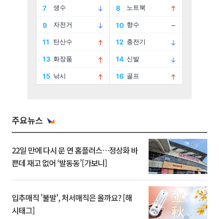
주요뉴스
22일 만에 다시 문 연 홈플러스…정상화 바
쁜데 재고 없어 ‘발동동’[가보니]
입추매직 '불발', 처서매직은 올까요? [해
시태그]