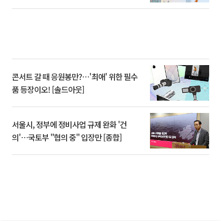
콘서트 갈 때 응원봉만?⋯'최애' 위한 필수
품 등장이오! [솔드아웃]
서울시, 정부에 정비사업 규제 완화 '건
의'⋯국토부 "협의 중" 입장만 [종합]