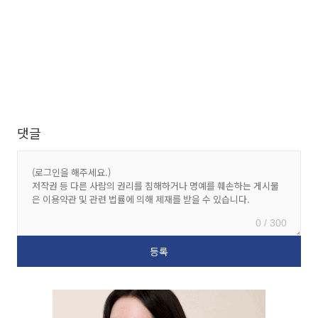
댓글
0 / 300