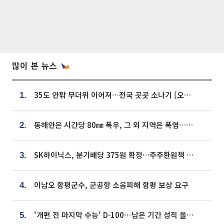
많이 본 뉴스
35도 안팎 무더위 이어져…전국 곳곳 소나기 [오늘 날씨]
1.
동해안은 시간당 80㎜ 폭우, 그 외 지역은 폭염…‘극과 극 날씨’
2.
SK하이닉스, 분기배당 375원 확정…주주환원책 9월로 앞당겨 발표
3.
이남오 함평군수, 군공항 소음피해 함평 보상 요구
4.
'개편 전 마지막 수능' D-100⋯남은 기간 성적 올릴 전략은
5.