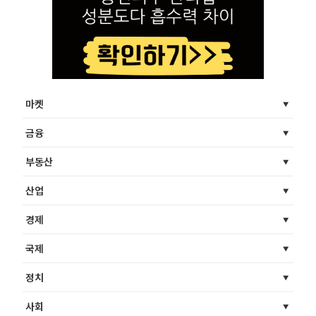
마켓
금융
부동산
산업
경제
국제
정치
사회