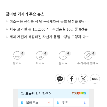
김이현 기자의 주요 뉴스
미소금융 신상품 석 달⋯생계자금 목표 달성률 9% 그쳐
회수 포기한 돈 1조2000억⋯추정손실 10건 중 8건은 기업대출
세제 개편에 복잡해진 자산가 셈법⋯강남 고령자·다주택자 ‘자산재편 고심’
0
0
0
0
좋아요
화나요
슬퍼요
추가취재 원해요