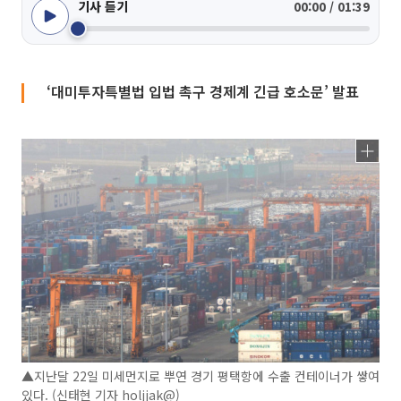
기사 듣기
00:00 / 01:39
‘대미투자특별법 입법 촉구 경제계 긴급 호소문’ 발표
▲지난달 22일 미세먼지로 뿌연 경기 평택항에 수출 컨테이너가 쌓여
있다. (신태현 기자 holjjak@)