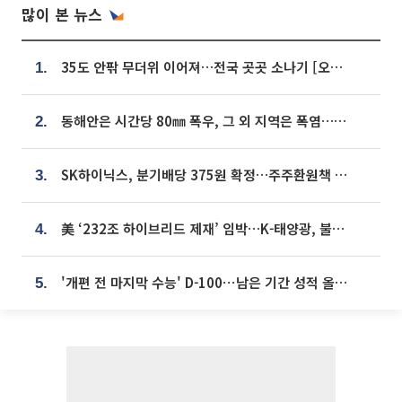
많이 본 뉴스
35도 안팎 무더위 이어져…전국 곳곳 소나기 [오늘 날씨]
1.
동해안은 시간당 80㎜ 폭우, 그 외 지역은 폭염…‘극과 극 날씨’
2.
SK하이닉스, 분기배당 375원 확정…주주환원책 9월로 앞당겨 발표
3.
美 ‘232조 하이브리드 제재’ 임박…K-태양광, 불확실성 털고 날개 다나
4.
'개편 전 마지막 수능' D-100⋯남은 기간 성적 올릴 전략은
5.