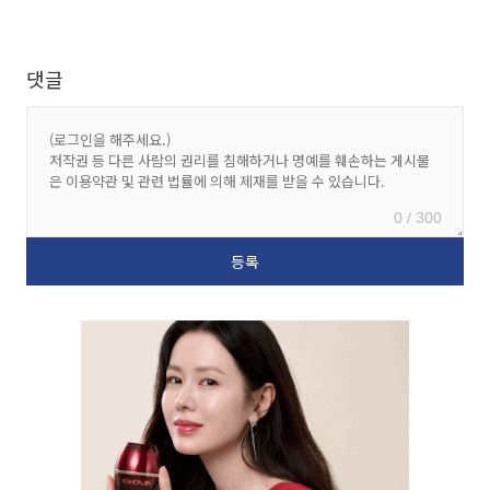
댓글
0 / 300