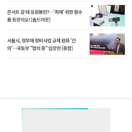
콘서트 갈 때 응원봉만?⋯'최애' 위한 필수
품 등장이오! [솔드아웃]
서울시, 정부에 정비사업 규제 완화 '건
의'⋯국토부 "협의 중" 입장만 [종합]