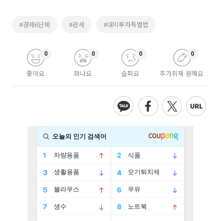
#경제6단체
#관세
#대미투자특별법
0
0
0
0
좋아요
화나요
슬퍼요
추가취재 원해요