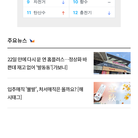
주요뉴스
22일 만에 다시 문 연 홈플러스…정상화 바
쁜데 재고 없어 ‘발동동’[가보니]
입추매직 '불발', 처서매직은 올까요? [해
시태그]