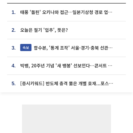
태풍 '돌핀' 오키나와 접근…일본기상청 경로 업데이트
1.
오늘은 절기 '입추', 뜻은?
2.
합수본, '통계 조작' 서울·경기·충북 선관위 등 추가 압수수색
속보
3.
빅뱅, 20주년 기념 '새 뱅봉' 선보인다⋯콘서트 앞두고 팝업 개최
4.
[증시키워드] 반도체 충격 뚫은 개별 호재...포스코퓨처엠·에코프로·한화솔루션 '눈길'
5.