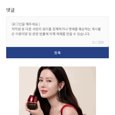
댓글
0 / 300