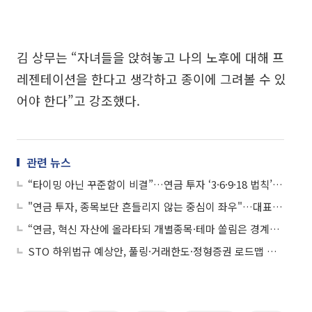
김 상무는 “자녀들을 앉혀놓고 나의 노후에 대해 프
레젠테이션을 한다고 생각하고 종이에 그려볼 수 있
어야 한다”고 강조했다.
관련 뉴스
“타이밍 아닌 꾸준함이 비결”…연금 투자 ‘3·6·9·18 법칙’ 공개
"연금 투자, 종목보단 흔들리지 않는 중심이 좌우"…대표 지수·TDF 제안
“연금, 혁신 자산에 올라타되 개별종목·테마 쏠림은 경계해야”
STO 하위법규 예상안, 풀링·거래한도·정형증권 로드맵 제시