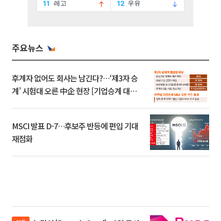
주요뉴스
후계자 없어도 회사는 남긴다?…‘제3자 승
계’ 시험대 오른 中企 현장 [기업승계 대전
환]
MSCI 발표 D-7…후보주 반등에 편입 기대
재점화