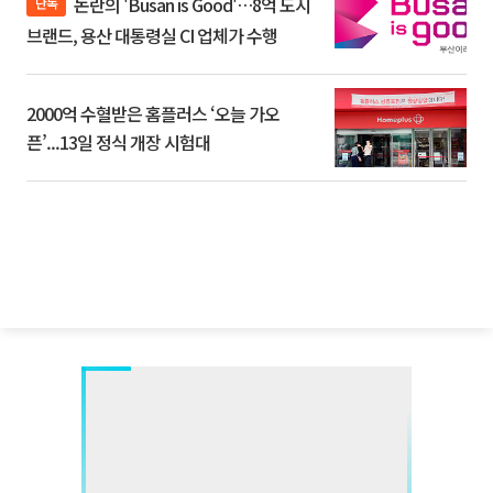
논란의 'Busan is Good'…8억 도시
단독
브랜드, 용산 대통령실 CI 업체가 수행
2000억 수혈받은 홈플러스 ‘오늘 가오
픈’...13일 정식 개장 시험대