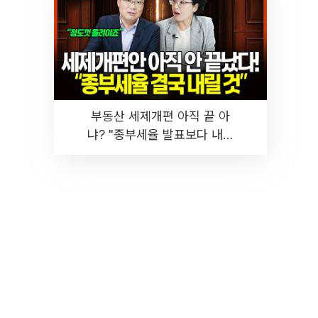
부동산 세제개편 아직 끝 아
냐? "종부세율 발표보다 내릴
것" 장기거주·양도세 전망 I 집
땅지성 I 김인만, 진미윤