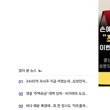
많이 본 뉴스
3445억 자사주 지급 마쳤는데...삼성전자 DX노조, 뒤늦은 '떼쓰기 집회'
01
영끌 '주택공급' 대책 임박⋯비아파트·도심복합까지 총동원
02
바다 태운 폭염에…회 한 접시도 ‘히트플레이션’
03