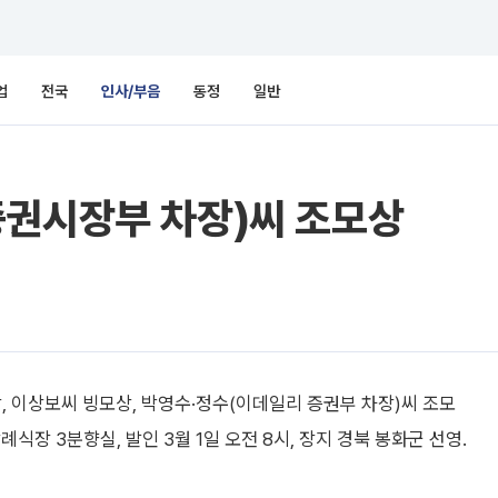
업
전국
인사/부음
동정
일반
증권시장부 차장)씨 조모상
, 이상보씨 빙모상, 박영수·정수(이데일리 증권부 차장)씨 조모
식장 3분향실, 발인 3월 1일 오전 8시, 장지 경북 봉화군 선영.