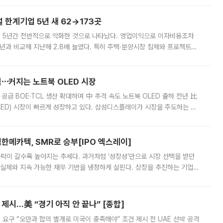
한계기업 5년 새 62→173곳
 5년간 전반적으로 악화한 것으로 나타났다. 영업이익으로 이자비용조차
년과 비교해 지난해 2.8배 늘었다. 특히 주택·분양시장 침체와 프로젝트파
 악화가 두드러졌다. 9일 한국건설산업연구원은 ‘2025년 건설업 외감기업
격⋯커지는 노트북 OLED 시장
 공급 BOE·TCL 생산 확대하며 中 추격 속도 노트북 OLED 출하 전년 比
ED) 시장이 빠르게 성장하고 있다. 삼성디스플레이가 시장을 주도하는 가
 확대에 나서면서 노트북 OLED 시장을 둘러싼 경쟁이 치열해지고 있다. 9
한메카텍, SMR로 승부[IPO 엑스레이]
 문턱이 갈수록 높아지는 추세다. 과거처럼 ‘성장성’만으로 시장 선택을 받던
 실체와 지속 가능한 재무 기반을 냉정하게 살핀다. 상장을 추진하는 기업들
를 입증해야 하는 시험대에 섰다. 본지는 상장을 앞둔 기업의 기술 경쟁
제시…美 “경기 아직 안 끝나” [종합]
 요구 “오만과 합의 별개로 미국이 충족해야” 조건 제시 전 UAE 선박 공격