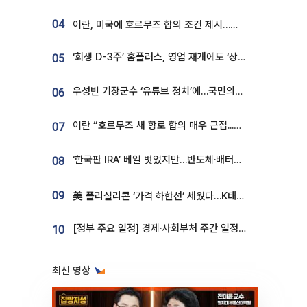
04
이란, 미국에 호르무즈 합의 조건 제시…美 “경기 아직 안 끝나” [종합]
‘회생 D-3주’ 홈플러스, 영업 재개에도 ‘상품 공급망’ 복구가 생존 관건
05
우성빈 기장군수 ‘유튜브 정치’에…국민의힘 군의원들 집단 반발
06
이란 “호르무즈 새 항로 합의 매우 근접...미국 배상 먼저”
07
‘한국판 IRA’ 베일 벗었지만…반도체·배터리 업계 “시행령이 관건”
08
09
美 폴리실리콘 ‘가격 하한선’ 세웠다…K태양광 수혜 기대
[정부 주요 일정] 경제·사회부처 주간 일정 (8월 10일 ~ 8월 14일)
10
최신 영상