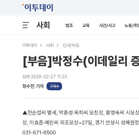
사회
법조
교육
사건/사고
노동/취
이투데이
사회
인사/부음
[부음]박정수(이데일리 
입력 2026-02-27 11:23
정수천 기자
구독
▲전순섭씨 별세, 박종성·옥희씨 모친상, 황영숙씨 시모상
상, 이효준·예린씨 외조모상=27일, 경기 안성시 성혜원장례
031-671-6500