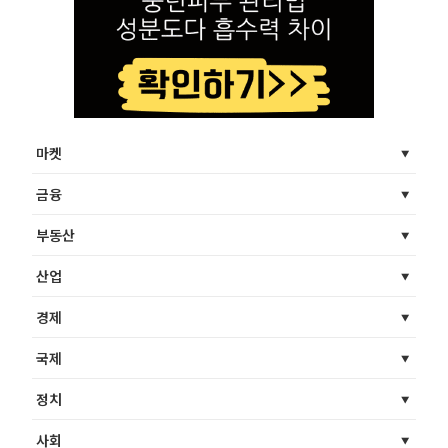
마켓
금융
부동산
산업
경제
국제
정치
사회