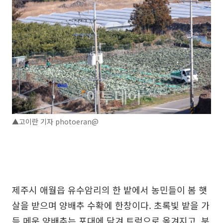
▲고이란 기자 photoeran@
제주시 애월읍 유수암리의 한 밭에서 농민들이 봄 햇
살을 받으며 양배추 수확에 한창이다. 초록빛 밭을 가
득 메운 양배추는 포대에 담겨 트럭으로 옮겨지고, 분