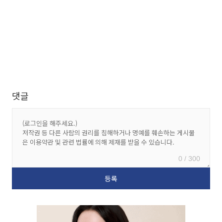
댓글
0 / 300