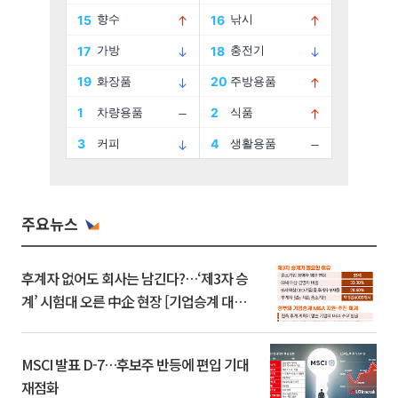
주요뉴스
후계자 없어도 회사는 남긴다?…‘제3자 승
계’ 시험대 오른 中企 현장 [기업승계 대전
환]
MSCI 발표 D-7…후보주 반등에 편입 기대
재점화