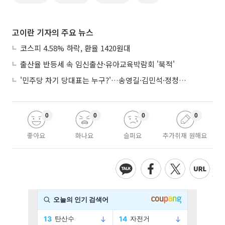
고이란 기자의 주요 뉴스
코스피 4.58% 하락, 환율 1420원대
출산율 반등세 속 임신출산·유아교육박람회 '북적'
'민주당 차기 당대표는 누구?'…송영길·김민석·정청래 토론회
0
0
0
0
좋아요
화나요
슬퍼요
추가취재 원해요