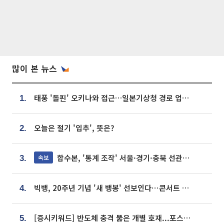
많이 본 뉴스
태풍 '돌핀' 오키나와 접근…일본기상청 경로 업데이트
1.
오늘은 절기 '입추', 뜻은?
2.
합수본, '통계 조작' 서울·경기·충북 선관위 등 추가 압수수색
속보
3.
빅뱅, 20주년 기념 '새 뱅봉' 선보인다⋯콘서트 앞두고 팝업 개최
4.
[증시키워드] 반도체 충격 뚫은 개별 호재...포스코퓨처엠·에코프로·한화솔루션 '눈길'
5.