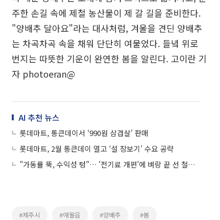
주한 손길 속에 제철 농산물이 제 갈 길을 준비한다.
"양배추 달아요"라는 대사처럼, 겨울을 견딘 양배추
는 차곡차곡 속을 채워 단단히 여물었다. 들녘 위로
번지는 따뜻한 기운이 완연한 봄을 알린다. 고이란 기
자 photoeran@
AI 추천 뉴스
롯데마트, 통큰데이서 ‘990원 삼겹살’ 판매
롯데마트, 2월 통큰데이 열고 ‘설 장보기’ 수요 공략
"가동률 뚝, 수익성 텅"… '전기료 개편'에 벼랑 끝 선 철강사들
#제주시
#애월읍
#양배추
#봄