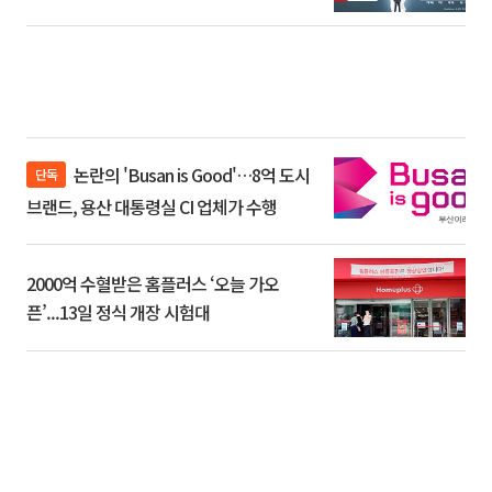
논란의 'Busan is Good'…8억 도시
단독
브랜드, 용산 대통령실 CI 업체가 수행
2000억 수혈받은 홈플러스 ‘오늘 가오
픈’...13일 정식 개장 시험대