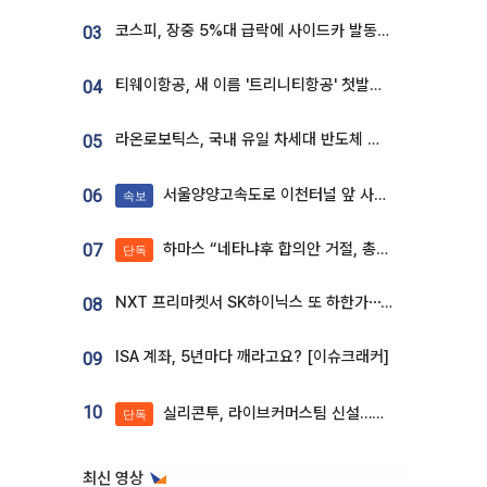
코스피, 장중 5%대 급락에 사이드카 발동…삼성·SK 동반 폭락
03
티웨이항공, 새 이름 '트리니티항공' 첫발…SSC 전략 본격화
04
라온로보틱스, 국내 유일 차세대 반도체 공정 로봇 개발 ‘고객사 테스트 진행’
05
서울양양고속도로 이천터널 앞 사고 발생
06
속보
하마스 “네타냐후 합의안 거절, 총선 앞두고 시간 끌기”
07
단독
NXT 프리마켓서 SK하이닉스 또 하한가⋯‘11주 거래’에 시초가 왜곡
08
ISA 계좌, 5년마다 깨라고요? [이슈크래커]
09
10
실리콘투, 라이브커머스팀 신설…K뷰티 ‘글로벌 판매망’ 확대[K뷰티 라방戰]
단독
최신 영상