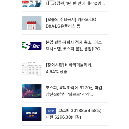
다…금감원, 1년 반 만에 매각설명회
재개
[오늘의 주요공시] 카카오·LIG
D&A·LG유플러스 등
본업 반등·자회사 적자 축소…에스
텍시스템, 코스피 몸값 셈법[IPO 엑
스레이]
[장외시황] 비바리퍼블리카,
4.64% 상승
코스피, 4% 하락에 6270선 마감…
삼전·SK하닉 '와르르' 각각
6%·10%대 급락
코스피 301.88p(4.58%)
속보
내린 6296.38(마감)