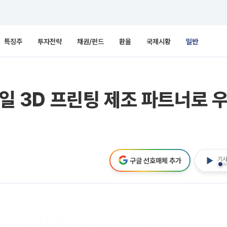
특징주
투자전략
채권/펀드
환율
국제시황
일반
 유일 3D 프린팅 제조 파트너로
기사
구글 선호매체 추가