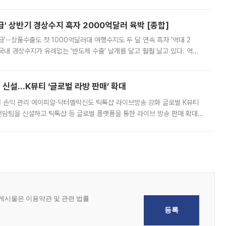
 이날 공지를 통해 구체적인 인상 폭은 공개하지 않았지만 상당한 수
' 상반기 경상수지 흑자 2000억달러 육박 [종합]
급'⋯상품수출도 첫 1000억달러대 여행수지도 두 달 연속 흑자 '역대 2
국내 경상수지가 유례없는 '반도체 수출' 날개를 달고 훨훨 날고 있다. 역대
경상수지 뿐 아니라 상반기 경상수지 흑자도 2000억달러에 근접하며 사상 최
신설…K뷰티 ‘글로벌 라방 판매’ 확대
터 손익 관리 에이피알·닥터멜락신도 틱톡샵 라이브방송 강화 글로벌 K뷰티
담팀을 신설하고 틱톡샵 등 글로벌 플랫폼을 통한 라이브 방송 판매 확대에
급하는 데서 한발 더 나아가 방송 기획과 상품 구성, 출연자 섭외, 손익