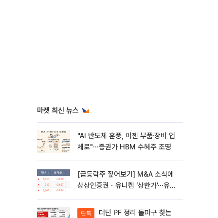
마켓 최신 뉴스
"AI 반도체 훈풍, 이젠 부품·장비 업
체로"⋯증권가 HBM 수혜주 조명
[급등락주 짚어보기] M&A 소식에
상상인증권ㆍ유니켐 ‘상한가’⋯유증
제동 걸린 SK디앤디↑
더딘 PF 정리 돌파구 찾는
단독