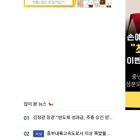
많이 본 뉴스
김정관 장관 “반도체 성과급, 주총 승인 받도록”…상법·자본시장법 개정 시사
01
중부내륙고속도로서 미상 폭발물 발견
02
속보