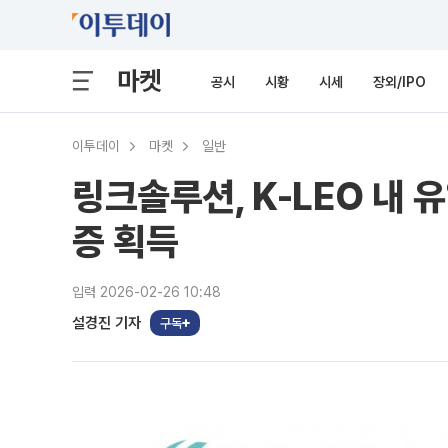
마켓
공시
시황
시세
장외/IPO
이투데이
마켓
일반
링크솔루션, K-LEO 내
증 획득
입력 2026-02-26 10:48
설경진 기자
구독