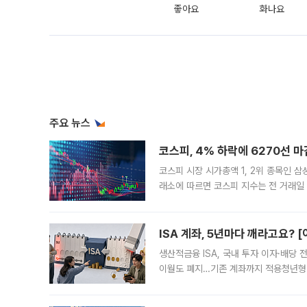
좋아요
화나요
주요 뉴스
코스피, 4% 하락에 6270선 마
코스피 시장 시가총액 1, 2위 종목인 
래소에 따르면 코스피 지수는 전 거래일 대
1.81% 내린 6478.75에 출발한 코
다. 이날 오전
ISA 계좌, 5년마다 깨라고요? 
생산적금융 ISA, 국내 투자 이자·배당
이월도 폐지…기존 계좌까지 적용청년형 
는 5년마다 계좌를 해지하라는 건가요?”
편을