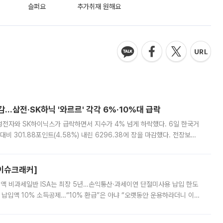
슬퍼요
추가취재 원해요
감…삼전·SK하닉 '와르르' 각각 6%·10%대 급락
삼성전자와 SK하이닉스가 급락하면서 지수가 4% 넘게 하락했다. 6일 한국거
비 301.88포인트(4.58%) 내린 6296.38에 장을 마감했다. 전장보다
스피는 장중 한때 6550.94까지 오르기도 했으나 6238.32까지 밀리기도 했
[이슈크래커]
 전액 비과세일반 ISA는 최장 5년…손익통산·과세이연 단절미사용 납입 한도
납입액 10% 소득공제…“10% 환급”은 아냐 “오랫동안 운용하라더니 이제
 ‘만능 절세 통장’으로 불리는 개인종합자산관리계좌(ISA)가 두 갈래로 개