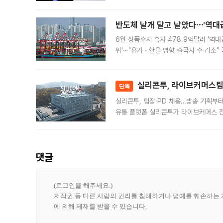
가된다. 블룸버그통신에 따르면 딥시크는
반도체 날개 달고 날았다⋯'역대급
6월 상품수지 흑자 478.9억달러 '역대
위'⋯"유가ㆍ환율 영향 출국자 수 감소" 
급 수출 호조가 매달 이어지면서 6월 
대 기
실리콘투, 라이브커머스팀 
단독
실리콘투, 팀장·PD 채용…방송 기획부
유통 플랫폼 실리콘투가 라이브커머스 전
나섰다. 국내 화장품을 해외 유통망에 공
댓글