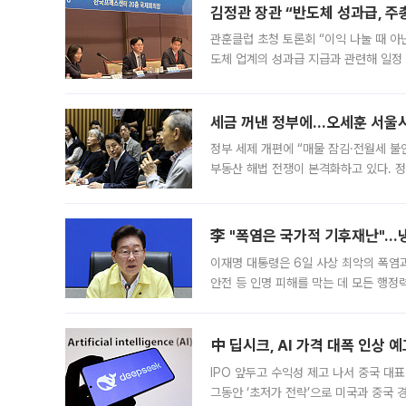
김정관 장관 “반도체 성과급, 
관훈클럽 초청 토론회 “이익 나눌 때 아
도체 업계의 성과급 지급과 관련해 일정
최근 상법·자본시장법 개정으로 기업 지
세금 꺼낸 정부에…오세훈 서울시장
정부 세제 개편에 “매물 잠김·전월세 불
부동산 해법 전쟁이 본격화하고 있다. 
드를 꺼내자 서울시는 전·월세 부담만 
李 "폭염은 국가적 기후재난"…냉
이재명 대통령은 6일 사상 최악의 폭염
안전 등 인명 피해를 막는 데 모든 행
인프라 확충 계획을 내년도 예산안에 반
中 딥시크, AI 가격 대폭 인상 
IPO 앞두고 수익성 제고 나서 중국 대표
그동안 ‘초저가 전략’으로 미국과 중국