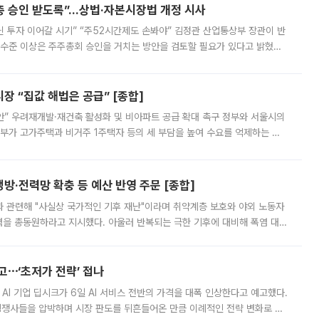
주총 승인 받도록”…상법·자본시장법 개정 시사
닌 투자 이어갈 시기” “주52시간제도 손봐야” 김정관 산업통상부 장관이 반
 수준 이상은 주주총회 승인을 거치는 방안을 검토할 필요가 있다고 밝혔다.
배구조와 주주권 강화 논의가 이어지는 가운데, 핵심 연구인력에 대한
 “집값 해법은 공급” [종합]
안” 우려재개발·재건축 활성화 및 비아파트 공급 확대 촉구 정부와 서울시의
정부가 고가주택과 비거주 1주택자 등의 세 부담을 높여 수요를 억제하는 카
키울 것이라며 세금이 아닌 공급이 근본적인 처방이라고 전면 반박했다.
방·전력망 확충 등 예산 반영 주문 [종합]
과 관련해 "사실상 국가적인 기후 재난"이라며 취약계층 보호와 야외 노동자
정력을 총동원하라고 지시했다. 아울러 반복되는 극한 기후에 대비해 폭염 대응
영하는 방안도 검토하라고 주문했다. 이 대통령은 이날 폭염·가뭄 대
예고⋯‘초저가 전략’ 접나
 AI 기업 딥시크가 6일 AI 서비스 전반의 가격을 대폭 인상한다고 예고했다.
 경쟁사들을 압박하며 시장 판도를 뒤흔들어온 만큼 이례적인 전략 변화로 평