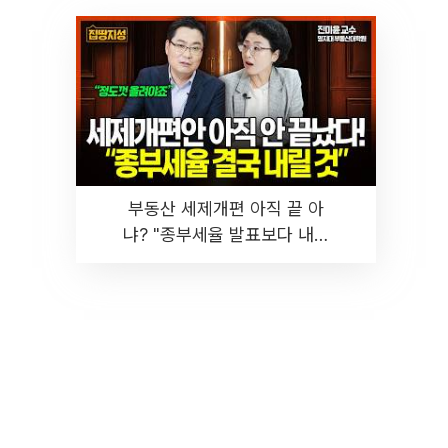
부동산 세제개편 아직 끝 아
냐? "종부세율 발표보다 내릴
것" 장기거주·양도세 전망 I 집
땅지성 I 김인만, 진미윤