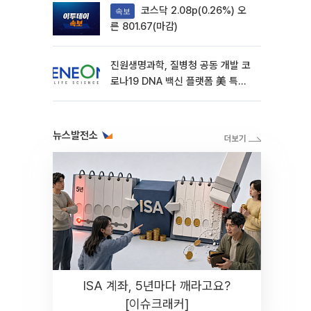
코스닥 2.08p(0.26%) 오
속보
른 801.67(마감)
진원생명과학, 질병청 공동 개발 코
로나19 DNA 백신 플랫폼 美 특허
확보
뉴스발전소
ISA 계좌, 5년마다 깨라고요?
[이슈크래커]