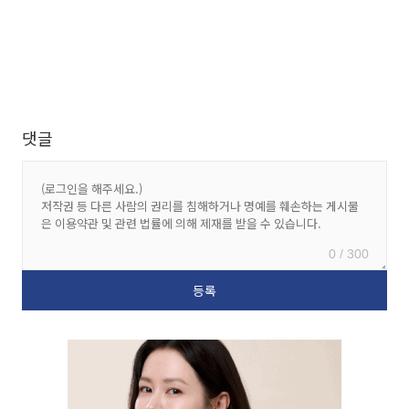
댓글
0 / 300