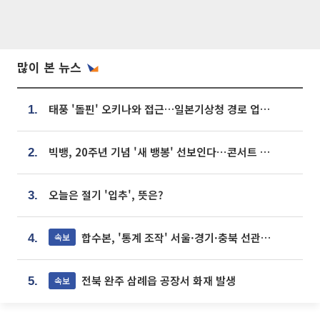
많이 본 뉴스
태풍 '돌핀' 오키나와 접근…일본기상청 경로 업데이트
1.
빅뱅, 20주년 기념 '새 뱅봉' 선보인다⋯콘서트 앞두고 팝업 개최
2.
오늘은 절기 '입추', 뜻은?
3.
합수본, '통계 조작' 서울·경기·충북 선관위 등 추가 압수수색
속보
4.
전북 완주 삼례읍 공장서 화재 발생
속보
5.