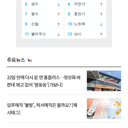
주요뉴스
22일 만에 다시 문 연 홈플러스…정상화 바
쁜데 재고 없어 ‘발동동’[가보니]
입추매직 '불발', 처서매직은 올까요? [해
시태그]