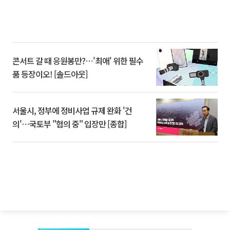
콘서트 갈 때 응원봉만?⋯'최애' 위한 필수
품 등장이오! [솔드아웃]
서울시, 정부에 정비사업 규제 완화 '건
의'⋯국토부 "협의 중" 입장만 [종합]