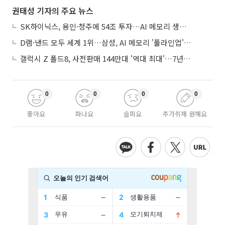
권태성 기자의 주요 뉴스
SK하이닉스, 용인·청주에 54조 투자…AI 메모리 생산기지 키운다
D램·낸드 모두 세계 1위…삼성, AI 메모리 '풀라인업'으로 승부
갤럭시 Z 폴드8, 사전판매 144만대 '역대 최대'…7년만에 갤노트10 기록 넘어
0
0
0
0
좋아요
화나요
슬퍼요
추가취재 원해요